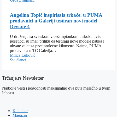
Uroš Zmijanac
Angelina Topić inspirisala trkače: u PUMA
prodavnici u Galeriji testiran novi model
Deviate 4
U druženju sa svetskom vicešampionkom u skoku uvis,
posetioci su imali priliku da testiraju nove modele patika i
uhvate zalet za prve prolećne kilometre. Naime, PUMA
prodavnica u TC Galerija…
Milica Luković
Svi članci
Trčanje.rs Newsletter
Najbolje vesti i pogodnosti maksimalno dva puta mesečno u tvom
Inboxu.
Kalendar
Magazin