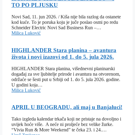
TO PO PLJUSKU
Novi Sad, 11. jun 2026. / Kiša nije bila razlog da ostanete
kod kuće. To je poruka koju je juče poslao osmi po redu
Schneider Electric Novi Sad Business Run –…
Milica Luković
HIGHLANDER Stara planina – avantura
života i novi izazovi od 1. do 5. jula 2026.
HIGHLANDER Stara planina, višednevni planinarski
događaj za sve ljubitelje prirode i avantura na otvorenom,
održaće se šesti put u Srbiji od 1. do 5. jula 2026. godine.
U godini koja…
Milica Luković
APRIL U BEOGRADU, ali maj u Banjaluci!
Tako izgleda kalendar trkača koji ne pristaje na dovoljno i
uvijek hoće više. A neće ni proljeće bez velike žurke.
“Vivia Run & More Weekend” te čeka 23. i 24.…