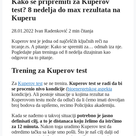
Kako se pripremiti za Kuperov
test? 8 nedelja do max rezultata na
Kuperu
28.01.2022
Ivan Radenković
2 min čitanja
Kuperov test je jedna od najčešćih ključnih reči na
trcanje.rs. A pitanje: Kako se spremiti za… odmah iza nje.
Pogledajte plan treninga od 8 nedelja dizajniran kao
odgovor na to pitanje.
Trening za Kuperov test
Za
Kuperov test
se ne trenira.
Kuperov test se radi da bi
se procenio nivo kondicije
(
bioenergetskog aspekta
kondicije). Ali postoje situacije u kojima rezultat na
Kuperovom testu može da odluči da li ćemo imati dovoljan
broj bodova da upišemo, recimo Policijsku akademiju.
Kada se nađemo u takvoj situaciji
potrebno je jasno
definisati cilj, a to je distanaca koju želimo da istrčimo
za 12 minuta.
Nakon toga uradimo Kuperov test da
odredimo tačku sa koje smo pošli. Što je naš cilj dalji od