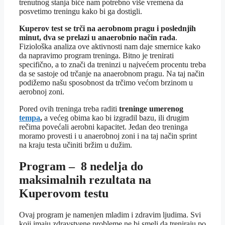
trenutnog stanja biće nam potrebno više vremena da
posvetimo treningu kako bi ga dostigli.
Kuperov test se trči na aerobnom pragu i poslednjih
minut, dva se prelazi u anaerobnio način rada
.
Fiziološka analiza ove aktivnosti nam daje smernice kako
da napravimo program treninga. Bitno je trenirati
specifično, a to znači da treninzi u najvećem procentu treba
da se sastoje od trčanje na anaerobnom pragu. Na taj način
podižemo našu sposobnost da trčimo većom brzinom u
aerobnoj zoni.
Pored ovih treninga treba raditi
treninge umerenog
tempa
,
a većeg obima kao bi izgradil bazu, ili drugim
rečima povećali aerobni kapacitet. Jedan deo treninga
moramo provesti i u anaerobnoj zoni i na taj način sprint
na kraju testa učiniti bržim u dužim.
Program – 8 nedelja do
maksimalnih rezultata na
Kuperovom testu
Ovaj program je namenjen mladim i zdravim ljudima. Svi
koji imaju zdravstvene probleme ne bi smeli da treniraju po