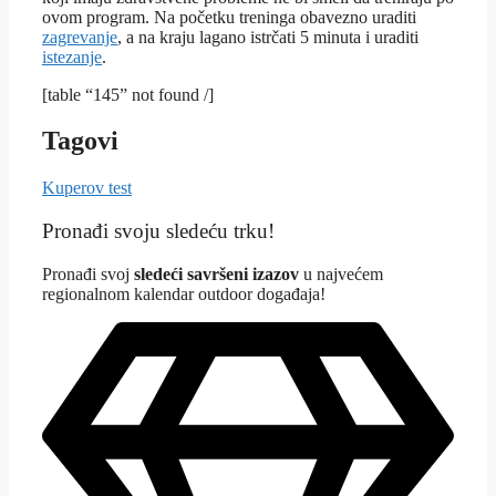
ovom program. Na početku treninga obavezno uraditi
zagrevanje
, a na kraju lagano istrčati 5 minuta i uraditi
istezanje
.
[table “145” not found /]
Tagovi
Kuperov test
Pronađi svoju sledeću trku!
Pron
ađi svoj
sledeći savršeni izazov
u najvećem
regionalnom kalendar outdoor događaja!