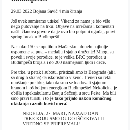
29.03.2022
Bojana Savić
4 min čitanja
Još uvek sumiramo utiske! Vikend za nama je bio više
nego putovanje na trku! Objave na mrežama i komentari
naših članova govore da je ovo bio potpuni ugođaj, pravi
spring break u Budimpešti!
Nas oko 150 se uputilo u Mađarsku i donelo najbolje
uspomene sa puta – medalju i sjajno druženje! Mnogi su
poveli i svoje porodice, te je velika BRC porodica u
Budimpešti brojala i do 200 nasmejanih ljudi i dece.
Pre trke, u petak i subotu, pristizali smo iz Beograda (ali i
sa drugih strana) da iskoristimo vikend. Treneri su rekli –
opuštanje pre trke, tako da smo se loadovali sjajnom
hranom i još boljom energijom Budimpešte! Nekolicina je
obišla i spektakularnu Banju Sečenji u srcu Pešte. Ma bili
smo pravi turisti, i
to je tako prijalo nakon konačnog
ukidanja raznih kovid mera!
NEDELJA, 27. MART, NAJZAD DAN
TRKE KOJU SMO DUGO IŠČEKIVALI I
VREDNO SE PRIPREMALI!