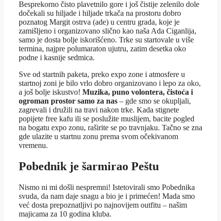
Besprekorno čisto plavetnilo gore i još čistije zelenilo dole
dočekali su hiljade i hiljade trkača na prostoru dobro
poznatog Margit ostrva (ade) u centru grada, koje je
zamišljeno i organizovano slično kao naša Ada Ciganlija,
samo je dosta bolje iskorišćeno. Trke su startovale u više
termina, najpre polumaraton ujutru, zatim desetka oko
podne i kasnije sedmica.
Sve od startnih paketa, preko expo zone i atmosfere u
startnoj zoni je bilo vrlo dobro organizovano i lepo za oko,
a još bolje iskustvo!
Muzika, puno volontera, čistoća i
ogroman prostor samo za nas
– gde smo se okupljali,
zagrevali i družili na travi nakon trke. Kada stignete
popijete free kafu ili se poslužite muslijem, bacite pogled
na bogatu expo zonu, raširite se po travnjaku. Tačno se zna
gde ulazite u startnu zonu prema svom očekivanom
vremenu.
Pobednik je šarmirao Peštu
Nismo ni mi došli nespremni! Istetovirali smo Pobednika
svuda, da nam daje snagu a bio je i primećen! Mada smo
već dosta prepoznatljivi po najnovijem outfitu – našim
majicama za 10 godina kluba.