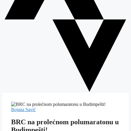
Bojana Savić
BRC na prolećnom polumaratonu u
Budimpešti!