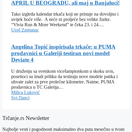
APRIL U BEOGRADU, ali maj u Banjaluci!
Tako izgleda kalendar trkača koji ne pristaje na dovoljno i
uvijek hoće više. A neće ni proljeće bez velike žurke.
“Vivia Run & More Weekend” te čeka 23. i 24.…
Uroš Zmijanac
Angelina Topić inspirisala trkače: u PUMA
prodavnici u Galeriji testiran novi model
Deviate 4
U druženju sa svetskom vicešampionkom u skoku uvis,
posetioci su imali priliku da testiraju nove modele patika i
uhvate zalet za prve prolećne kilometre. Naime, PUMA
prodavnica u TC Galerija…
Milica Luković
Svi članci
Trčanje.rs Newsletter
Najbolje vesti i pogodnosti maksimalno dva puta mesečno u tvom