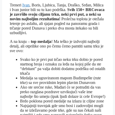
Treneri
Ivan
, Boris, Ljubica, Tanja, Draško, Srđan, Milica
i Ivan junior bili su tu kao podrška.
Svih 150+ BRCovaca
je završilo svoju ciljanu trku, neki prvi put, a neki sa
novim najboljim rezultatima!
Prolećna toplota je otežala
letenje po asfaltu, ali sjajan pogled na panoramu grada i
trčanje pored Dunava i preko dva mosta itekako su bili
uzbudljivi.
A na kraju –
top medalja
! Ma teško je izdvojiti najbolji
detalj, ali otprilike ono po čemu ćemo pamtiti samu trku je
sve ovo:
Svako ko je prvi put trčao neku trku dobio je pored
startnog broja i oznaku za leđa na kojoj piše da ste
“debitant” pa valja dobiti dodatnu podršku od ostalih
trkača
Medalja sa ugraviranom mapom Budimpešte (rute
trke) sa sve providnim lepim plavim Dunavom
Ako ste srećne ruke, Mađari će se potruditi da vas
preko razglasa pozdrave uzvikujući vaše ime
najbolje što umeju (ipak ljudi dolaze iz cele Evrope!)
Brdo poklona pored medalje na izlazu iz ciljne zone
Najsjajniji travnjak gde smo bosi i zadovoljni mogli
da se izležavamo posle trke, gde su nas čekali naši
najmiliji i gde smo napravili najsrećnije fotke ovog