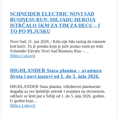
SCHNEIDER ELECTRIC NOVI SAD
BUSINESS RUN: HILJADU HEROJA
ISTRČALO 5KM ZA TIM ZA DECU – I
TO PO PLJUSKU
Novi Sad, 11. jun 2026. / Kiša nije bila razlog da ostanete
kod kuće. To je poruka koju je juče poslao osmi po redu
Schneider Electric Novi Sad Business Run –…
Milica Luković
HIGHLANDER Stara planina – avantura
života i novi izazovi od 1. do 5. jula 2026.
HIGHLANDER Stara planina, višednevni planinarski
događaj za sve ljubitelje prirode i avantura na otvorenom,
održaće se šesti put u Srbiji od 1. do 5. jula 2026. godine.
U godini koja…
Milica Luković