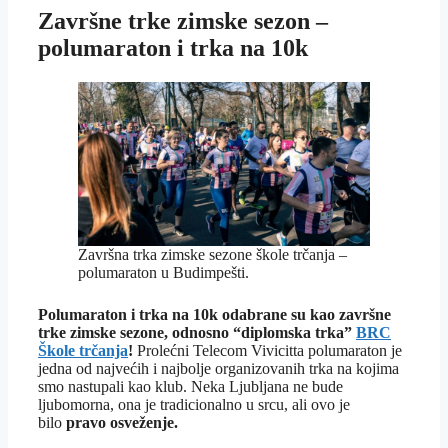
Završne trke zimske sezon –
polumaraton i trka na 10k
Završna trka zimske sezone škole trčanja –
polumaraton u Budimpešti.
Polumaraton i trka na 10k odabrane su kao završne
trke zimske sezone, odnosno “diplomska trka”
BRC
Škole trčanja
!
Prolećni Telecom Vivicitta polumaraton je
jedna od najvećih i najbolje organizovanih trka na kojima
smo nastupali kao klub. Neka Ljubljana ne bude
ljubomorna, ona je tradicionalno u srcu, ali ovo je
bilo
pravo osveženje.