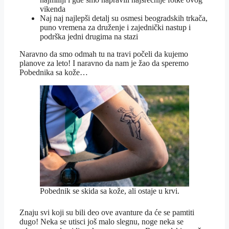
vikenda
Naj naj najlepši detalj su osmesi beogradskih trkača,
puno vremena za druženje i zajednički nastup i
podrška jedni drugima na stazi
Naravno da smo odmah tu na travi počeli da kujemo
planove za leto! I naravno da nam je žao da speremo
Pobednika sa kože…
Pobednik se skida sa kože, ali ostaje u krvi.
Znaju svi koji su bili deo ove avanture da će se pamtiti
dugo! Neka se utisci još malo slegnu, noge neka se