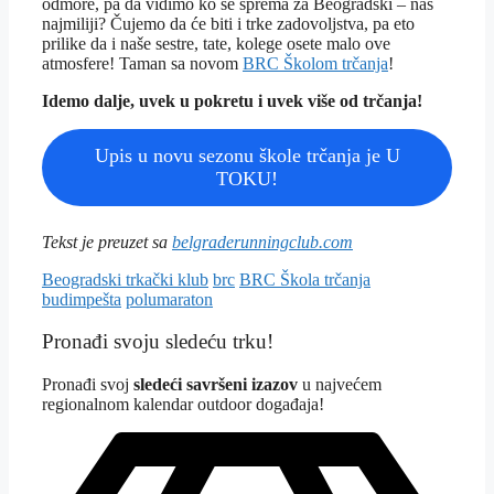
odmore, pa da vidimo ko se sprema za Beogradski – naš
najmiliji? Čujemo da će biti i trke zadovoljstva, pa eto
prilike da i naše sestre, tate, kolege osete malo ove
atmosfere! Taman sa novom
BRC Školom trčanja
!
Idemo dalje, uvek u pokretu i uvek više od trčanja!
Upis u novu sezonu škole trčanja je U
TOKU!
Tekst je preuzet sa
belgraderunningclub.com
Tagovi
Beogradski trkački klub
brc
BRC Škola trčanja
budimpešta
polumaraton
Pronađi svoju sledeću trku!
Pron
ađi svoj
sledeći savršeni izazov
u najvećem
regionalnom kalendar outdoor događaja!