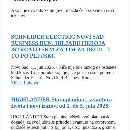
Ako ti je ovo bilo zanimljivo, možda će ti se svideti i ovi
tekstovi:
SCHNEIDER ELECTRIC NOVI SAD
BUSINESS RUN: HILJADU HEROJA
ISTRČALO 5KM ZA TIM ZA DECU – I
TO PO PLJUSKU
Novi Sad, 11. jun 2026. / Kiša nije bila razlog da ostanete
kod kuće. To je poruka koju je juče poslao osmi po redu
Schneider Electric Novi Sad Business Run –…
Milica Luković
HIGHLANDER Stara planina – avantura
života i novi izazovi od 1. do 5. jula 2026.
HIGHLANDER Stara planina, višednevni planinarski
događaj za sve ljubitelje prirode i avantura na otvorenom,
održaće se šesti put u Srbiji od 1. do 5. jula 2026. godine.