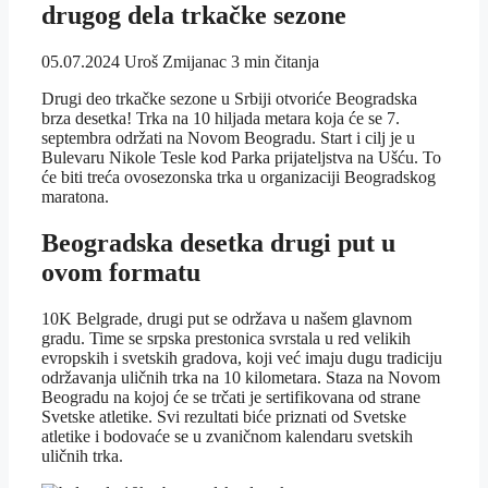
drugog dela trkačke sezone
05.07.2024
Uroš Zmijanac
3 min čitanja
Drugi deo trkačke sezone u Srbiji otvoriće Beogradska
brza desetka! Trka na 10 hiljada metara koja će se 7.
septembra održati na Novom Beogradu. Start i cilj je u
Bulevaru Nikole Tesle kod Parka prijateljstva na Ušću. To
će biti treća ovosezonska trka u organizaciji Beogradskog
maratona.
Beogradska desetka drugi put u
ovom formatu
10K Belgrade, drugi put se održava u našem glavnom
gradu. Time se srpska prestonica svrstala u red velikih
evropskih i svetskih gradova, koji već imaju dugu tradiciju
održavanja uličnih trka na 10 kilometara. Staza na Novom
Beogradu na kojoj će se trčati je sertifikovana od strane
Svetske atletike. Svi rezultati biće priznati od Svetske
atletike i bodovaće se u zvaničnom kalendaru svetskih
uličnih trka.