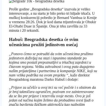
Prošle godine „Beogradska desetka“ izazvala je veliko
interesovanje, a na startu je bilo preko tri hiljade trkača. U
muškoj konkurenciji pobedio je Bernard Vambua iz Kenije
u vremenu 28:26. Dok je kod dama trijumfovala je Obukir
El-Ohabi Duae iz Španije. Ona je trku završila za 33
minuta i 20 sekundi.
Habuš: Beogradska desetka će svim
učesnicima pružiti jedinstven osećaj
„Ponovo ćemo se potruditi da svim učesnicima pružimo
jedinstven doživljaj na stazi i ispunimo standarde po
kojima smo postali prepoznatljivi u trkačkoj zajednici u
čitavom regionu. Veliku zahvalnost i ovog puta dugujemo
našim prijateljima i partnerima iz kompanije NIKE, koji su
nam velika podrška na ovom projektu “,
kaže direktor
Beogradskog maratona Darko Habuš i dodaje:
„Prijave za učešće u ovoj trci su već počele i s obzirom da
je broj takmičara ograničen, pozivam sve zainteresovane
da se što pre prijave i rezervišu svoje mesto. Ovo je još
jedan od načina kojim želimo da probudimo svest ljudi o
značju bavljenja fizičkom aktivnošću kao najboljim