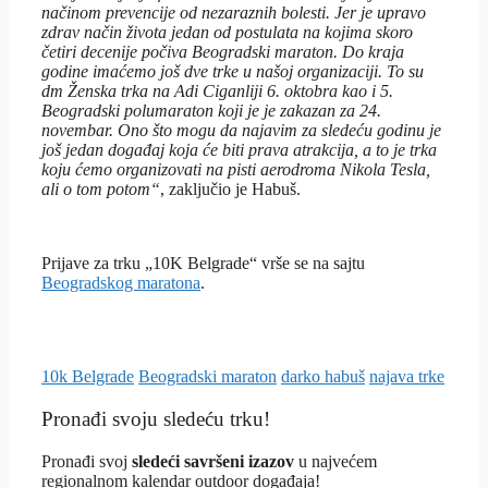
načinom prevencije od nezaraznih bolesti. Jer je upravo
zdrav način života jedan od postulata na kojima skoro
četiri decenije počiva Beogradski maraton. Do kraja
godine imaćemo još dve trke u našoj organizaciji. To su
dm Ženska trka na Adi Ciganliji 6. oktobra kao i 5.
Beogradski polumaraton koji je je zakazan za 24.
novembar. Ono što mogu da najavim za sledeću godinu je
još jedan događaj koja će biti prava atrakcija, a to je trka
koju ćemo organizovati na pisti aerodroma Nikola Tesla,
ali o tom potom“
, zaključio je Habuš.
Prijave za trku „10K Belgrade“ vrše se na sajtu
Beogradskog maratona
.
Tagovi
10k Belgrade
Beogradski maraton
darko habuš
najava trke
Pronađi svoju sledeću trku!
Pron
ađi svoj
sledeći savršeni izazov
u najvećem
regionalnom kalendar outdoor događaja!