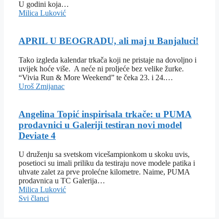
U godini koja…
Milica Luković
APRIL U BEOGRADU, ali maj u Banjaluci!
Tako izgleda kalendar trkača koji ne pristaje na dovoljno i
uvijek hoće više. A neće ni proljeće bez velike žurke.
“Vivia Run & More Weekend” te čeka 23. i 24.…
Uroš Zmijanac
Angelina Topić inspirisala trkače: u PUMA
prodavnici u Galeriji testiran novi model
Deviate 4
U druženju sa svetskom vicešampionkom u skoku uvis,
posetioci su imali priliku da testiraju nove modele patika i
uhvate zalet za prve prolećne kilometre. Naime, PUMA
prodavnica u TC Galerija…
Milica Luković
Svi članci