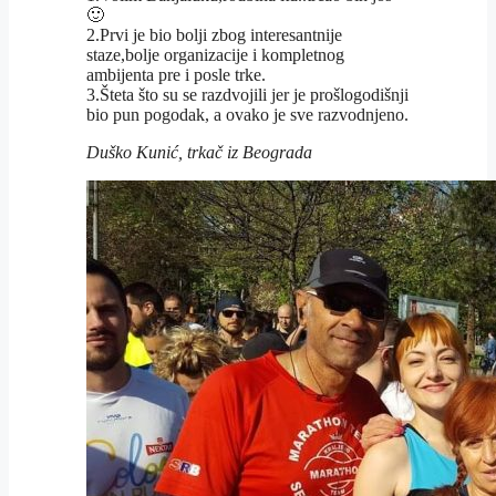
🙂
2.Prvi je bio bolji zbog interesantnije
staze,bolje organizacije i kompletnog
ambijenta pre i posle trke.
3.Šteta što su se razdvojili jer je prošlogodišnji
bio pun pogodak, a ovako je sve razvodnjeno.
Duško Kunić, trkač iz Beograda