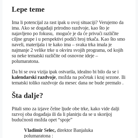
Lepe teme
Ima li potencijal za rast ipak u ovoj situaciji? Verujemo da
ima. Ako se događaji prirodno razdvoje, kao što je
najavljeno po fokusu, moguće je da će privući različite
ciljne grupe i u perspektivi podići broj trkača. Kao što smo
naveli, materijala i te kako ima – svaka trka imala je
najmanje 2 velike trke u okviru svojih programa, od kojih
su neke tematski različite od osnovne ideje –
polumaratona.
Da bi se ova vizija ipak ostvarila, idealno bi bilo da se i
kalendarski razdvoje
, možda na početak i kraj sezone. Ili
tematski toliko razdvoje da mesec dana ne bude premalo .
Šta dalje?
Pitali smo za izjave čelne ljude obe trke, kako vide dalji
razvoj oba događaja ili da li planirju da se u skorijoj
budućnosti možda opet “spoje”
Vladimir Selec,
direktor Banjaluka
polumaratona :