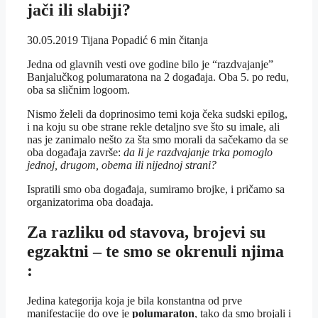
jači ili slabiji?
30.05.2019
Tijana Popadić
6 min čitanja
Jedna od glavnih vesti ove godine bilo je “razdvajanje”
Banjalučkog polumaratona na 2 događaja. Oba 5. po redu,
oba sa sličnim logoom.
Nismo želeli da doprinosimo temi koja čeka sudski epilog,
i na koju su obe strane rekle detaljno sve što su imale, ali
nas je zanimalo nešto za šta smo morali da sačekamo da se
oba događaja završe:
da li je razdvajanje trka pomoglo
jednoj, drugom, obema ili nijednoj strani?
Ispratili smo oba događaja, sumiramo brojke, i pričamo sa
organizatorima oba doađaja.
Za razliku od stavova, brojevi su
egzaktni – te smo se okrenuli njima
:
Jedina kategorija koja je bila konstantna od prve
manifestacije do ove je
polumaraton
, tako da smo brojali i