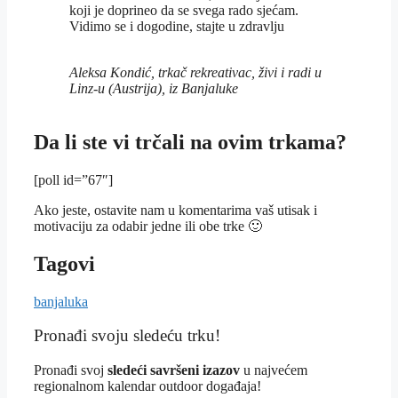
koji je doprineo da se svega rado sjećam.
Vidimo se i dogodine, stajte u zdravlju
Aleksa Kondić, trkač rekreativac, živi i radi u
Linz-u (Austrija), iz Banjaluke
Da li ste vi trčali na ovim trkama?
[poll id=”67″]
Ako jeste, ostavite nam u komentarima vaš utisak i
motivaciju za odabir jedne ili obe trke 🙂
Tagovi
banjaluka
Pronađi svoju sledeću trku!
Pron
ađi svoj
sledeći savršeni izazov
u najvećem
regionalnom kalendar outdoor događaja!