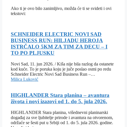
Ako ti je ovo bilo zanimljivo, možda će ti se svideti i ovi
tekstovi:
SCHNEIDER ELECTRIC NOVI SAD
BUSINESS RUN: HILJADU HEROJA
ISTRČALO 5KM ZA TIM ZA DECU – I
TO PO PLJUSKU
Novi Sad, 11. jun 2026. / Kiša nije bila razlog da ostanete
kod kuće. To je poruka koju je juče poslao osmi po redu
Schneider Electric Novi Sad Business Run –…
Milica Luković
HIGHLANDER Stara planina – avantura
života i novi izazovi od 1. do 5. jula 2026.
HIGHLANDER Stara planina, višednevni planinarski
događaj za sve ljubitelje prirode i avantura na otvorenom,
održaće se šesti put u Srbiji od 1. do 5. jula 2026. godine.