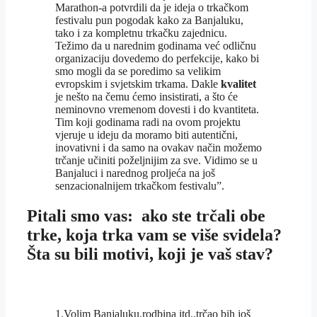
Marathon-a potvrdili da je ideja o trkačkom
festivalu pun pogodak kako za Banjaluku,
tako i za kompletnu trkačku zajednicu.
Težimo da u narednim godinama već odličnu
organizaciju dovedemo do perfekcije, kako bi
smo mogli da se poredimo sa velikim
evropskim i svjetskim trkama. Dakle
kvalitet
je nešto na čemu ćemo insistirati, a što će
neminovno vremenom dovesti i do kvantiteta.
Tim koji godinama radi na ovom projektu
vjeruje u ideju da moramo biti autentični,
inovativni i da samo na ovakav način možemo
trčanje učiniti poželjnijim za sve. Vidimo se u
Banjaluci i narednog proljeća na još
senzacionalnijem trkačkom festivalu”.
Pitali smo vas: ako ste trčali obe
trke, koja trka vam se više svidela?
Šta su bili motivi, koji je vaš stav?
1.Volim Banjaluku,rodbina itd..trčao bih još