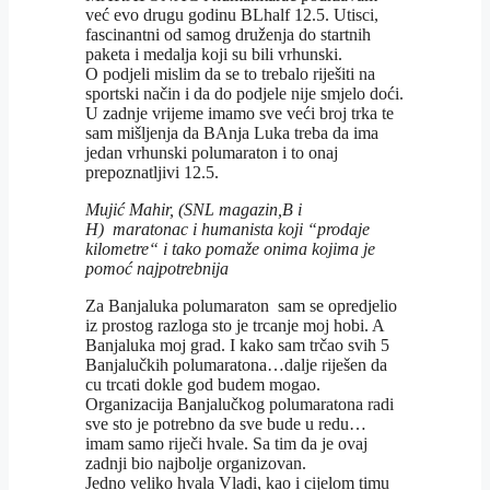
već evo drugu godinu BLhalf 12.5. Utisci,
fascinantni od samog druženja do startnih
paketa i medalja koji su bili vrhunski.
O podjeli mislim da se to trebalo riješiti na
sportski način i da do podjele nije smjelo doći.
U zadnje vrijeme imamo sve veći broj trka te
sam mišljenja da BAnja Luka treba da ima
jedan vrhunski polumaraton i to onaj
prepoznatljivi 12.5.
Mujić Mahir, (SNL magazin,B i
H) maratonac i humanista koji “prodaje
kilometre“ i tako pomaže onima kojima je
pomoć najpotrebnija
Za Banjaluka polumaraton sam se opredjelio
iz prostog razloga sto je trcanje moj hobi. A
Banjaluka moj grad. I kako sam trčao svih 5
Banjalučkih polumaratona…dalje riješen da
cu trcati dokle god budem mogao.
Organizacija Banjalučkog polumaratona radi
sve sto je potrebno da sve bude u redu…
imam samo riječi hvale. Sa tim da je ovaj
zadnji bio najbolje organizovan.
Jedno veliko hvala Vladi, kao i cijelom timu