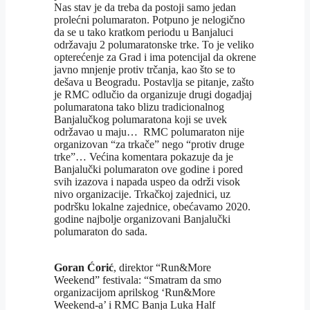
Nas stav je da treba da postoji samo jedan
prolećni polumaraton. Potpuno je nelogično
da se u tako kratkom periodu u Banjaluci
održavaju 2 polumaratonske trke. To je veliko
opterećenje za Grad i ima potencijal da okrene
javno mnjenje protiv trčanja, kao što se to
dešava u Beogradu. Postavlja se pitanje, zašto
je RMC odlučio da organizuje drugi dogadjaj
polumaratona tako blizu tradicionalnog
Banjalučkog polumaratona koji se uvek
održavao u maju… RMC polumaraton nije
organizovan “za trkače” nego “protiv druge
trke”… Većina komentara pokazuje da je
Banjalučki polumaraton ove godine i pored
svih izazova i napada uspeo da održi visok
nivo organizacije. Trkačkoj zajednici, uz
podršku lokalne zajednice, obećavamo 2020.
godine najbolje organizovani Banjalučki
polumaraton do sada.
Goran Ćorić
, direktor “Run&More
Weekend” festivala: “Smatram da smo
organizacijom aprilskog ‘Run&More
Weekend-a’ i RMC Banja Luka Half