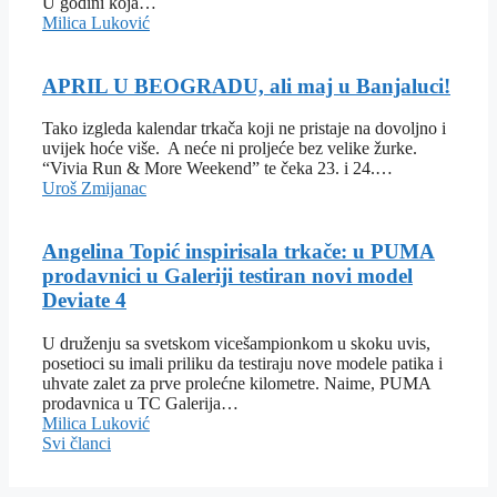
U godini koja…
Milica Luković
APRIL U BEOGRADU, ali maj u Banjaluci!
Tako izgleda kalendar trkača koji ne pristaje na dovoljno i
uvijek hoće više. A neće ni proljeće bez velike žurke.
“Vivia Run & More Weekend” te čeka 23. i 24.…
Uroš Zmijanac
Angelina Topić inspirisala trkače: u PUMA
prodavnici u Galeriji testiran novi model
Deviate 4
U druženju sa svetskom vicešampionkom u skoku uvis,
posetioci su imali priliku da testiraju nove modele patika i
uhvate zalet za prve prolećne kilometre. Naime, PUMA
prodavnica u TC Galerija…
Milica Luković
Svi članci