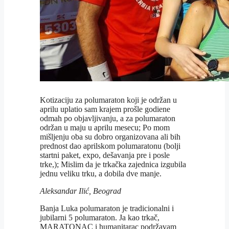
Kotizaciju za polumaraton koji je održan u
aprilu uplatio sam krajem prošle godiene
odmah po objavljivanju, a za polumaraton
održan u maju u aprilu mesecu; Po mom
mišljenju oba su dobro organizovana ali bih
prednost dao aprilskom polumaratonu (bolji
startni paket, expo, dešavanja pre i posle
trke,); Mislim da je trkačka zajednica izgubila
jednu veliku trku, a dobila dve manje.
Aleksandar Ilić, Beograd
Banja Luka polumaraton je tradicionalni i
jubilarni 5 polumaraton. Ja kao trkač,
MARATONAC i humanitarac podržavam