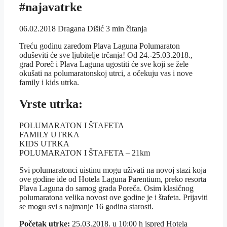
#najavatrke
06.02.2018
Dragana Dišić
3 min čitanja
Treću godinu zaredom Plava Laguna Polumaraton
oduševiti će sve ljubitelje trčanja! Od 24.-25.03.2018.,
grad Poreč i Plava Laguna ugostiti će sve koji se žele
okušati na polumaratonskoj utrci, a očekuju vas i nove
family i kids utrka.
Vrste utrka:
POLUMARATON I ŠTAFETA
FAMILY UTRKA
KIDS UTRKA
POLUMARATON I ŠTAFETA – 21km
Svi polumaratonci uistinu mogu uživati na novoj stazi koja
ove godine ide od Hotela Laguna Parentium, preko resorta
Plava Laguna do samog grada Poreča. Osim klasičnog
polumaratona velika novost ove godine je i štafeta. Prijaviti
se mogu svi s najmanje 16 godina starosti.
Početak utrke:
25.03.2018. u 10:00 h ispred Hotela