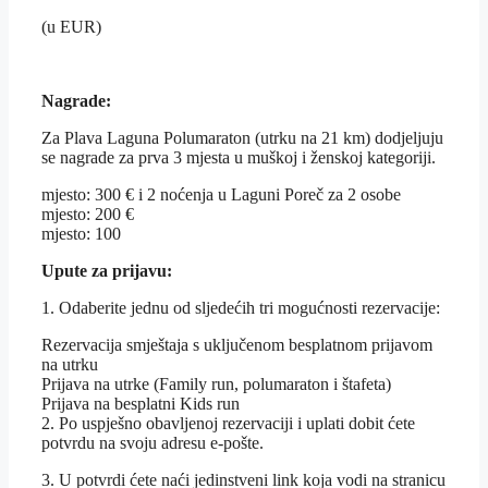
(u EUR)
Nagrade:
Za Plava Laguna Polumaraton (utrku na 21 km) dodjeljuju
se nagrade za prva 3 mjesta u muškoj i ženskoj kategoriji.
mjesto: 300 € i 2 noćenja u Laguni Poreč za 2 osobe
mjesto: 200 €
mjesto: 100
Upute za prijavu:
1. Odaberite jednu od sljedećih tri mogućnosti rezervacije:
Rezervacija smještaja s uključenom besplatnom prijavom
na utrku
Prijava na utrke (Family run, polumaraton i štafeta)
Prijava na besplatni Kids run
2. Po uspješno obavljenoj rezervaciji i uplati dobit ćete
potvrdu na svoju adresu e-pošte.
3. U potvrdi ćete naći jedinstveni link koja vodi na stranicu