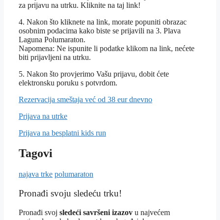
za prijavu na utrku. Kliknite na taj link!
4. Nakon što kliknete na link, morate popuniti obrazac
osobnim podacima kako biste se prijavili na 3. Plava
Laguna Polumaraton.
Napomena: Ne ispunite li podatke klikom na link, nećete
biti prijavljeni na utrku.
5. Nakon što provjerimo Vašu prijavu, dobit ćete
elektronsku poruku s potvrdom.
Rezervacija smeštaja već od 38 eur dnevno
Prijava na utrke
Prijava na besplatni kids run
Tagovi
najava trke
polumaraton
Pronađi svoju sledeću trku!
Pron
ađi svoj
sledeći savršeni izazov
u najvećem