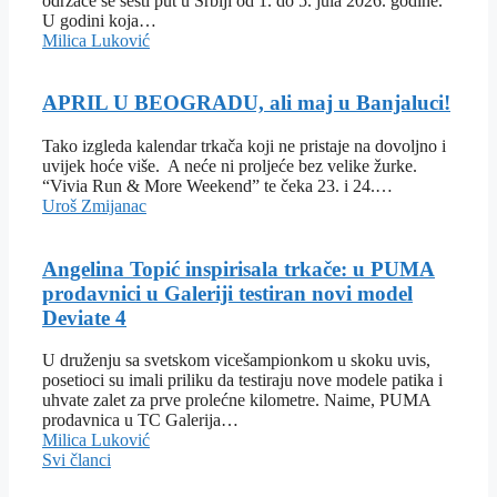
održaće se šesti put u Srbiji od 1. do 5. jula 2026. godine.
U godini koja…
Milica Luković
APRIL U BEOGRADU, ali maj u Banjaluci!
Tako izgleda kalendar trkača koji ne pristaje na dovoljno i
uvijek hoće više. A neće ni proljeće bez velike žurke.
“Vivia Run & More Weekend” te čeka 23. i 24.…
Uroš Zmijanac
Angelina Topić inspirisala trkače: u PUMA
prodavnici u Galeriji testiran novi model
Deviate 4
U druženju sa svetskom vicešampionkom u skoku uvis,
posetioci su imali priliku da testiraju nove modele patika i
uhvate zalet za prve prolećne kilometre. Naime, PUMA
prodavnica u TC Galerija…
Milica Luković
Svi članci