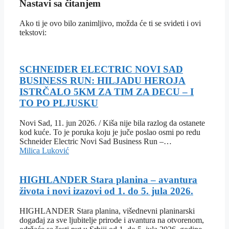
Nastavi sa čitanjem
Ako ti je ovo bilo zanimljivo, možda će ti se svideti i ovi
tekstovi:
SCHNEIDER ELECTRIC NOVI SAD
BUSINESS RUN: HILJADU HEROJA
ISTRČALO 5KM ZA TIM ZA DECU – I
TO PO PLJUSKU
Novi Sad, 11. jun 2026. / Kiša nije bila razlog da ostanete
kod kuće. To je poruka koju je juče poslao osmi po redu
Schneider Electric Novi Sad Business Run –…
Milica Luković
HIGHLANDER Stara planina – avantura
života i novi izazovi od 1. do 5. jula 2026.
HIGHLANDER Stara planina, višednevni planinarski
događaj za sve ljubitelje prirode i avantura na otvorenom,