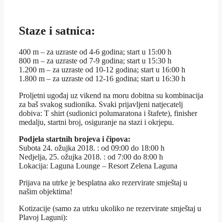
Staze i satnica:
400 m – za uzraste od 4-6 godina; start u 15:00 h
800 m – za uzraste od 7-9 godina; start u 15:30 h
1.200 m – za uzraste od 10-12 godina; start u 16:00 h
1.800 m – za uzraste od 12-16 godina; start u 16:30 h
Proljetni ugođaj uz vikend na moru dobitna su kombinacija
za baš svakog sudionika. Svaki prijavljeni natjecatelj
dobiva: T shirt (sudionici polumaratona i štafete), finisher
medalju, startni broj, osiguranje na stazi i okrjepu.
Podjela startnih brojeva i čipova:
Subota 24. ožujka 2018. : od 09:00 do 18:00 h
Nedjelja, 25. ožujka 2018. : od 7:00 do 8:00 h
Lokacija: Laguna Lounge – Resort Zelena Laguna
Prijava na utrke je besplatna ako rezervirate smještaj u
našim objektima!
Kotizacije (samo za utrku ukoliko ne rezervirate smještaj u
Plavoj Laguni):