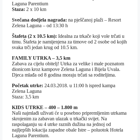
Laguna Parentium
Staza:
2 x 10 km
Svečana dodjela nagrada:
na pješčanoj plaži – Resort
Zelena Laguna – od 13:30 h
Štafeta (2 x 10.5 km):
Idealna za trkače koji vole trčati u
timu. Štafeta je namijenjena za timove od 2 osobe od kojih
svaka trči jedan krug od 10.5 km.
FAMILY UTRKA – 3,5 km
Zabava za cijelu obitelj! Utrka za velike i male poznatom
dionicom kroz kampove Zelena Laguna i Bijela Uvala.
Djeca mlađa od 8 godina moraju trčati sa roditeljima.
Početak utrke:
24.03.2018. u 11:00 h ispred kampa
Zelena Laguna
Staza: 3,5 km
KIDS UTRKE – 400 – 1.800 m
Naši najmlađi uživati će u posebno pripremljenim utrkama
skrojenim za zabavan ulazak u trkački svijet. Na
raspolaganju su 4 utrke raznih dužina na jednoj od
najljepših lokacija zapadne obale Istre – poluotok Hotela
Laguna Parentium.