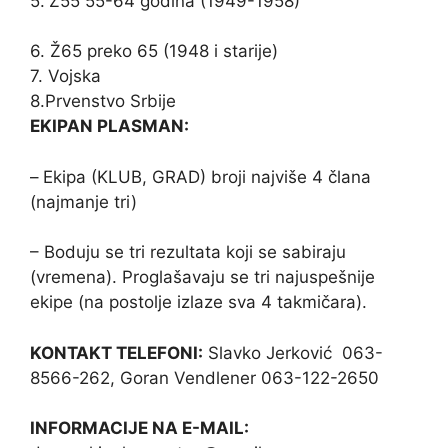
5.
Ž55 55-64 godina (1949-1958)
6. Ž65 preko 65 (1948 i starije)
7. Vojska
8.Prvenstvo Srbije
EKIPAN PLASMAN:
–
Ekipa (KLUB, GRAD) broji najviše 4 člana
(najmanje tri)
– Boduju se tri rezultata koji se sabiraju
(vremena). Proglašavaju se tri najuspešnije
ekipe (na postolje izlaze sva 4 takmičara).
KONTAKT TELEFONI
:
Slavko Jerković 063-
8566-262, Goran Vendlener 063-122-2650
INFORMACIJE NA E-MAIL: