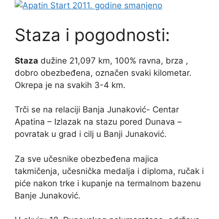
Staza i pogodnosti:
Staza
dužine 21,097 km, 100% ravna, brza ,
dobro obezbeđena, označen svaki kilometar.
Okrepa je na svakih 3-4 km.
Trči se na relaciji Banja Junaković- Centar
Apatina – Izlazak na stazu pored Dunava –
povratak u grad i cilj u Banji Junaković.
Za sve učesnike obezbeđena majica
takmičenja, učesnička medalja i diploma, ručak i
piće nakon trke i kupanje na termalnom bazenu
Banje Junaković.