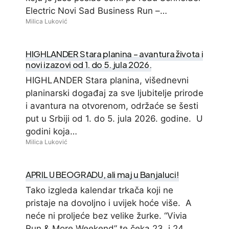
Electric Novi Sad Business Run –…
Milica Luković
HIGHLANDER Stara planina – avantura života i
novi izazovi od 1. do 5. jula 2026.
HIGHLANDER Stara planina, višednevni
planinarski događaj za sve ljubitelje prirode
i avantura na otvorenom, održaće se šesti
put u Srbiji od 1. do 5. jula 2026. godine. U
godini koja…
Milica Luković
APRIL U BEOGRADU, ali maj u Banjaluci!
Tako izgleda kalendar trkača koji ne
pristaje na dovoljno i uvijek hoće više. A
neće ni proljeće bez velike žurke. “Vivia
Run & More Weekend” te čeka 23. i 24.…