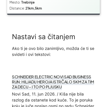
Mesto:
Trebinje
Distance:
21km,5km
Nastavi sa čitanjem
Ako ti je ovo bilo zanimljivo, možda će ti se
svideti i ovi tekstovi:
SCHNEIDER ELECTRIC NOVI SAD BUSINESS
RUN: HILJADU HEROJA ISTRČALO 5KM ZA TIM
ZA DECU – I TO PO PLJUSKU
Novi Sad, 11. jun 2026. / Kiša nije bila
razlog da ostanete kod kuće. To je poruka
koju je juče poslao osmi po redu Schneider