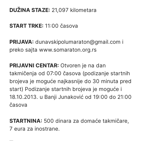
DUŽINA STAZE
:
21,097 kilometara
START TRKE
:
11:00 časova
PRIJAVA:
dunavskipolumaraton@gmail.com i
preko sajta www.somaraton.org.rs
PRIJAVNI CENTAR
:
Otvoren je na dan
takmičenja od 07:00 časova (podizanje startnih
brojeva je moguće najkasnije do 30 minuta pred
start) Podizanje startnih brojeva je moguće i
18.10.2013. u Banji Junaković od 19:00 do 21:00
časova
STARTNINA
:
500 dinara za domaće takmičare,
7 eura za inostrane.