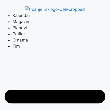
Kalendar
Magazin
Planovi
Patike
O nama
Tim
Prijavi se na Trčanje.rs Newsletter
Instagram
Youtube
Strava