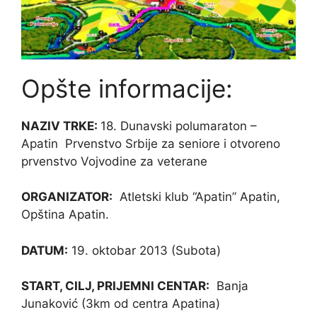
Opšte informacije:
NAZIV TRKE:
18. Dunavski polumaraton –
Apatin Prvenstvo Srbije za seniore i otvoreno
prvenstvo Vojvodine za veterane
ORGANIZATOR
:
Atletski klub “Apatin” Apatin,
Opština Apatin.
DATUM
:
19. oktobar 2013 (Subota)
START, CILJ, PRIJEMNI CENTAR
:
Banja
Junaković (3km od centra Apatina)