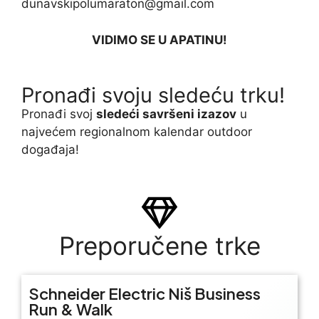
dunavskipolumaraton@gmail.com
VIDIMO SE U APATINU!
Pronađi svoju sledeću trku!
Pron
ađi svoj
sledeći savršeni izazov
u
najvećem regionalnom kalendar outdoor
događaja!
Preporučene trke
Schneider Electric Niš Business
Run & Walk