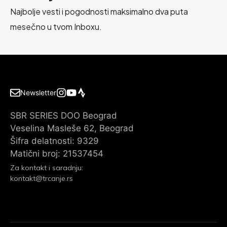
Najbolje vesti i pogodnosti maksimalno dva puta
mesečno u tvom Inboxu.
Newsletter
SBR SERIES DOO Beograd
Veselina Masleše 62, Beograd
Šifra delatnosti: 9329
Matični broj: 21537454
Za kontakt i saradnju:
kontakt@trcanje.rs