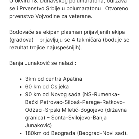
U okviru 18. Dunavskog polumaratona, održava
se i Prvenstvo Srbije u polumaratonu i Otvoreno
prvenstvo Vojvodine za veterane.
Bodovaće se ekipan plasman prijavljenih ekipa
(gradova) – prijavljuju se 4 takmičara (boduje se
rezultat trojice najuspešnijih).
Banja Junaković se nalazi :
3km od centra Apatina
60 km od Osijeka
90 km od Novog sada (NS-Rumenka-
Bački Petrovac-Silbaš-Parage-Ratkovo-
Odžaci-Srpski Miletić-Bogojevo (državna
granica) – Sonta-Svilojevo-Banja
Junaković)
180km od Beograda (Beograd-Novi sad).