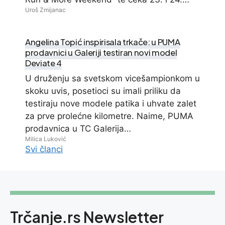
Uroš Zmijanac
Angelina Topić inspirisala trkače: u PUMA
prodavnici u Galeriji testiran novi model
Deviate 4
U druženju sa svetskom vicešampionkom u
skoku uvis, posetioci su imali priliku da
testiraju nove modele patika i uhvate zalet
za prve prolećne kilometre. Naime, PUMA
prodavnica u TC Galerija…
Milica Luković
Svi članci
Trčanje.rs Newsletter