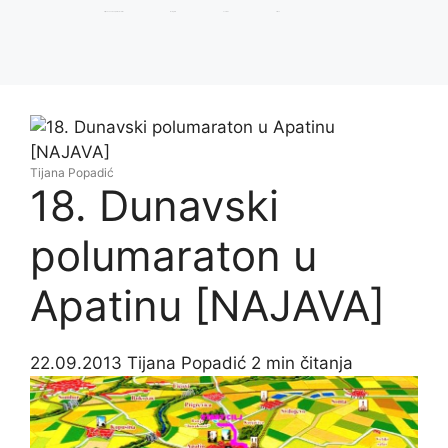
Prijavi se na Trčanje.rs Newsletter
Instagram
Youtube
Strava
Tijana Popadić
18. Dunavski
polumaraton u
Apatinu [NAJAVA]
22.09.2013
Tijana Popadić
2 min čitanja