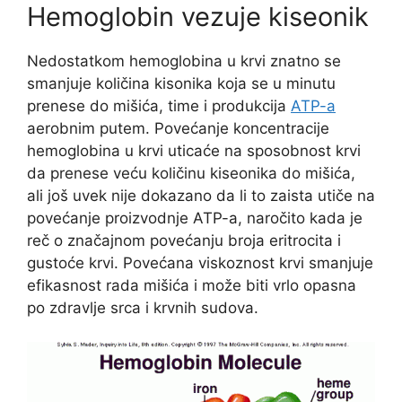
Hemoglobin vezuje kiseonik
Nedostatkom hemoglobina u krvi znatno se
smanjuje količina kisonika koja se u minutu
prenese do mišića, time i produkcija
ATP-a
aerobnim putem. Povećanje koncentracije
hemoglobina u krvi uticaće na sposobnost krvi
da prenese veću količinu kiseonika do mišića,
ali još uvek nije dokazano da li to zaista utiče na
povećanje proizvodnje ATP-a, naročito kada je
reč o značajnom povećanju broja eritrocita i
gustoće krvi. Povećana viskoznost krvi smanjuje
efikasnost rada mišića i može biti vrlo opasna
po zdravlje srca i krvnih sudova.