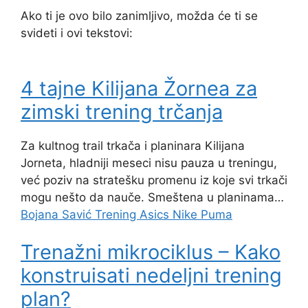
Ako ti je ovo bilo zanimljivo, možda će ti se
svideti i ovi tekstovi:
4 tajne Kilijana Žornea za
zimski trening trčanja
Za kultnog trail trkača i planinara Kilijana
Jorneta, hladniji meseci nisu pauza u treningu,
već poziv na stratešku promenu iz koje svi trkači
mogu nešto da nauče. Smeštena u planinama…
Bojana Savić
Trening
Asics
Nike
Puma
Trenažni mikrociklus – Kako
konstruisati nedeljni trening
plan?