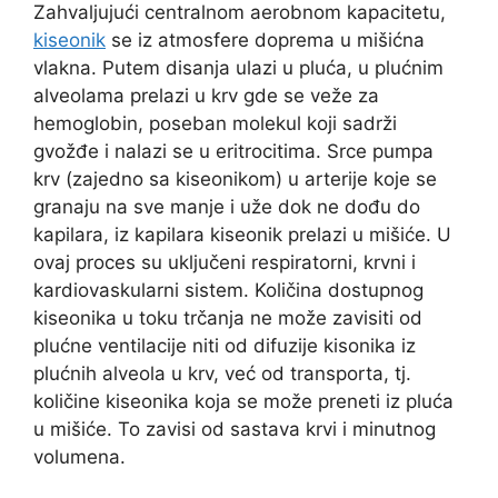
Zahvaljujući centralnom aerobnom kapacitetu,
kiseonik
se iz atmosfere doprema u mišićna
vlakna. Putem disanja ulazi u pluća, u plućnim
alveolama prelazi u krv gde se veže za
hemoglobin, poseban molekul koji sadrži
gvožđe i nalazi se u eritrocitima. Srce pumpa
krv (zajedno sa kiseonikom) u arterije koje se
granaju na sve manje i uže dok ne dođu do
kapilara, iz kapilara kiseonik prelazi u mišiće. U
ovaj proces su uključeni respiratorni, krvni i
kardiovaskularni sistem. Količina dostupnog
kiseonika u toku trčanja ne može zavisiti od
plućne ventilacije niti od difuzije kisonika iz
plućnih alveola u krv, već od transporta, tj.
količine kiseonika koja se može preneti iz pluća
u mišiće. To zavisi od sastava krvi i minutnog
volumena.