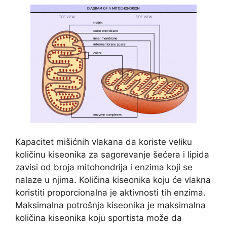
Kapacitet mišićnih vlakana da koriste veliku
količinu kiseonika za sagorevanje šećera i lipida
zavisi od broja mitohondrija i enzima koji se
nalaze u njima. Količina kiseonika koju će vlakna
koristiti proporcionalna je aktivnosti tih enzima.
Maksimalna potrošnja kiseonika je maksimalna
količina kiseonika koju sportista može da