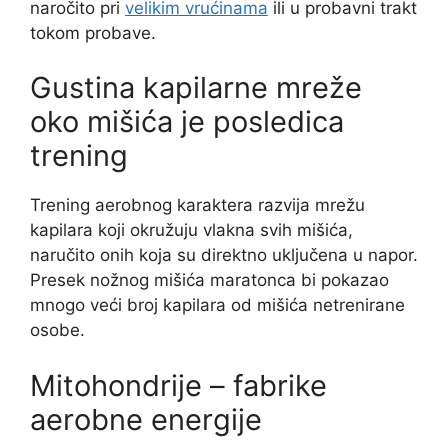
naročito pri
velikim vrućinama
ili u probavni trakt
tokom probave.
Gustina kapilarne mreže
oko mišića je posledica
trening
Trening aerobnog karaktera razvija mrežu
kapilara koji okružuju vlakna svih mišića,
naručito onih koja su direktno uključena u napor.
Presek nožnog mišića maratonca bi pokazao
mnogo veći broj kapilara od mišića netrenirane
osobe.
Mitohondrije – fabrike
aerobne energije