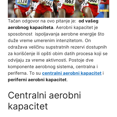
Tačan odgovor na ovo pitanje je:
od vašeg
aerobnog kapaciteta
. Aerobni kapacitet je
sposobnost ispoljavanja aerobne energije što
duže vreme umerenim intenzitetom. On
odražava veličinu supstratnih rezervi dostupnih
za korišćenje ili opšti obim datih procesa koji se
odvijaju za vreme aktivnosti. Postoje dve
komponente aerobnog sistema, centralna i
periferna. To su
centralni aerobni kapacitet
i
periferni aerobni kapacitet
.
Centralni aerobni
kapacitet