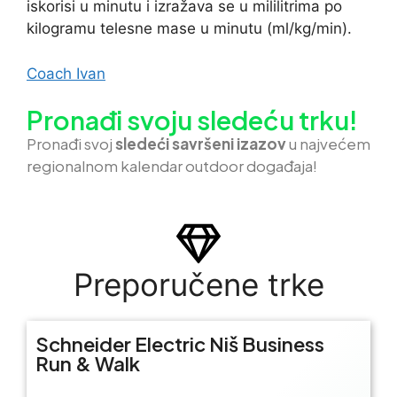
iskorisi u minutu i izražava se u mililitrima po
kilogramu telesne mase u minutu (ml/kg/min).
Coach Ivan
Pronađi svoju sledeću trku!
Pron
ađi svoj
sledeći savršeni izazov
u najvećem
regionalnom kalendar outdoor događaja!
Preporučene trke
Schneider Electric Niš Business
Run & Walk