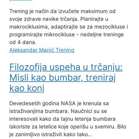
Trening je način da izvučete maksimum od
svoje zdrave navike trčanja. Planirajte u
makrociklusima, adaptirajte se za mezocikluse i
programirajte mikrocikluse - nedeljne treninge
od 4 dana.
Aleksandar Manić
Trening
Filozofija uspeha u trčanju:
Misli kao bumbar, treniraj
kao konj
Devedesetih godina NASA je krenula sa
istraživanjima bumbara. Naučnici su se
interesovali kako da tajnu letenja bumbara
iskoriste za letelice koje operišu u svemiru. Bilo
je zanimljivo istraživit kako tako…