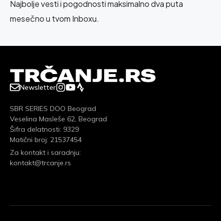
Najbolje vesti i pogodnosti maksimalno dva puta
mesečno u tvom Inboxu.
Newsletter
SBR SERIES DOO Beograd
Veselina Masleše 62, Beograd
Šifra delatnosti: 9329
Matični broj: 21537454
Za kontakt i saradnju:
kontakt@trcanje.rs