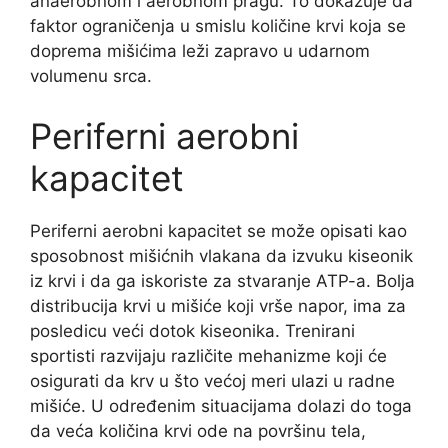
anaerobnom i aerobnom pragu. To dokazuje da
faktor ograničenja u smislu količine krvi koja se
doprema mišićima leži zapravo u udarnom
volumenu srca.
Periferni aerobni
kapacitet
Periferni aerobni kapacitet se može opisati kao
sposobnost mišićnih vlakana da izvuku kiseonik
iz krvi i da ga iskoriste za stvaranje ATP-a. Bolja
distribucija krvi u mišiće koji vrše napor, ima za
posledicu veći dotok kiseonika. Trenirani
sportisti razvijaju različite mehanizme koji će
osigurati da krv u što većoj meri ulazi u radne
mišiće. U određenim situacijama dolazi do toga
da veća količina krvi ode na površinu tela,