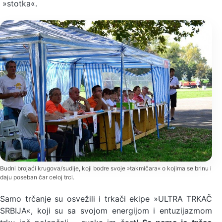
»stotka«.
Budni brojaći krugova/sudije, koji bodre svoje »takmičara« o kojima se brinu i
daju poseban čar celoj trci.
Samo trčanje su osvežili i trkači ekipe »ULTRA TRKAČ
SRBIJA«, koji su sa svojom energijom i entuzijazmom