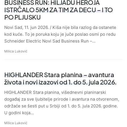
BUSINESS RUN: HILJADU HEROJA
ISTRČALO 5KM ZA TIM ZA DECU – I TO
PO PLJUSKU
Novi Sad, 11. jun 2026. / Kiša nije bila razlog da ostanete
kod kuće. To je poruka koju je juče poslao osmi po redu
Schneider Electric Novi Sad Business Run –…
Milica Luković
HIGHLANDER Stara planina – avantura
života i novi izazovi od 1. do 5. jula 2026.
HIGHLANDER Stara planina, višednevni planinarski
događaj za sve ljubitelje prirode i avantura na otvorenom,
održaće se šesti put u Srbiji od 1. do 5. jula 2026. godine.
U godini koja…
Milica Luković