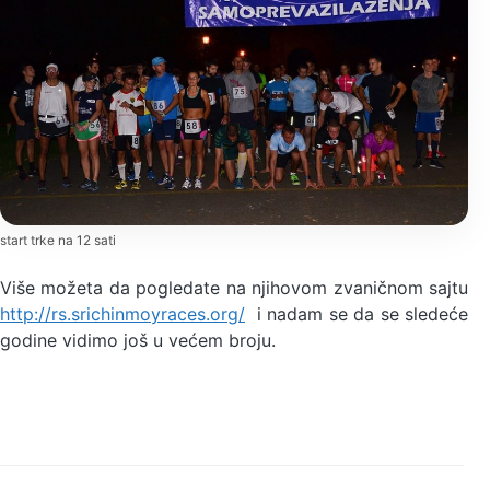
start trke na 12 sati
Više možeta da pogledate na njihovom zvaničnom sajtu
http://rs.srichinmoyraces.org/
i nadam se da se sledeće
godine vidimo još u većem broju.