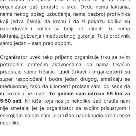
organizator baš prirasto k srcu. Ovde nema laktanja,
nema nekog opšeg uzbuđenja, nema bezbroj protivnika
koji jedva čekaju da krenu i da ti pokažu koliko su
napredovali i koliko su bolji od ostalih. Tu nema
laktanja, gužvanja i međusobnog guranja. Tu je protivnik
samo jedan – sam pred sobom.
Organizator uvek tako prijatno organizuje trku sa svim
potrebnim pratećim aktivnostima, da nama trkačim
preostaje samo trčanje. Ljudi (trkači i organizatori) su
super raspoloženi i bodre jedan drugog, smeškaju se
međusobno, tako da kilometri prolaze sami od sebe da
ih čovek i ne oseti.
Te godine sam istrčao 56 km za
5:50 sati.
Ni kiša koja nas je nekoliko sati pratila nam
nije smetala, jer je organizator sa svojim prisustvom i
energijom kojom nam je pružao nadoknadio vremenske
neprilike.