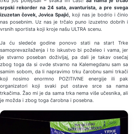
trku još polepšali – svaka im čast!
Sa nama je trčao
srpski rekorder na 24 sata, avanturista, a pre svega
izuzetan čovek, Jovica Spajić,
koji nas je bodrio i činio
nas posebnim. Uz nas je trčalo puno izuzetno dobrih i
vrsnih sportista koji kroje našu ULTRA scenu.
Ja ću sledeće godine ponovo stati na start Trke
samoprevazilaženja i to iskustvo bi poželeo i vama, jer
je stvarno poseban doživljaj, pa dali je takav osećaj
zbog toga da si ovde stvarno na Kalemegdanu sam sa
samim sobom, da li napravimo trku čarobnu sami trkači
koji nosimo enormno POZITIVNE energije ili pak
organizatori koji svaki put ostave srce sa nama
trkačima. Žao mi je da sama trka nema više učesnika, ali
je možda i zbog toga čarobna i posebna.