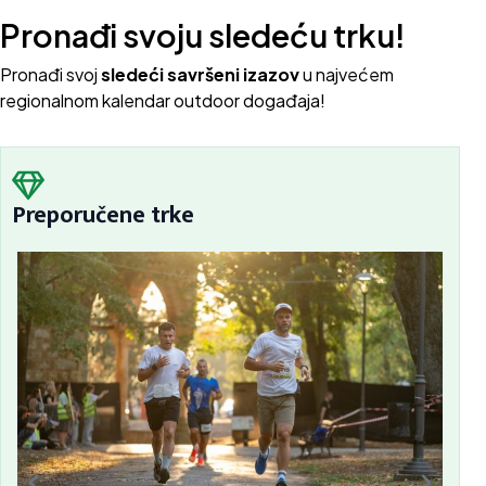
Pronađi svoju sledeću trku!
Pron
ađi svoj
sledeći savršeni izazov
u najvećem
regionalnom kalendar outdoor događaja!
Preporučene trke
Sc
Bu