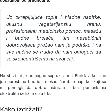
dosadnom od predhodne.
Uz okrepljujuće tople i hladne napitke,
ukusnu vegetarijansku hranu,
profesionalnu medicinsku pomoć, masažu
i budne brojače, tim nesebičnih
dobrovoljaca pružao nam je podršku i na
sve načine se trudio da nam omogući da
se skoncentrišemo na svoj cilj.
Na stazi mi je pomagao supruzin brat Borislav, koji me
je neprestano bodrio i mešao čarobne napitke, koji su
mi pomogli da dobro hidriram i bez pomankanja
elektrolita izdržim celu trku.
Kako izdržati?