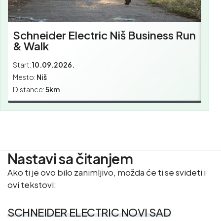
Schneider Electric Niš Business Run
& Walk
Start:
10.09.2026.
Star
Mesto:
Niš
Mes
Distance:
5km
Dist
Nastavi sa čitanjem
Ako ti je ovo bilo zanimljivo, možda će ti se svideti i
ovi tekstovi:
SCHNEIDER ELECTRIC NOVI SAD