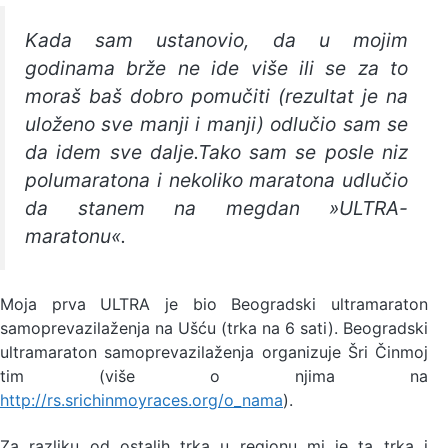
Kada sam ustanovio, da u mojim
godinama brže ne ide više ili se za to
moraš baš dobro pomučiti (rezultat je na
uloženo sve manji i manji) odlučio sam se
da idem sve dalje.Tako sam se posle niz
polumaratona i nekoliko maratona udlučio
da stanem na megdan »ULTRA-
maratonu«.
Moja prva ULTRA je bio Beogradski ultramaraton
samoprevazilaženja na Ušću (trka na 6 sati). Beogradski
ultramaraton samoprevazilaženja organizuje Šri Činmoj
tim (više o njima na
http://rs.srichinmoyraces.org/o_nama
).
Za razliku od ostalih trka u regionu mi je ta trka i