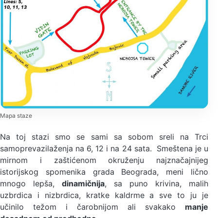
Mapa staze
Na toj stazi smo se sami sa sobom sreli na Trci
samoprevazilaženja na 6, 12 i na 24 sata. Smeštena je u
mirnom i zaštićenom okruženju najznačajnijeg
istorijskog spomenika grada Beograda, meni lično
mnogo lepša,
dinamičnija
, sa puno krivina, malih
uzbrdica i nizbrdica, kratke kaldrme a sve to ju je
učinilo težom i čarobnijom ali svakako
manje