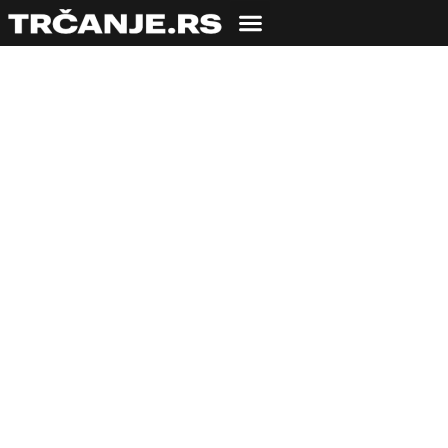
Trka
samoprevazilaženja –
bolje duže nego brže
07.11.2015
Relja Mirović
5 min čitanja