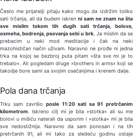
Često me prijatelji pitaju kako mogu da izdržim toliko
sati trčanja, ali da budem iskren
ni sam ne znam na šta
sve mislim tokom tih dugih sati trčanja, bolova,
osmeha, bodrenja, psovanja sebi u brk.
Ja mislim da se
prebacim u neki mod meditacije i čak na neki
mazohističan način uživam. Naravno ne prođe ni jedna
trka na kojoj se bezbroj puta pitam »šta sve mi je to
trebalo«. Ali pogledam druge »brothers in arms« koji se
takodje bore sami sa svojim osečanjima i krenem dalje.
Pola dana trčanja
Trku sam završio
posle 11:20 sati sa 91 pretrčanim
kilometrom
. Iskreno cilj mi je bila »stotka« ali su me
bolovi u mišiću naterali da usporim i »stotka« mi je bila
sve nedostižnija. Naravno da sam ponosan i na tih
pretrčanih 91, ali mi tako za sledeću godinu ostaje