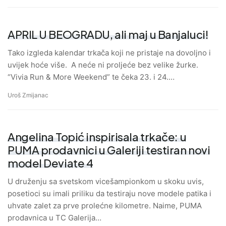
APRIL U BEOGRADU, ali maj u Banjaluci!
Tako izgleda kalendar trkača koji ne pristaje na dovoljno i
uvijek hoće više. A neće ni proljeće bez velike žurke.
“Vivia Run & More Weekend” te čeka 23. i 24.…
Uroš Zmijanac
Angelina Topić inspirisala trkače: u
PUMA prodavnici u Galeriji testiran novi
model Deviate 4
U druženju sa svetskom vicešampionkom u skoku uvis,
posetioci su imali priliku da testiraju nove modele patika i
uhvate zalet za prve prolećne kilometre. Naime, PUMA
prodavnica u TC Galerija…