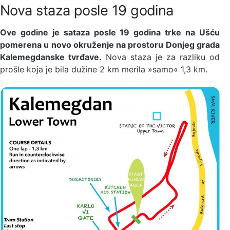
Nova staza posle 19 godina
Ove godine je sataza posle 19 godina trke na Ušću
pomerena u novo okruženje na prostoru Donjeg grada
Kalemegdanske tvrđave.
Nova staza je za razliku od
prošle koja je bila dužine 2 km merila »samo« 1,3 km.