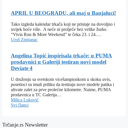
APRIL U BEOGRADU, ali maj u Banjaluci!
Tako izgleda kalendar trkača koji ne pristaje na dovoljno i
uvijek hoće više. A neće ni proljeće bez velike žurke.
“Vivia Run & More Weekend” te čeka 23. i 24.…
Uroš Zmijanac
Angelina Topić inspirisala trkače: u PUMA
prodavnici u Galeriji testiran novi model
Deviate 4
U druženju sa svetskom vicešampionkom u skoku uvis,
posetioci su imali priliku da testiraju nove modele patika i
uhvate zalet za prve prolećne kilometre. Naime, PUMA
prodavnica u TC Galerija…
Milica Luković
Svi članci
Trčanje.rs Newsletter