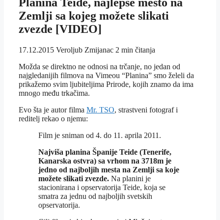
Planina Teide, najlepše mesto na
Zemlji sa kojeg možete slikati
zvezde [VIDEO]
17.12.2015
Veroljub Zmijanac
2 min čitanja
Možda se direktno ne odnosi na trčanje, no jedan od
najgledanijih filmova na Vimeou “Planina” smo želeli da
prikažemo svim ljubiteljima Prirode, kojih znamo da ima
mnogo među trkačima.
Evo šta je autor filma
Mr. TSO
, strastveni fotograf i
reditelj rekao o njemu:
Film je sniman od 4. do 11. aprila 2011.
Najviša planina Španije Teide (Tenerife,
Kanarska ostvra) sa vrhom na 3718m je
jedno od najboljih mesta na Zemlji sa koje
možete slikati zvezde.
Na planini je
stacionirana i opservatorija Teide, koja se
smatra za jednu od najboljih svetskih
opservatorija.