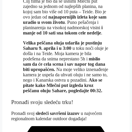
Cilj filma je bio da se usnimi Mlečni put
zajedno sa jednom od najlepših planina, na
kojoj sam bio više od 10 puta – Teide. Bio je
ovo jedan od
najnapornijih izleta koje sam
uradio u svom životu
. Puno pešačenja i
planinarenja na visokoj nadmorskoj visini
i
manje od 10 sati sna tokom cele nedelje
.
Velika peščana oluja udarila je pustinju
Saharu 9. aprila i u 3:00
u toku noći oluje je
došla i na Teide. Moja kamera je bila
podešena da snima neprestano 5h i
mislio
sam da će cela scena i sav napor tog dana
biti upropašćen.
Na moje veliko iznenađenje
kamera je uspela da uhvati oluju i ne samo to,
nego i Kanarska ostvra u pozadini.
Ako se
pitate kako Mlečni put izgleda kroz
peščanu oluju Sahare, pogledajte 00:32.
Pronađi svoju sledeću trku!
Pron
ađi svoj
sledeći savršeni izazov
u najvećem
regionalnom kalendar outdoor događaja!