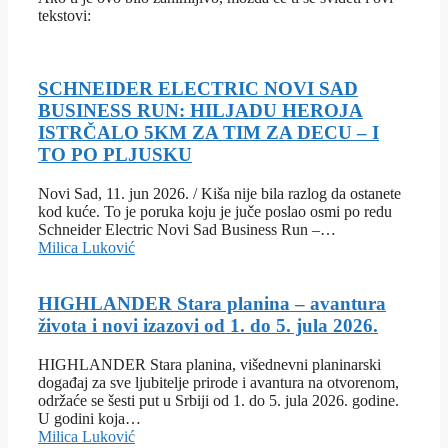
tekstovi:
SCHNEIDER ELECTRIC NOVI SAD
BUSINESS RUN: HILJADU HEROJA
ISTRČALO 5KM ZA TIM ZA DECU – I
TO PO PLJUSKU
Novi Sad, 11. jun 2026. / Kiša nije bila razlog da ostanete
kod kuće. To je poruka koju je juče poslao osmi po redu
Schneider Electric Novi Sad Business Run –…
Milica Luković
HIGHLANDER Stara planina – avantura
života i novi izazovi od 1. do 5. jula 2026.
HIGHLANDER Stara planina, višednevni planinarski
događaj za sve ljubitelje prirode i avantura na otvorenom,
održaće se šesti put u Srbiji od 1. do 5. jula 2026. godine.
U godini koja…
Milica Luković