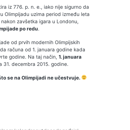
ra iz 776. p. n. e., iako nije sigurno da
prvu Olimpijadu uzima period između leta
to, nakon zavšetka igara u Londonu,
impijade po redu
.
jade od prvih modernih Olimpijskih
ada računa od 1. januara godine kada
rte godine. Na taj način,
1. januara
va 31. decembra 2015. godine.
što se na Olimpijadi ne učestvuje.