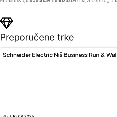
Pron
ađi svoj
sledeći savršeni izazov
u najvećem region
Preporučene trke
Schneider Electric Niš Business Run & Wal
Start:
10.09.2026.