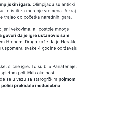
mpijskih igara
. Olimpijadu su antički
u koristili za merenje vremena. A kraj
je trajao do početka narednih igara.
ubljeni vekovima, ali postoje mnoge
 govori da je igre ustanovio sam
cem Hronom. Druga kaže da je Herakle
a tu uspomenu svake 4 godine održavaju
ke, slične igre. To su bile Panateneje,
 spletom političkih okolnosti,
ode se u vezu sa starogrčkim
pojmom
i polisi prekidale međusobna