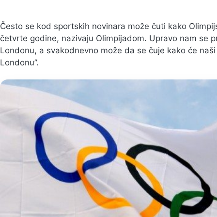
Često se kod sportskih novinara može čuti kako Olimpij
četvrte godine, nazivaju Olimpijadom. Upravo nam se prib
Londonu, a svakodnevno može da se čuje kako će naši s
Londonu”.