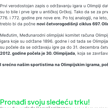
Prvi verodostojan zapis o održavanju igara u Olimpiji dati
su to bile i prve igre u antičkoj Grčkoj. Tako da se za 
776. i 772. godine pre nove ere. Po toj analogiji, na le
treblo bi da počne
novi četvorogodišnji ciklus 697. Ol
Međutim, Međunarodni olimpijski komitet računa Olimpi
igara koje su održane 1896. godne i od tada se Olimpij
su počele da se održavaju igre pa do 31. decembra četv
2012. godine počela je 30. Olimpijada
, koja se završa
I srećno našim sportistima na Olimpijskim igrama, po
Pronađi svoju sledeću trku!