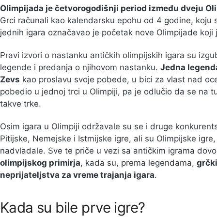
Olimpijada je četvorogodišnji period između dveju Oli
Grci računali kao kalendarsku epohu od 4 godine, koju s
jednih igara označavao je početak nove Olimpijade koji 
Pravi izvori o nastanku antičkih olimpijskih igara su izg
legende i predanja o njihovom nastanku.
Jedna legenda
Zevs
kao proslavu svoje pobede, u bici za vlast nad o
pobedio u jednoj trci u Olimpiji, pa je odlučio da se n
takve trke.
Osim igara u Olimpiji održavale su se i druge konkurents
Pitijske, Nemejske i Istmijske igre, ali su Olimpijske igre,
nadvladale. Sve te priče u vezi sa antičkim igrama dov
olimpijskog primirja
, kada su, prema legendama,
grčk
neprijateljstva za vreme trajanja igara
.
Kada su bile prve igre?