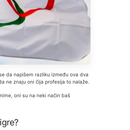
 se da napišem razliku između ova dva
a ne znaju oni čija profesija to nalaže.
onime, oni su na neki način baš
igre?