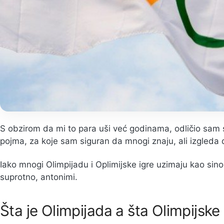
S obzirom da mi to para uši već godinama, odličio sam
pojma, za koje sam siguran da mnogi znaju, ali izgleda d
Iako mnogi Olimpijadu i Oplimijske igre uzimaju kao sin
suprotno, antonimi.
Šta je Olimpijada a šta Olimpijske 