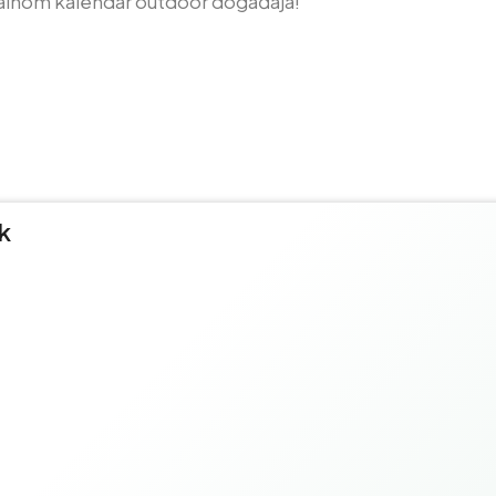
alnom kalendar outdoor događaja!
k