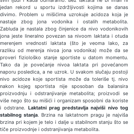
jedan rekord u sportu izdržljivosti kojima se danas
divimo. Problem u mišićima uzrokuje acidoza koja je
nastaje zbog jona vodonika i ostalih metabolita.
Zabluda je nastala zbog činjenice da nivo vodonikovih
jona jeste lineralno povezan sa nivoom laktata i otuda
merenjem vrednosti laktata (što je veoma lako, za
razliku od merenja nivoa jona vodonika) može da se
proveri fiziološko stanje sportiste u datom momentu.
Tako da je povećanje nivoa laktata pri povećanom
naporu posledica, a ne uzrok. U svakom slučaju postoji
nivo acidoze koje sportista može da toleriše tj. nivo
nakon kojeg sportista nije sposoban da balansira
proizvodnju i odstranjivanje metabolita; proizvodi se
više nego što su mišići i organizam sposobni da koriste
i odstrane.
Laktatni prag predstavlja najviši nivo tog
stabilnog stanja
. Brzina na laktatnom pragu je najviša
brzina pri kojem je telo i dalje u stabilnom stanju što se
tiče proizvodnje i odstranjivanja metabolita.