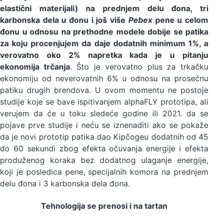
elastični materijali) na prednjem delu đona, tri
karbonska dela u đonu i još više
Pebex
pene u celom
đonu u odnosu na prethodne modele dobije se patika
za koju procenjujem da daje dodatnih minimum 1%, a
verovatno oko 2% napretka kada je u pitanju
ekonomija trčanja
. Što je verovatno plus za trkačku
ekonomiju od neverovatnih 6% u odnosu na prosečnu
patiku drugih brendova. U ovom momentu ne postoje
studije koje se bave ispitivanjem alphaFLY prototipa, ali
verujem da će u toku sledeće godine ili 2021. da se
pojave prve studije i neću se iznenaditi ako se pokaže
da je novi prototip patika dao Kipčogeu dodatnih od 45
do 60 sekundi zbog efekta očuvanja energije i efekta
produženog koraka bez dodatnog ulaganje energije,
koji je posledica pene, specijalnih komora na prednjem
delu đona i 3 karbonska dela đona.
Tehnologija se prenosi i na tartan