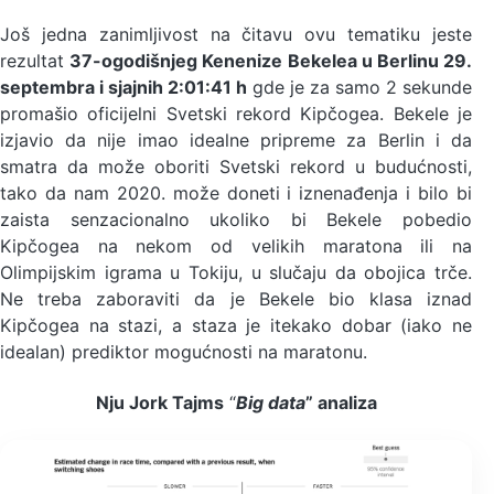
Još jedna zanimljivost na čitavu ovu tematiku jeste
rezultat
37-ogodišnjeg Kenenize Bekelea u Berlinu 29.
septembra i sjajnih 2:01:41 h
gde je za samo 2 sekunde
promašio oficijelni Svetski rekord Kipčogea. Bekele je
izjavio da nije imao idealne pripreme za Berlin i da
smatra da može oboriti Svetski rekord u budućnosti,
tako da nam 2020. može doneti i iznenađenja i bilo bi
zaista senzacionalno ukoliko bi Bekele pobedio
Kipčogea na nekom od velikih maratona ili na
Olimpijskim igrama u Tokiju, u slučaju da obojica trče.
Ne treba zaboraviti da je Bekele bio klasa iznad
Kipčogea na stazi, a staza je itekako dobar (iako ne
idealan) prediktor mogućnosti na maratonu.
Nju Jork Tajms
“
Big data
” analiza