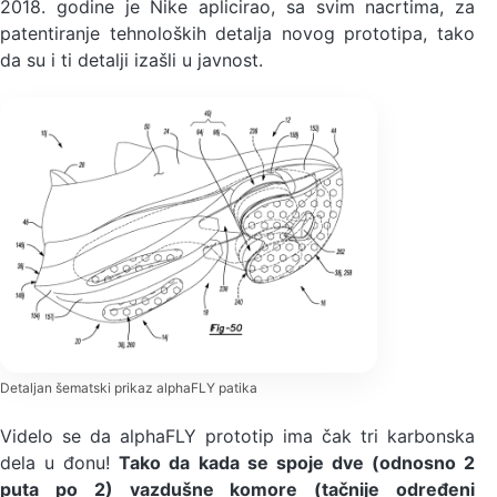
2018. godine je Nike aplicirao, sa svim nacrtima, za
patentiranje tehnoloških detalja novog prototipa, tako
da su i ti detalji izašli u javnost.
Detaljan šematski prikaz alphaFLY patika
Videlo se da alphaFLY prototip ima čak tri karbonska
dela u đonu!
Tako da kada se spoje dve (odnosno 2
puta po 2) vazdušne komore (tačnije određeni