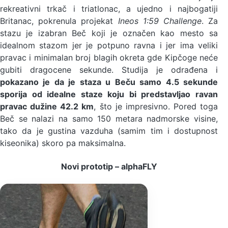
rekreativni trkač i triatlonac, a ujedno i najbogatiji
Britanac, pokrenula projekat
Ineos 1:59 Challenge
. Za
stazu je izabran Beč koji je označen kao mesto sa
idealnom stazom jer je potpuno ravna i jer ima veliki
pravac i minimalan broj blagih okreta gde Kipčoge neće
gubiti dragocene sekunde. Studija je odrađena i
pokazano je da je staza u Beču samo 4.5 sekunde
sporija od idealne staze koju bi predstavljao ravan
pravac dužine 42.2 km
, što je impresivno. Pored toga
Beč se nalazi na samo 150 metara nadmorske visine,
tako da je gustina vazduha (samim tim i dostupnost
kiseonika) skoro pa maksimalna.
Novi prototip – alphaFLY