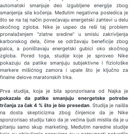
automatski smanjuje deo izgubljene energije zbog
smanjenja sila kočenja. Međutim negativna posledica je
što se na taj način povećavaju energetski zahtevi u delu
skočnog zgloba. Nike je uspeo da reši taj problem
pronalaženjem “zlatne sredine” u smislu zakrivljenja
karbonskog dela, čime se održavaju beneficije zbog
palca, a poništavaju energetski gubici oko skočnog
zgloba. Pored toga, studije koje je sproveo Nike
pokazuju da patike smanjuju subjektivne i fiziološke
markere mišićnog zamora i upale što je ključno za
finalne delove maratonskih trka.
Prva studija, koja je bila sponzorisana od Najka je
pokazala da patike smanjuju energetske potrebe
trčanja za čak 4 % što je bio presedan
. Studija je naišla
na dosta skepticizma zbog činjenice da je Nike
sponzorisao studiju tako da je većina ljudi mislila da je u
pitanju samo skup marketing. Međutim naredne studije