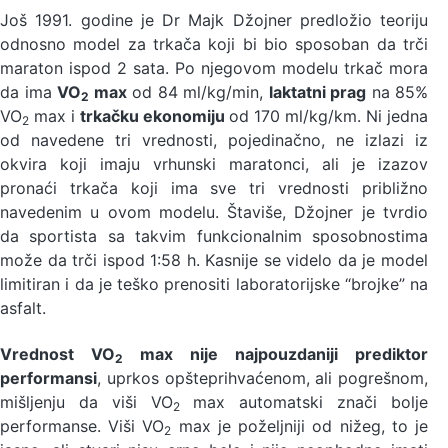
Još 1991. godine je Dr Majk Džojner predložio teoriju
odnosno model za trkača koji bi bio sposoban da trči
maraton ispod 2 sata. Po njegovom modelu trkač mora
da ima
VO
max
od 84 ml/kg/min,
laktatni prag
na 85%
2
VO
max i
trkačku ekonomiju
od 170 ml/kg/km. Ni jedna
2
od navedene tri vrednosti, pojedinačno, ne izlazi iz
okvira koji imaju vrhunski maratonci, ali je izazov
pronaći trkača koji ima sve tri vrednosti približno
navedenim u ovom modelu. Štaviše, Džojner je tvrdio
da sportista sa takvim funkcionalnim sposobnostima
može da trči ispod 1:58 h. Kasnije se videlo da je model
limitiran i da je teško prenositi laboratorijske “brojke” na
asfalt.
Vrednost VO
max nije najpouzdaniji prediktor
2
performansi
, uprkos opšteprihvaćenom, ali pogrešnom,
mišljenju da viši VO
max automatski znači bolje
2
performanse. Viši VO
max je poželjniji od nižeg, to je
2