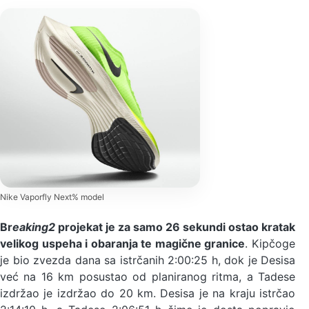
Nike Vaporfly Next% model
Br
eaking2
projekat je za samo 26 sekundi ostao kratak
velikog uspeha i obaranja te magične granice
. Kipčoge
je bio zvezda dana sa istrčanih 2:00:25 h, dok je Desisa
već na 16 km posustao od planiranog ritma, a Tadese
izdržao je izdržao do 20 km. Desisa je na kraju istrčao