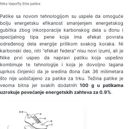
Nike Vaporfly Elite patike
Patike sa novom tehnologijom su uspele da omoguće
bolju energetsku efikanost smanjenjem energetskog
gubitka zbog inkorporacije karbonskog dela u đonu i
specijalnog tipa pene koja ima efekat povrata
određenog dela energije prilikom svakog koraka. Ni
karbonski deo, niti “efekat federa” nisu novi izumi, ali je
Nike prvi uspeo da napravi patiku koja uspešno
kombinuje te tehnologije i koja je dovoljno lagana
uprkos činjenici da je sredina đona čak 36 milimetara
što nije uobičajeno za patike za trku. Težina patike je
veoma bitna jer svakih dodatnih
100 g u patikama
uzrokuje povećanje energetskih zahteva za 0.9%
.