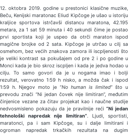
12. oktobra 2019. godine u prestonici klasične muzike,
Beču, Kenijski maratonac Eliud Kipčoge je ušao u istoriju
kraljice sportova istrčavši distancu maratona, 42.195
metara, za 1 sat 59 minuta i 40 sekundi čime je postao
prvi sportista koji je uspeo da otrči maraton ispod
magične brojke od 2 sata. Kipčoge je utrčao u cilj sa
osmehom, bez većih znakova zamora ili iscpljenosti što
je veliki kontrast sa pokušajem od pre 2 i po godine u
Monci kada je bio skroz iscpljen i kada je jedva hodao u
cilju. To samo govori da je u nogama imao i bolji
rezultat, verovatno 1:59 h nisko, a možda čak i ispod
1:59 h. Njegov moto je “
No human is limited
” što u
prevodu znači “Ni jedan čovek nije limitiran”, međutim
činjenice vezane za čitav projekat kao i naučne studije
nedvosmisleno pokazuju da je pravilnije reći
“Ni jedan
tehnološki napredak nije limitiran”
. Ljudi, sportisti,
maratonci, pa i sam Kipčoge, su i dalje limitirani i
ogroman napredak trkačkih rezultata na dugim