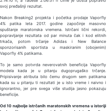
2:14:10 h, a Tadese 2:06:51 h čime je dosta popravio
svoj pređašnji rezultat.
Nakon Breaking2 projekta i početka prodaje Vaporfly
4% patika leta 2017. godine započinje masovno
spuštanje maratonska vremena. Istrčani lični rekordi,
popravljanje rezultata od par minuta čak i kod elitnih
trkača, potom trčanje Adidas i New Balance
sponzorisanih sportista u maskiranim (obojenim)
Vaporfly 4% patikama.
To je samo potvrda neverovatnih beneficija Vaporfly
modela kada je u pitanju dugoprugaško trčanje.
Pripisivanje atributa bilo čemu drugom sem patikama
kada su u pitanju ti rezultati je u isto vreme i naivno i
ignorantno, jer pre svega više studija jasno pokazuju
beneficije.
Od 10 najbolje istrčanih maratonskih vremena u istoriji