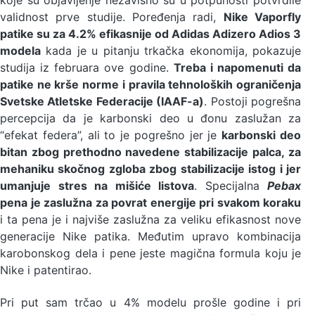
koje su objavljenje nezavisno su u potpunosti potvrdile
validnost prve studije. Poređenja radi,
Nike Vaporfly
patike su za 4.2% efikasnije od Adidas Adizero Adios 3
modela
kada je u pitanju trkačka ekonomija, pokazuje
studija iz februara ove godine.
Treba i napomenuti da
patike ne krše norme i pravila tehnoloških ograničenja
Svetske Atletske Federacije (IAAF-a)
. Postoji pogrešna
percepcija da je karbonski deo u đonu zaslužan za
“efekat federa”, ali to je pogrešno jer je
karbonski deo
bitan zbog prethodno navedene stabilizacije palca, za
mehaniku skočnog zgloba zbog stabilizacije istog i jer
umanjuje stres na mišiće listova
. Specijalna
Pebax
pena je zaslužna za povrat energije pri svakom koraku
i ta pena je i najviše zaslužna za veliku efikasnost nove
generacije Nike patika. Međutim upravo kombinacija
karobonskog dela i pene jeste magična formula koju je
Nike i patentirao.
Pri put sam trčao u 4% modelu prošle godine i pri