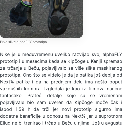
Prve slike alphaFLY prototipa
Nike je u međuvremenu uveliko razvijao svoj alphaFLY
prototip i u mesecima kada se Kipčoge u Keniji spremao
za trčanje u Beču, pojavljivalo se više slika maskiranog
prototipa. Ono što se videlo je da je patika još deblja od
Next% patike i da na prednjem delu ima nešto poput
vazdušnih komora. Izgledala je kao iz filmova naučne
fantastike. Prateći detalje koje su se vremenom
pojavljivale bio sam uveren da Kipčoge može čak i
ispod 1:59 h da trči jer novi prototip sigurno ima
dodatne beneficije u odnosu na Next% jer u suprotnom
Eliud ne bi trenirao i trčao u Beču u njima. Još u avgustu