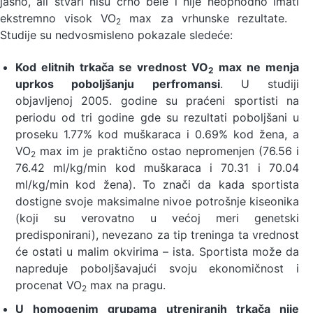
jasno, ali stvari nisu crno bele i nije neophodno imati
ekstremno visok VO
max za vrhunske rezultate.
2
Studije su nedvosmisleno pokazale sledeće:
Kod elitnih trkača se vrednost VO
max ne menja
2
uprkos poboljšanju perfromansi
. U studiji
objavljenoj 2005. godine su praćeni sportisti na
periodu od tri godine gde su rezultati poboljšani u
proseku 1.77% kod muškaraca i 0.69% kod žena, a
VO
max im je praktično ostao nepromenjen (76.56 i
2
76.42 ml/kg/min kod muškaraca i 70.31 i 70.04
ml/kg/min kod žena). To znači da kada sportista
dostigne svoje maksimalne nivoe potrošnje kiseonika
(koji su verovatno u većoj meri genetski
predisponirani), nevezano za tip treninga ta vrednost
će ostati u malim okvirima – ista. Sportista može da
napreduje poboljšavajući svoju ekonomičnost i
procenat VO
max na pragu.
2
U homogenim grupama utreniranih trkača nije