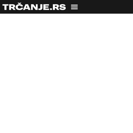
NAUKA: Šta se krije
iza uspeha Eliuda
Kipčogea i istrčanog
maratona ispod 2
sata??? [DUGAčAK
TEKST]
24.10.2019
Ognjen Stojanović
33 min čitanja