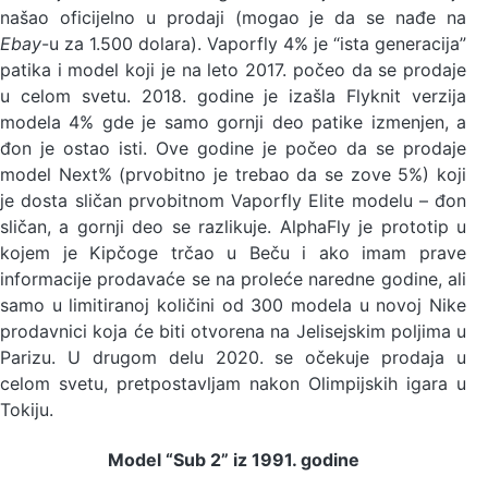
našao oficijelno u prodaji (mogao je da se nađe na
Ebay
-u za 1.500 dolara). Vaporfly 4% je “ista generacija”
patika i model koji je na leto 2017. počeo da se prodaje
u celom svetu. 2018. godine je izašla Flyknit verzija
modela 4% gde je samo gornji deo patike izmenjen, a
đon je ostao isti.
Ove godine je počeo da se prodaje
model Next% (prvobitno je trebao da se zove 5%) koji
je dosta sličan prvobitnom Vaporfly Elite modelu – đon
sličan, a gornji deo se razlikuje. AlphaFly je prototip u
kojem je Kipčoge trčao u Beču i ako imam prave
informacije prodavaće se na proleće naredne godine, ali
samo u limitiranoj količini od 300 modela u novoj Nike
prodavnici koja će biti otvorena na Jelisejskim poljima u
Parizu. U drugom delu 2020. se očekuje prodaja u
celom svetu, pretpostavljam nakon Olimpijskih igara u
Tokiju.
Model “Sub 2” iz 1991. godine