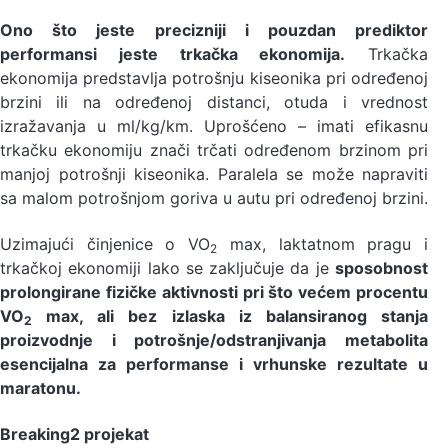
Ono što jeste precizniji i pouzdan prediktor
performansi jeste trkačka ekonomija.
Trkačka
ekonomija predstavlja potrošnju kiseonika pri određenoj
brzini ili na određenoj distanci, otuda i vrednost
izražavanja u ml/kg/km. Uprošćeno – imati efikasnu
trkačku ekonomiju znači trčati određenom brzinom pri
manjoj potrošnji kiseonika. Paralela se može napraviti
sa malom potrošnjom goriva u autu pri određenoj brzini.
Uzimajući činjenice o VO
max, laktatnom pragu i
2
trkačkoj ekonomiji lako se zaključuje da je
sposobnost
prolongirane fizičke aktivnosti pri što većem procentu
VO
max, ali bez izlaska iz balansiranog stanja
2
proizvodnje i potrošnje/odstranjivanja metabolita
esencijalna za performanse i vrhunske rezultate u
maratonu.
Breaking2 projekat