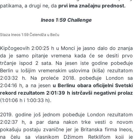
patikama, a drugi ne, da
prvi ima značajnu prednost.
Ineos 1:59 Challenge
Staza Ineos 1:59 Čelendža u Beču
Kipčogeovih 2:00:25 h u Monci je jasno dalo do znanja
da je samo pitanje vremena kada će se desiti prvo
trčanje ispod 2 sata. Na jesen iste godine pobeđuje
Berlin u lošijim vremenskim uslovima (kiša) rezultatom
2:03:32 h. Na proleće 2018. pobeđuje London sa
2:04:16 h, a na jesen
u Berlinu obara oficijelni Svetski
rekord rezultatom 2:01:39 h istrčavši negativni prolaz
(1:01:06 h i 1:00:33 h).
2019. godine još jednom pobeđuje London rezultatom
2:02:37 h, a par dana nakon trke vesti o novom
pokašuju postaju zvanične jer je Britanska firma Ineos,
na čelu sa vlasnikom Džimom Retklifom koji je