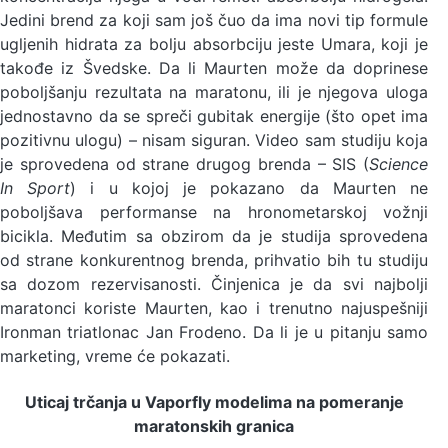
Jedini brend za koji sam još čuo da ima novi tip formule
ugljenih hidrata za bolju absorbciju jeste Umara, koji je
takođe iz Švedske. Da li Maurten može da doprinese
poboljšanju rezultata na maratonu, ili je njegova uloga
jednostavno da se spreči gubitak energije (što opet ima
pozitivnu ulogu) – nisam siguran. Video sam studiju koja
je sprovedena od strane drugog brenda – SIS (
Science
In Sport
) i u kojoj je pokazano da Maurten ne
poboljšava performanse na hronometarskoj vožnji
bicikla. Međutim sa obzirom da je studija sprovedena
od strane konkurentnog brenda, prihvatio bih tu studiju
sa dozom rezervisanosti. Činjenica je da svi najbolji
maratonci koriste Maurten, kao i trenutno najuspešniji
Ironman triatlonac Jan Frodeno. Da li je u pitanju samo
marketing, vreme će pokazati.
Uticaj trčanja u Vaporfly modelima na pomeranje
maratonskih granica