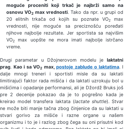
moguće proceniti koji trkač je najbrži samo na
osnovu VO
max vrednosti
. Tako da npr. u grupi od
2
20 elitnih trkača od kojih su poznate VO
max
2
vrednosti, nije moguće sa preciznošću poređati
njihove najbolje rezultate. Jer sportista sa najvišim
VO
max uopšte ne mora imati najbolje istrčano
2
vreme.
Drugi parametar u Džojnerovom modelu je
laktatni
prag
.
Kao i sa VO
max,
postoje zablude o laktatima
. I
2
dalje mnogi treneri i sportisti misle da su laktati
limitirajući faktor rada mišića i da laktati uzrokuju bol u
mišićima i opadanje performansi, ali je Džordž Bruks još
pre 2 decenije pokazao da je to pogrešno kada je
kreirao model transfera laktata (
lactate shuttle
). Stvar
ne može biti manje tačna zbog činjenice da su laktati u
stvari gorivo za mišiće i razne organe u našem
organizmu i to je i razlog zbog čega su oni prisutni kod
svih ljudi i kada odmaramo. Bez laktata ne bi imali ni