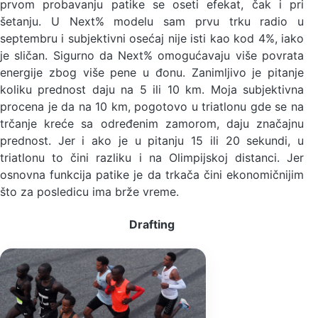
prvom probavanju patike se oseti efekat, čak i pri
šetanju. U Next% modelu sam prvu trku radio u
septembru i subjektivni osećaj nije isti kao kod 4%, iako
je sličan. Sigurno da Next% omogućavaju više povrata
energije zbog više pene u đonu. Zanimljivo je pitanje
koliku prednost daju na 5 ili 10 km. Moja subjektivna
procena je da na 10 km, pogotovo u triatlonu gde se na
trčanje kreće sa određenim zamorom, daju značajnu
prednost. Jer i ako je u pitanju 15 ili 20 sekundi, u
triatlonu to čini razliku i na Olimpijskoj distanci. Jer
osnovna funkcija patike je da trkača čini ekonomičnijim
što za posledicu ima brže vreme.
Drafting