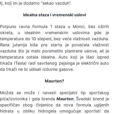
tj. koji im je dodatno “sekao vazduh”.
Idealna staza i vremenski uslovi
Potpuno ravna Formula 1 staza u Monci, bez oštrih
okreta, u idealnim vremenskim uslovima gde je
temperatura do 10 stepeni, bez veće vlažnosti vazduha.
Rana jutarnja kiša pre starta je povećala vlažnost
vazduha što je malo poremetilo planirane uslove, ali je
temperatura ostala idealna. Auto koji je išao ispred
trkača (Tesla) radi savršenog pejsinga je električni auto
da trkači ne bi udisali izduvne gasove.
Maurten?
Možda se može i navesti specijalni tip sportskog
pića/izotonika i gela brenda
Maurten
. Švedski brend je
specifičan zbog činjenice da nova formula ugljenih
hidrata u obliku hidrogela omogućuje sportisti da