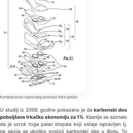
Kompleksnost najnovijeg prototipa Nike patika
U studiji iz 2006. godine pokazano je da
karbonski deo
poboljšava trkačku ekonomiju za 1%
. Kasnije se saznalo
da je uzrok toga palac stopala koji ostaje ispravljen tj.
ne savija se ukoliko postoji karbonski deo u đonu. To