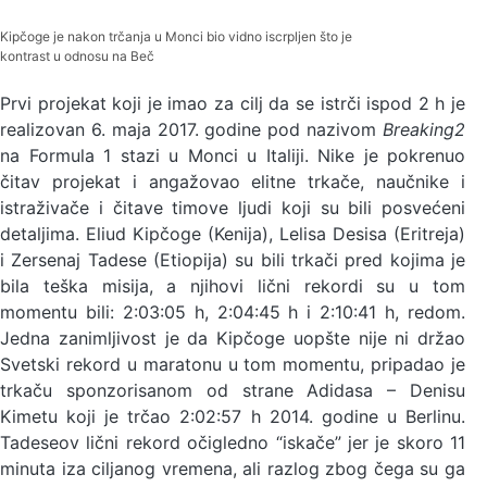
Kipčoge je nakon trčanja u Monci bio vidno iscrpljen što je
kontrast u odnosu na Beč
Prvi projekat koji je imao za cilj da se istrči ispod 2 h je
realizovan 6. maja 2017. godine pod nazivom
Breaking2
na Formula 1 stazi u Monci u Italiji. Nike je pokrenuo
čitav projekat i angažovao elitne trkače, naučnike i
istraživače i čitave timove ljudi koji su bili posvećeni
detaljima. Eliud Kipčoge (Kenija), Lelisa Desisa (Eritreja)
i Zersenaj Tadese (Etiopija) su bili trkači pred kojima je
bila teška misija, a njihovi lični rekordi su u tom
momentu bili: 2:03:05 h, 2:04:45 h i 2:10:41 h, redom.
Jedna zanimljivost je da Kipčoge uopšte nije ni držao
Svetski rekord u maratonu u tom momentu, pripadao je
trkaču sponzorisanom od strane Adidasa – Denisu
Kimetu koji je trčao 2:02:57 h 2014. godine u Berlinu.
Tadeseov lični rekord očigledno “iskače” jer je skoro 11
minuta iza ciljanog vremena, ali razlog zbog čega su ga