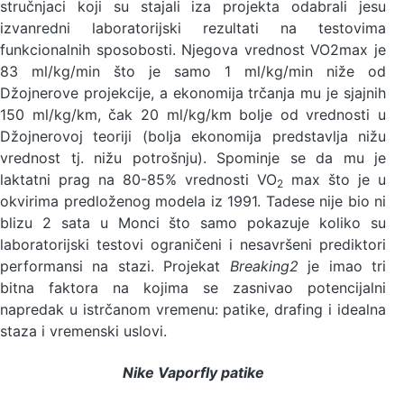
stručnjaci koji su stajali iza projekta odabrali jesu
izvanredni laboratorijski rezultati na testovima
funkcionalnih sposobosti. Njegova vrednost VO2max je
83 ml/kg/min što je samo 1 ml/kg/min niže od
Džojnerove projekcije, a ekonomija trčanja mu je sjajnih
150 ml/kg/km, čak 20 ml/kg/km bolje od vrednosti u
Džojnerovoj teoriji (bolja ekonomija predstavlja nižu
vrednost tj. nižu potrošnju). Spominje se da mu je
laktatni prag na 80-85% vrednosti VO
max što je u
2
okvirima predloženog modela iz 1991. Tadese nije bio ni
blizu 2 sata u Monci što samo pokazuje koliko su
laboratorijski testovi ograničeni i nesavršeni prediktori
performansi na stazi. Projekat
Breaking2
je imao tri
bitna faktora na kojima se zasnivao potencijalni
napredak u istrčanom vremenu: patike, drafing i idealna
staza i vremenski uslovi.
Nike Vaporfly patike