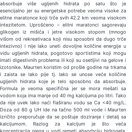
absorbuje više ugljenih hidrata po satu što je
esencijalno jer su energetske potrebe veoma visoke za
elitne maratonce koji trče svih 42.2 km veoma visokom
intezitetom. Uprošćeno – elitni maratonci sagorevaju
glikogen iz mišića i jetre visokom stopom (mnogo
višom od rekreativaca koji nisu sposobni da dugo trče
intezivno) i nije lako uneti dovoljne količine energije u
vidu ugljenih hidrata, pogotovo sportistima koji mogu
imati digestivnih problema ili koji su osetljivi na gelove i
izotonike. Maurten koristim od prošle godine na trkama
i zaista se lako pije tj. lako se unose veće količine
ugljenih hidrata koje je telo sposobno da absorbuje.
Formula je veoma specifična jer se mora mešati sa
vodom koja ima manje od 40 mg kalcijuma po litri. Tako
da nije uvek lako naći flaširanu vodu sa Ca <40 mg/L.
Doza od 80 g UH ide na tačno 500 ml vode i Maurten
izričito preporučuje da se poštuje doziranje i detalj sa
kalcijumom. Razlog za kalcijum je što veća
koncentracija njega u vodi remeti absorbciju hidrogela.