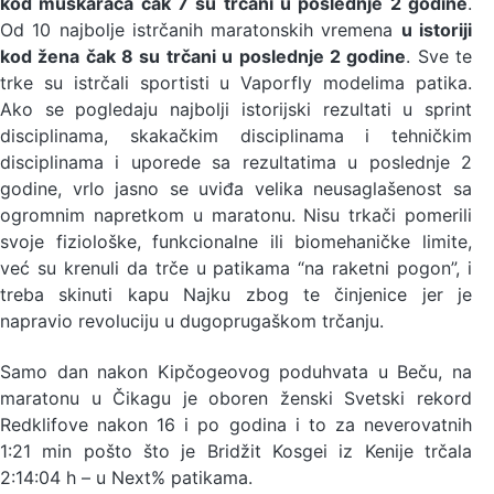
kod muškaraca čak 7 su trčani u poslednje 2 godine
.
Od 10 najbolje istrčanih maratonskih vremena
u istoriji
kod žena čak 8 su trčani u poslednje 2 godine
. Sve te
trke su istrčali sportisti u Vaporfly modelima patika.
Ako se pogledaju najbolji istorijski rezultati u sprint
disciplinama, skakačkim disciplinama i tehničkim
disciplinama i uporede sa rezultatima u poslednje 2
godine, vrlo jasno se uviđa velika neusaglašenost sa
ogromnim napretkom u maratonu. Nisu trkači pomerili
svoje fiziološke, funkcionalne ili biomehaničke limite,
već su krenuli da trče u patikama “na raketni pogon”, i
treba skinuti kapu Najku zbog te činjenice jer je
napravio revoluciju u dugoprugaškom trčanju.
Samo dan nakon Kipčogeovog poduhvata u Beču, na
maratonu u Čikagu je oboren ženski Svetski rekord
Redklifove nakon 16 i po godina i to za neverovatnih
1:21 min pošto što je Bridžit Kosgei iz Kenije trčala
2:14:04 h – u Next% patikama.