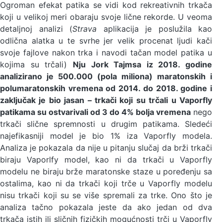
Ogroman efekat patika se vidi kod rekreativnih trkača
koji u velikoj meri obaraju svoje lične rekorde. U veoma
detaljnoj analizi (
Strava
aplikacija je poslužila kao
odlična alatka u te svrhe jer velik procenat ljudi kači
svoje fajlove nakon trka i navodi tačan model patika u
kojima su trčali)
Nju Jork Tajmsa iz 2018. godine
analizirano je 500.000 (pola miliona) maratonskih i
polumaratonskih vremena od 2014. do 2018. godine i
zaključak je bio jasan – trkači koji su trčali u Vaporfly
patikama su ostvarivali od 3 do 4% bolja vremena
nego
trkači slične spremnosti u drugim patikama. Sledeći
najefikasniji model je bio 1% iza Vaporfly modela.
Analiza je pokazala da nije u pitanju slučaj da brži trkači
biraju Vaporlfy model, kao ni da trkači u Vaporfly
modelu ne biraju brže maratonske staze u poređenju sa
ostalima, kao ni da trkači koji trče u Vaporfly modelu
nisu trkači koji su se više spremali za trke. Ono što je
analiza tačno pokazala jeste da ako jedan od dva
trkača istih ili sličnih fizičkih mogućnosti trči u Vaporfly