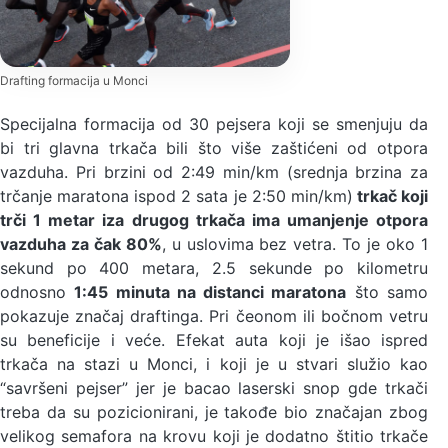
Drafting formacija u Monci
Specijalna formacija od 30 pejsera koji se smenjuju da
bi tri glavna trkača bili što više zaštićeni od otpora
vazduha. Pri brzini od 2:49 min/km (srednja brzina za
trčanje maratona ispod 2 sata je 2:50 min/km)
trkač koji
trči 1 metar iza drugog trkača ima umanjenje otpora
vazduha za čak 80%
, u uslovima bez vetra. To je oko 1
sekund po 400 metara, 2.5 sekunde po kilometru
odnosno
1:45 minuta na distanci maratona
što samo
pokazuje značaj draftinga. Pri čeonom ili bočnom vetru
su beneficije i veće. Efekat auta koji je išao ispred
trkača na stazi u Monci, i koji je u stvari služio kao
“savršeni pejser” jer je bacao laserski snop gde trkači
treba da su pozicionirani, je takođe bio značajan zbog
velikog semafora na krovu koji je dodatno štitio trkače