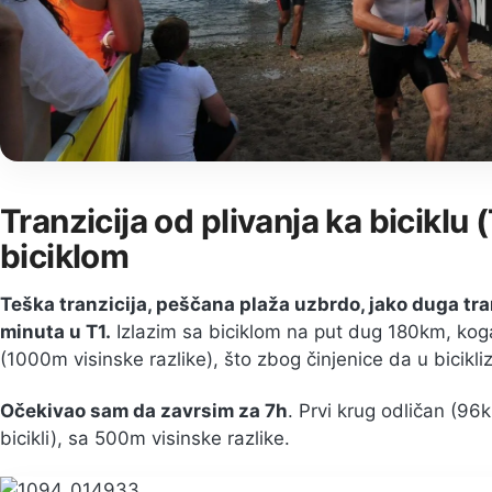
Tranzicija od plivanja ka biciklu
biciklom
Teška tranzicija, peščana plaža uzbrdo, jako duga tra
minuta u T1.
Izlazim sa biciklom na put dug 180km, kog
(1000m visinske razlike), što zbog činjenice da u bicik
Očekivao sam da zavrsim za 7h
. Prvi krug odličan (9
bicikli), sa 500m visinske razlike.