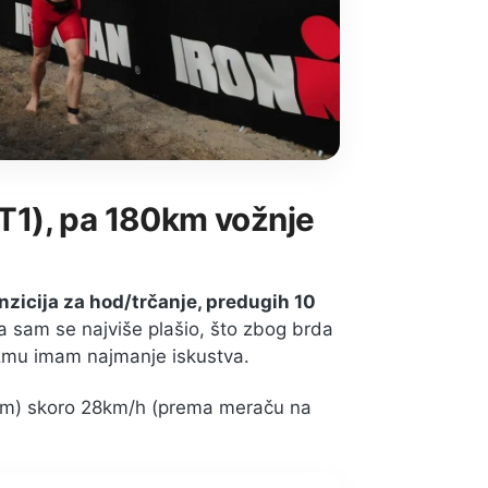
 (T1), pa 180km vožnje
nzicija za hod/trčanje, predugih 10
a sam se najviše plašio, što zbog brda
lizmu imam najmanje iskustva.
6km) skoro 28km/h (prema meraču na