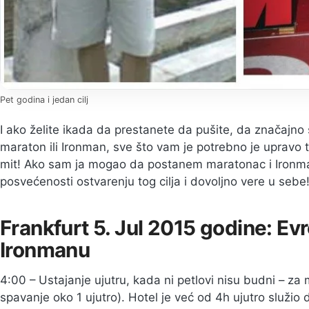
Pet godina i jedan cilj
I ako želite ikada da prestanete da pušite, da značajno 
maraton ili Ironman, sve što vam je potrebno je upravo 
mit! Ako sam ja mogao da postanem maratonac i Ironma
posvećenosti ostvarenju tog cilja i dovoljno vere u sebe
Frankfurt 5. Jul 2015 godine: E
Ironmanu
4:00 – Ustajanje ujutru, kada ni petlovi nisu budni – z
spavanje oko 1 ujutro). Hotel je već od 4h ujutro služio