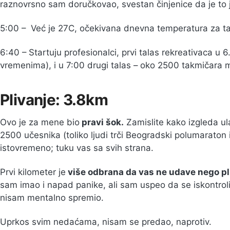
raznovrsno sam doručkovao, svestan činjenice da je to j
5:00 – Već je 27C, očekivana dnevna temperatura za ta
6:40 – Startuju profesionalci, prvi talas rekreativaca u 6
vremenima), i u 7:00 drugi talas – oko 2500 takmičara 
Plivanje: 3.8km
Ovo je za mene bio
pravi šok.
Zamislite kako izgleda ul
2500 učesnika (toliko ljudi trči Beogradski polumaraton 
istovremeno; tuku vas sa svih strana.
Prvi kilometer je
više odbrana da vas ne udave nego pl
sam imao i napad panike, ali sam uspeo da se iskontrol
nisam mentalno spremio.
Uprkos svim nedaćama, nisam se predao, naprotiv.