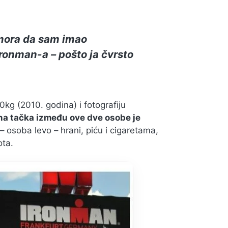
ora da sam imao
Ironman-a – pošto ja čvrsto
kg (2010. godina) i fotografiju
na tačka između ove dve osobe je
– osoba levo – hrani, piću i cigaretama,
ota.