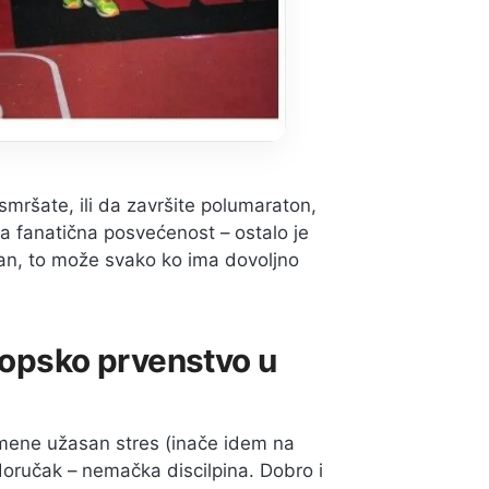
smršate, ili da završite polumaraton,
ta fanatična posvećenost – ostalo je
n, to može svako ko ima dovoljno
!
vropsko prvenstvo u
a mene užasan stres (inače idem na
 doručak – nemačka discilpina. Dobro i