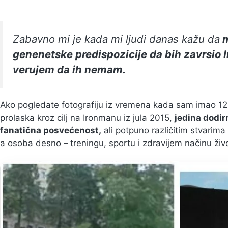
Zabavno mi je kada mi ljudi danas kažu da
m
genenetske predispozicije da bih zavrsio 
verujem da ih nemam.
Ako pogledate fotografiju iz vremena kada sam imao 120
prolaska kroz cilj na Ironmanu iz jula 2015,
jedina dodir
fanatična posvećenost,
ali potpuno različitim stvarima 
a osoba desno – treningu, sportu i zdravijem načinu živ