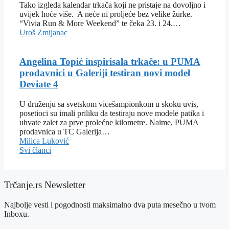
Tako izgleda kalendar trkača koji ne pristaje na dovoljno i
uvijek hoće više. A neće ni proljeće bez velike žurke.
“Vivia Run & More Weekend” te čeka 23. i 24.…
Uroš Zmijanac
Angelina Topić inspirisala trkače: u PUMA
prodavnici u Galeriji testiran novi model
Deviate 4
U druženju sa svetskom vicešampionkom u skoku uvis,
posetioci su imali priliku da testiraju nove modele patika i
uhvate zalet za prve prolećne kilometre. Naime, PUMA
prodavnica u TC Galerija…
Milica Luković
Svi članci
Trčanje.rs Newsletter
Najbolje vesti i pogodnosti maksimalno dva puta mesečno u tvom
Inboxu.