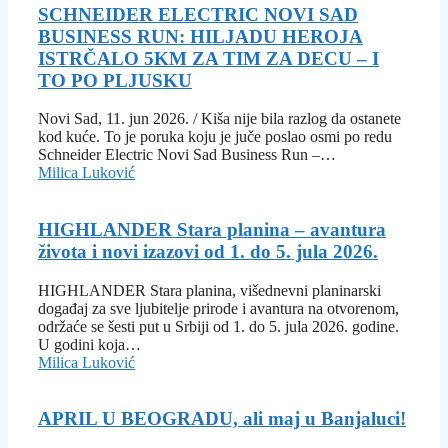
SCHNEIDER ELECTRIC NOVI SAD
BUSINESS RUN: HILJADU HEROJA
ISTRČALO 5KM ZA TIM ZA DECU – I
TO PO PLJUSKU
Novi Sad, 11. jun 2026. / Kiša nije bila razlog da ostanete
kod kuće. To je poruka koju je juče poslao osmi po redu
Schneider Electric Novi Sad Business Run –…
Milica Luković
HIGHLANDER Stara planina – avantura
života i novi izazovi od 1. do 5. jula 2026.
HIGHLANDER Stara planina, višednevni planinarski
događaj za sve ljubitelje prirode i avantura na otvorenom,
održaće se šesti put u Srbiji od 1. do 5. jula 2026. godine.
U godini koja…
Milica Luković
APRIL U BEOGRADU, ali maj u Banjaluci!