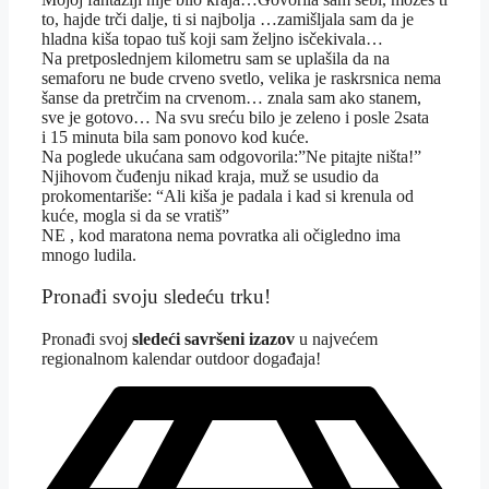
to, hajde trči dalje, ti si najbolja …zamišljala sam da je
hladna kiša topao tuš koji sam željno isčekivala…
Na pretposlednjem kilometru sam se uplašila da na
semaforu ne bude crveno svetlo, velika je raskrsnica nema
šanse da pretrčim na crvenom… znala sam ako stanem,
sve je gotovo… Na svu sreću bilo je zeleno i posle 2sata
i 15 minuta bila sam ponovo kod kuće.
Na poglede ukućana sam odgovorila:”Ne pitajte ništa!”
Njihovom čuđenju nikad kraja, muž se usudio da
prokomentariše: “Ali kiša je padala i kad si krenula od
kuće, mogla si da se vratiš”
NE , kod maratona nema povratka ali očigledno ima
mnogo ludila.
Pronađi svoju sledeću trku!
Pron
ađi svoj
sledeći savršeni izazov
u najvećem
regionalnom kalendar outdoor događaja!