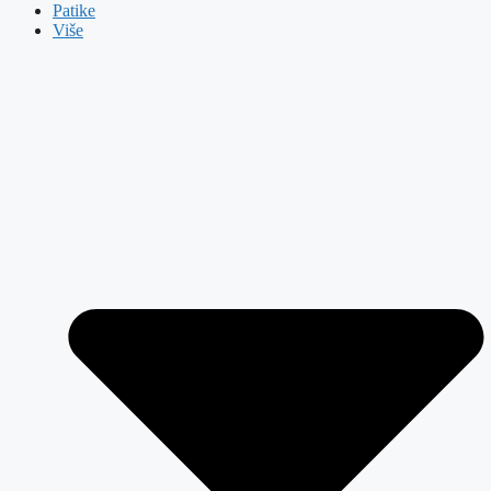
Patike
Više