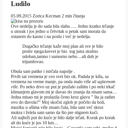
Ludilo
05.09.2015
Zorica Kecman
2 min čitanja
Ove nedelja je do sada bila slaba …. Jedno kratko trčanje
u utorak i jos jedno u četvrtak u petak sam morala da
ostanem do kasno i na poslu i već je nedelja.
Dugačko trčanje kaže moj plan ali sve je bilo
protiv njega:krevet je bio tog jutra strašno
udoban,tamno i sumorno nebo…ali duh je
trijumfovao.
Obula sam patike i istrčala napolje .
Prvih sat vremena je ceo svet bio ok. Padala je kiša, sa
vremena na vreme manje, pa onda malo više a
li uglavnom
više
. Po neko drvo uz put je pružalo zaštitu i po neki trkač
klimanjem glavom mi je davao do znanja da nisam sama…
Jedna misao mi je prolazila često kroz glavu ” šta ja radim
ovo do đavola?” Moj skočni zglob je počelo da boli,
muziku u ušima više nisam čula, bila sam već skroz
mokra i želela sam samo da što pre stignem kući.
Ali najbrži put do kuće je bilo dalje trčati. Korak po korak
ali do kuće je jos 10 km…
Mojoj fantaziji nije bilo kraja…Govorila sam sebi, možes ti