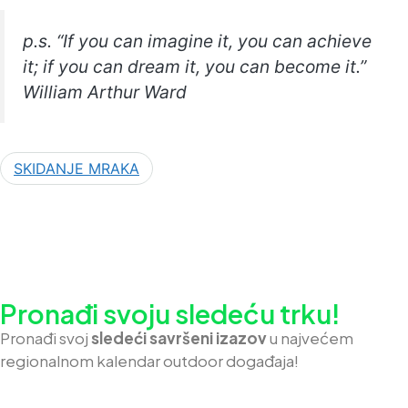
p.s. “If you can imagine it, you can achieve
it; if you can dream it, you can become it.”
William Arthur Ward
SKIDANJE MRAKA
Pronađi svoju sledeću trku!
Pron
ađi svoj
sledeći savršeni izazov
u najvećem
regionalnom kalendar outdoor događaja!