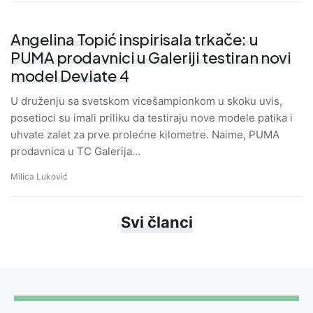
Angelina Topić inspirisala trkače: u
PUMA prodavnici u Galeriji testiran novi
model Deviate 4
U druženju sa svetskom vicešampionkom u skoku uvis,
posetioci su imali priliku da testiraju nove modele patika i
uhvate zalet za prve prolećne kilometre. Naime, PUMA
prodavnica u TC Galerija…
Milica Luković
Svi članci