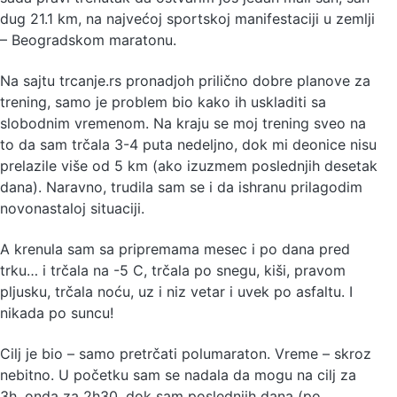
dug 21.1 km, na najvećoj sportskoj manifestaciji u zemlji
– Beogradskom maratonu.
Na sajtu trcanje.rs pronadjoh prilično dobre planove za
trening, samo je problem bio kako ih uskladiti sa
slobodnim vremenom. Na kraju se moj trening sveo na
to da sam trčala 3-4 puta nedeljno, dok mi deonice nisu
prelazile više od 5 km (ako izuzmem poslednjih desetak
dana). Naravno, trudila sam se i da ishranu prilagodim
novonastaloj situaciji.
A krenula sam sa pripremama mesec i po dana pred
trku… i trčala na -5 C, trčala po snegu, kiši, pravom
pljusku, trčala noću, uz i niz vetar i uvek po asfaltu. I
nikada po suncu!
Cilj je bio – samo pretrčati polumaraton. Vreme – skroz
nebitno. U početku sam se nadala da mogu na cilj za
3h, onda za 2h30, dok sam poslednjih dana (po