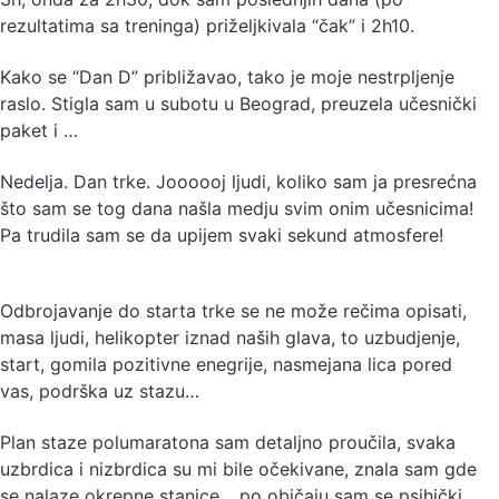
rezultatima sa treninga) priželjkivala “čak” i 2h10.
Kako se “Dan D” približavao, tako je moje nestrpljenje
raslo. Stigla sam u subotu u Beograd, preuzela učesnički
paket i …
Nedelja. Dan trke. Joooooj ljudi, koliko sam ja presrećna
što sam se tog dana našla medju svim onim učesnicima!
Pa trudila sam se da upijem svaki sekund atmosfere!
Odbrojavanje do starta trke se ne može rečima opisati,
masa ljudi, helikopter iznad naših glava, to uzbudjenje,
start, gomila pozitivne enegrije, nasmejana lica pored
vas, podrška uz stazu…
Plan staze polumaratona sam detaljno proučila, svaka
uzbrdica i nizbrdica su mi bile očekivane, znala sam gde
se nalaze okrepne stanice… po običaju sam se psihički