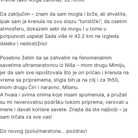
Da zaključim – znam da sam mogla i brže, ali shvatite,
ipak sam ja krenula na ovu stazu “turistički”, da osetim
atmosferu, dokazem sebi da mogu i u tome u
potpunosti uspela! Sada više ni 42.2 km ne izgleda
daleko i nedostižno!
Posebno želim da se zahvalim na fenomenalnim
savetima ultramaratoncu iz Niša – mom drugu Mimiju,
jer da sam sve ispoštovala što je on pričao i krenula na
vreme sa pripremama, stigla bih ja na cilj i za 1h50,
mom drugu Ćiri i naravno, Milanu.
A hvala i svima onima koje nisam spomenula, a pružali
su mi neverovatnu podršku tokom priprema, verovali u
mene i davali korisne savete. Znajte da ste najbolji – ja
sam trčala za sve vas!
Do novog (polu)maratona… pozdrav!