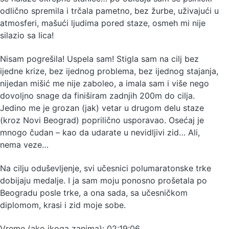
odlično spremila i trčala pametno, bez žurbe, uživajući u
atmosferi, mašući ljudima pored staze, osmeh mi nije
silazio sa lica!
Nisam pogrešila! Uspela sam! Stigla sam na cilj bez
ijedne krize, bez ijednog problema, bez ijednog stajanja,
nijedan mišić me nije zaboleo, a imala sam i više nego
dovoljno snage da finiširam zadnjih 200m do cilja.
Jedino me je grozan (jak) vetar u drugom delu staze
(kroz Novi Beograd) poprilično usporavao. Osećaj je
mnogo čudan – kao da udarate u nevidljivi zid… Ali,
nema veze…
Na cilju oduševljenje, svi učesnici polumaratonske trke
dobijaju medalje. I ja sam moju ponosno prošetala po
Beogradu posle trke, a ona sada, sa učesničkom
diplomom, krasi i zid moje sobe.
Vreme (ako ikoga zanima): 02:19:06