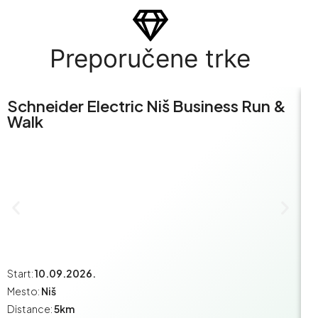
Preporučene trke
Schneider Electric Niš Business Run &
S
Walk
R
Start:
10.09.2026.
St
Mesto:
Niš
M
Distance:
5km
Di