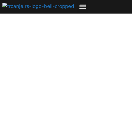
I bi… moj prvi
polumaraton!
13.05.2010
Mirjana Perić
5 min čitanja