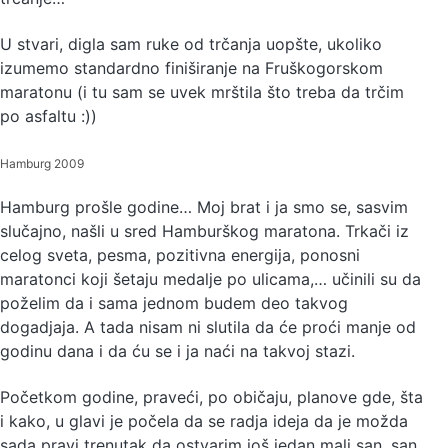
U stvari, digla sam ruke od trčanja uopšte, ukoliko
izumemo standardno finiširanje na Fruškogorskom
maratonu (i tu sam se uvek mrštila što treba da trčim
po asfaltu :))
Hamburg 2009
Hamburg prošle godine… Moj brat i ja smo se, sasvim
slučajno, našli u sred Hamburškog maratona. Trkači iz
celog sveta, pesma, pozitivna energija, ponosni
maratonci koji šetaju medalje po ulicama,… učinili su da
poželim da i sama jednom budem deo takvog
dogadjaja. A tada nisam ni slutila da će proći manje od
godinu dana i da ću se i ja naći na takvoj stazi.
Početkom godine, praveći, po običaju, planove gde, šta
i kako, u glavi je počela da se radja ideja da je možda
sada pravi trenutak da ostvarim još jedan mali san, san