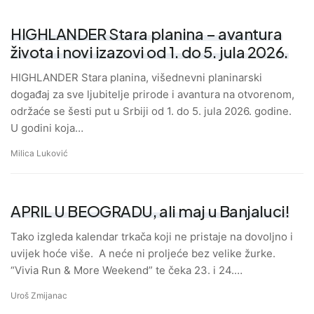
HIGHLANDER Stara planina – avantura
života i novi izazovi od 1. do 5. jula 2026.
HIGHLANDER Stara planina, višednevni planinarski
događaj za sve ljubitelje prirode i avantura na otvorenom,
održaće se šesti put u Srbiji od 1. do 5. jula 2026. godine.
U godini koja…
Milica Luković
APRIL U BEOGRADU, ali maj u Banjaluci!
Tako izgleda kalendar trkača koji ne pristaje na dovoljno i
uvijek hoće više. A neće ni proljeće bez velike žurke.
“Vivia Run & More Weekend” te čeka 23. i 24.…
Uroš Zmijanac