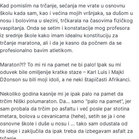
Kad pomislim na trčanje, sećanja me vrate u osnovnu
školu kada sam, kao i većina mojih vršnjaka, sa dušom u
nosu i bolovima u slezini, trčkarala na časovima fizičkog
vaspitanja. Onda se setim i konstatacije mog profesora
iz srednje škole kako imam idealnu konstituciju za
trčanje maratona, ali i da je kasno da počnem da se
profesionalno bavim atletikom.
Maraton?!? To mi ni na pamet ne bi palo! Ipak su mi
oduvek bile omiljenije kratke staze – Karl Luis i Majkl
Džonson su bili moji idoli, a ne neki štapičasti Afrikanci.
Nekoliko godina kasnije mi je ipak palo na pamet da
trčim Niški polumaraton. Da… samo “palo na pamet”, jer
sam probala da trčim po asfaltu i već posle par stotina
metara, bolova u cevanicama (hehe), setih se ja i one
osnovne škole i duše u nosu i … tako sam odustala od
te ideje i zaključila da ipak treba da izbegavam asfalt za
trčanje…