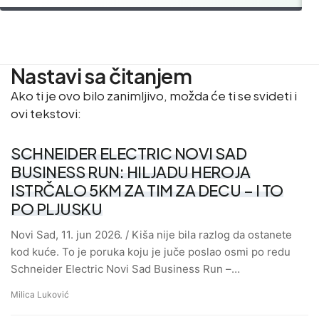
Nastavi sa čitanjem
Ako ti je ovo bilo zanimljivo, možda će ti se svideti i
ovi tekstovi:
SCHNEIDER ELECTRIC NOVI SAD
BUSINESS RUN: HILJADU HEROJA
ISTRČALO 5KM ZA TIM ZA DECU – I TO
PO PLJUSKU
Novi Sad, 11. jun 2026. / Kiša nije bila razlog da ostanete
kod kuće. To je poruka koju je juče poslao osmi po redu
Schneider Electric Novi Sad Business Run –…
Milica Luković