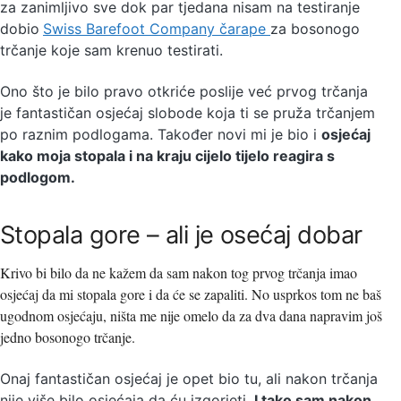
za zanimljivo sve dok par tjedana nisam na testiranje
dobio
Swiss Barefoot Company čarape
za bosonogo
trčanje koje sam krenuo testirati.
Ono što je bilo pravo otkriće poslije već prvog trčanja
je fantastičan osjećaj slobode koja ti se pruža trčanjem
po raznim podlogama. Također novi mi je bio i
osjećaj
kako moja stopala i na kraju cijelo tijelo reagira s
podlogom.
Stopala gore – ali je osećaj dobar
Krivo bi bilo da ne kažem da sam nakon tog prvog trčanja imao
osjećaj da mi stopala gore i da će se zapaliti. No usprkos tom ne baš
ugodnom osjećaju, ništa me nije omelo da za dva dana napravim još
jedno bosonogo trčanje.
Onaj fantastičan osjećaj je opet bio tu, ali nakon trčanja
nije više bilo osjećaja da ću izgorjeti.
I tako sam nakon