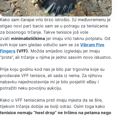
Kako sam čarape vrlo brzo istrošio. (U međuvremenu je
stigao novi par) bacio sam se u potragu za tenisicama
za bosonogo trčanje. Takve tenisice još vole
zvati
minimalističkima
jer imaju vrlo taknu potplatu. Od
svih koje sam gledao odlučio sam se za
Vibram Five
Fingers
(VFF).
Možda smiješno izgledaju jer imaju
“prste”, ali trčanje u njima je jedno sasvim novo iskustvo.
Prije koju godinu kod nas je bilo par trgovina koje su
prodavale VFF tenisice, ali sada iz nema. Za njihovu
nabavku najednostavnije mi je bilo posjetiti eBay i
potražiti neku povoljnu aukciju.
Kako u VFF tenisicama prsti imaju mjesta da se šire,
tijekom trčanja dobije se bolji odraz. Osim toga kako
tenisice nemaju “heel drop” ne trčimo na petama nego