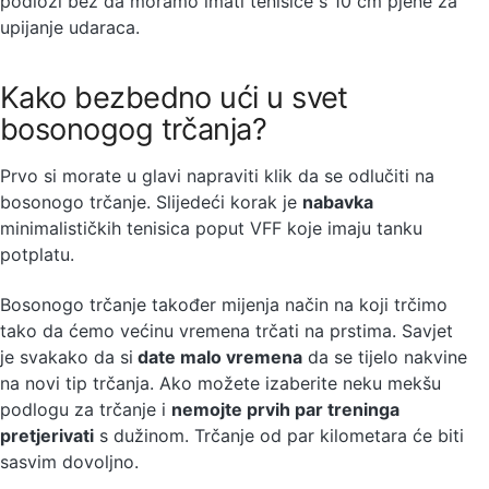
podlozi bez da moramo imati tenisice s 10 cm pjene za
upijanje udaraca.
Kako bezbedno ući u svet
bosonogog trčanja?
Prvo si morate u glavi napraviti klik da se odlučiti na
bosonogo trčanje. Slijedeći korak je
nabavka
minimalističkih tenisica poput VFF koje imaju tanku
potplatu.
Bosonogo trčanje također mijenja način na koji trčimo
tako da ćemo većinu vremena trčati na prstima. Savjet
je svakako da si
date malo vremena
da se tijelo nakvine
na novi tip trčanja. Ako možete izaberite neku mekšu
podlogu za trčanje i
nemojte prvih par treninga
pretjerivati
s dužinom. Trčanje od par kilometara će biti
sasvim dovoljno.