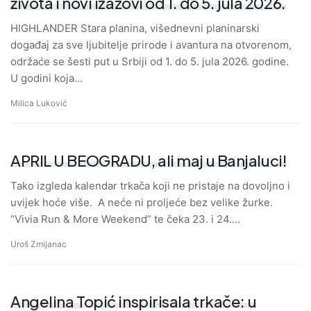
života i novi izazovi od 1. do 5. jula 2026.
HIGHLANDER Stara planina, višednevni planinarski
događaj za sve ljubitelje prirode i avantura na otvorenom,
održaće se šesti put u Srbiji od 1. do 5. jula 2026. godine.
U godini koja…
Milica Luković
APRIL U BEOGRADU, ali maj u Banjaluci!
Tako izgleda kalendar trkača koji ne pristaje na dovoljno i
uvijek hoće više. A neće ni proljeće bez velike žurke.
“Vivia Run & More Weekend” te čeka 23. i 24.…
Uroš Zmijanac
Angelina Topić inspirisala trkače: u