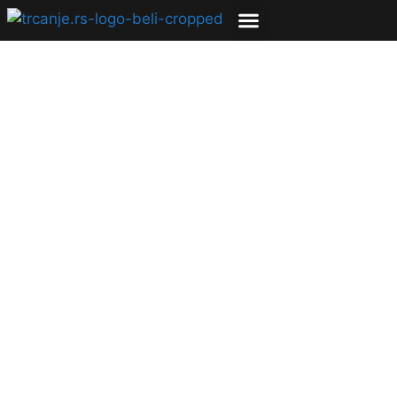
Bosonogo trčanje –
zašto sam izuo
patike i ne vraćam se
u njih?
02.11.2016
Matt Marenic
4 min čitanja