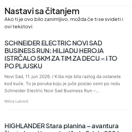
Nastavi sa čitanjem
Ako ti je ovo bilo zanimljivo, možda će ti se svideti i
ovi tekstovi:
SCHNEIDER ELECTRIC NOVI SAD
BUSINESS RUN: HILJADU HEROJA
ISTRČALO 5KM ZA TIM ZA DECU – I TO
PO PLJUSKU
Novi Sad, 11. jun 2026. / Kiša nije bila razlog da ostanete
kod kuće. To je poruka koju je juče poslao osmi po redu
Schneider Electric Novi Sad Business Run –…
Milica Luković
HIGHLANDER Stara planina – avantura