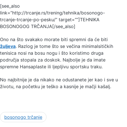
[see_also
link=”http://trcanje.rs/trening/tehnika/bosonogo-
trcanje-trcanje-po-pesku/” target=””]TEHNIKA
BOSONOGOG TRČANJA[/see_also]
Ono na što svakako morate biti spremni da će biti
žuljeva
. Razlog je tome što se večina minimalsitičkih
tenisica nosi na bosu nogu i što koristimo druga
područja stopala za doskok. Najbolje je da imate
spremne Hansaplaste ili ljepljivu sportsku traku.
No najbitnije je da nikako ne odustanete jer kao i sve u
životu, na početku je teško a kasnije je mačji kašalj.
bosonogo trčanje