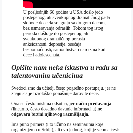
U posljednjih 60 godina u USA došlo jedo
postepenog, ali sveukupnog dramatičnog pada
slobode dece da se igraju sa drugom decom,
bez usmeravanja odraslih. Tokom tog istog
perioda došlo je do postepenog, ali
sveukupnog dramatičnog porasta
anksioznosti, depresije, osećaja
bespomoćnosti, samoubistva i narcizma kod
dece i adolescenata.
Opišite nam neka iskustva u radu sa
talentovanim učenicima
Svedoci smo da učitelji često pogrešno postupaju, jer ne
znaju šta je fiziološko ponašanje darovite dece.
Ona su često mislima odsutna,
jer način predavanja
(linearno, često dosadno davanje informacija)
ne
odgovara brzini njihovog razmišljanja.
Ima puno primera (i to učimo na seminarima koje
organizujemo u Srbiji), ali evo jednog, koji je veoma čest: