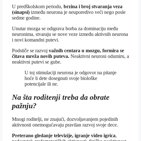
U predškolskom periodu,
brzina i broj stvaranja veza
(sinapsi)
između neurona je neuporedivo veći nego posle
sedme godine.
Unutar mozga se odigrava borba za dominaciju među
neuronima, stvaraju se nove veze između aktivnih neurona
i novi komandni putevi.
Podstiče se razvoj
važnih centara u mozgu, formira se
čitava mreža novih puteva.
Neaktivni neuroni odumiru, a
neaktivni putevi se gube.
U toj stimulaciji neurona je odgovor na pitanje
hoće li dete dosegnuti svoje biološke
potencijale ili ne.
Na šta roditenji treba da obrate
pažnju?
Mnogi roditelji, ne znajući, dozvoljavanjem pojedinih
aktivnosti onemogućavaju pravilan razvoj svoje dece.
Preterano gledanje televizije, igranje video igrica
,