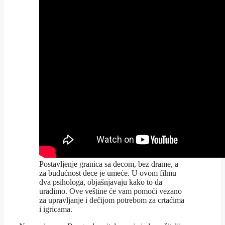
Postavljenje granica sa decom, bez drame, a
za budućnost dece je umeće. U ovom filmu
dva psihologa, objašnjavaju kako to da
uradimo. Ove veštine će vam pomoći vezano
za upravljanje i dečijom potrebom za crtaćima
i igricama.