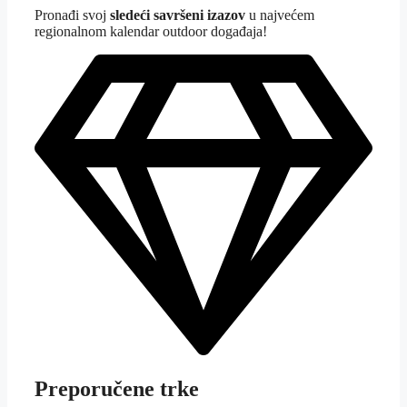
Pron
ađi svoj
sledeći savršeni izazov
u najvećem
regionalnom kalendar outdoor događaja!
Preporučene trke