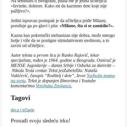
Na seminaru u Beogradu, pitala me je jedna učiteljica:
«Izvinite, doktore. Kako mi da kaznimo dete koje nije
pažljivo?».
Jedini ispravan postupak je da učiteljica priđe Milanu,
pomiluje ga po glavi i pita:
«Milane, šta si se zamislio?».
Kazna kao pokretački mehanizan nije dobra, može mnogo
bolje i više da se postigne stimulativnom sredinom, a to
zavisi od učiteljice.
Autor teksta u prvom licu je Ranko Rajović, lekar
specijalista, rođen je 1964. godine u Beogradu. Osnivač je
MENSE Jugoslavije – danas Srbije i Odseka za darovite –
Nikola Tesla centar. Tekst jezZabeležila: Nataša
Vukićević, časopis “Roditelj i dete”, Izvor
Najbolja mama
na svetu
. Tekst je dopunjen filmovima i Youtube
komentarima
Veroljuba Zmijanca.
Tagovi
deca i trčanje
Pronađi svoju sledeću trku!