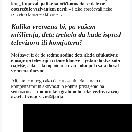
krug,
kupovali patike sa «čičkom» da se dete ne
opterećuje vezivanjem pertli
– i tako sprečavali neke
izuzetno korisne aktivnosti.
Koliko vremena bi, po vašem
mišljenju, dete trebalo da bude ispred
televizora ili komjutera?
Moj savet je da do
sedme godine dete gleda edukativne
emisije na televiziji i crtane filmove – jedan do dva sata
najviše
, a da na kompjuteru provodi
oko pola sata do sat
vremena dnevno
.
Ali, i to je mnogo ako dete u ostatku dana nema
kompenzatornih aktivnosti o kojima predajemo na
seminarima –
motoričke i grafomotoričke vežbe, razvoj
asocijativnog razmišljanja.