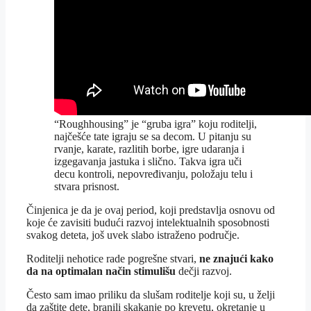
“Roughhousing” je “gruba igra” koju roditelji,
najčešće tate igraju se sa decom. U pitanju su
rvanje, karate, razlitih borbe, igre udaranja i
izgegavanja jastuka i slično. Takva igra uči
decu kontroli, nepovređivanju, položaju telu i
stvara prisnost.
Činjenica je da je ovaj period, koji predstavlja osnovu od
koje će zavisiti budući razvoj intelektualnih sposobnosti
svakog deteta, još uvek slabo istraženo područje.
Roditelji nehotice rade pogrešne stvari,
ne znajući kako
da na optimalan način stimulišu
dečji razvoj.
Često sam imao priliku da slušam roditelje koji su, u želji
da zaštite dete, branili skakanje po krevetu, okretanje u