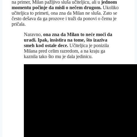
na primer, Milan pažljivo sluša učiteljicu, ali u
jednom
momentu počinje da misli o nečem drugom.
Ukoliko
učiteljica to primeti, ona zna da Milan ne sluša. Zato se
često dešava da ga prozove i traži da ponovi o čemu je
pričala.
Naravno,
ona zna da Milan to neće moći da
uradi. Ipak, insistira na tome, što izaziva
smeh kod ostale dece.
Učiteljica je ponizila
Milana pred celim razredom, a na kraju ga
kaznila tako što mu je dala jedinicu.