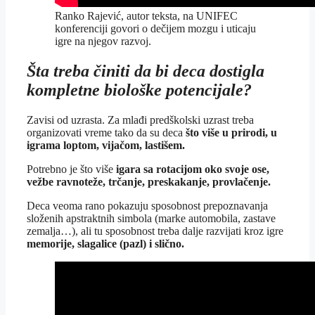
Ranko Rajević, autor teksta, na UNIFEC
konferenciji govori o dečijem mozgu i uticaju
igre na njegov razvoj.
Šta treba činiti da bi deca dostigla
kompletne biološke potencijale?
Zavisi od uzrasta. Za mlađi predškolski uzrast treba
organizovati vreme tako da su deca
što više u prirodi, u
igrama loptom, vijačom, lastišem.
Potrebno je što više
igara sa rotacijom oko svoje ose,
vežbe ravnoteže, trčanje, preskakanje, provlačenje.
Deca veoma rano pokazuju sposobnost prepoznavanja
složenih apstraktnih simbola (marke automobila, zastave
zemalja…), ali tu sposobnost treba dalje razvijati kroz igre
memorije, slagalice (pazl) i slično.