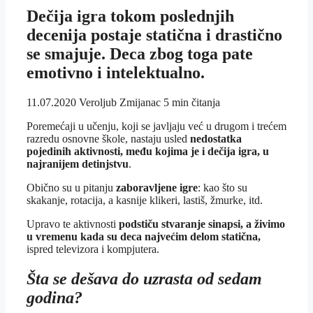
Dečija igra tokom poslednjih
decenija postaje statična i drastično
se smajuje. Deca zbog toga pate
emotivno i intelektualno.
11.07.2020
Veroljub Zmijanac
5 min čitanja
Poremećaji u učenju, koji se javljaju već u drugom i trećem
razredu osnovne škole, nastaju usled
nedostatka
pojedinih aktivnosti, među kojima je i dečija igra, u
najranijem detinjstvu
.
Obično su u pitanju
zaboravljene igre
: kao što su
skakanje, rotacija, a kasnije klikeri, lastiš, žmurke, itd.
Upravo te aktivnosti
podstiču stvaranje sinapsi, a živimo
u vremenu kada su deca najvećim delom statična,
ispred televizora i kompjutera.
Šta se dešava do uzrasta od sedam
godina?