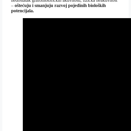
nedostatak grafomotoričkih aktivnosti, fizička neaktivnost
–
oštećuju i smanjuju razvoj pojedinih bioloških
potencijala.