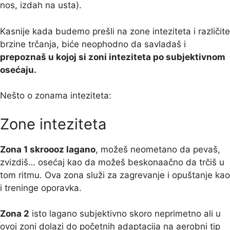
nos, izdah na usta).
Kasnije kada budemo prešli na zone inteziteta i različite
brzine trčanja, biće neophodno da savladaš i
prepoznaš u kojoj si zoni inteziteta po subjektivnom
osećaju.
Nešto o zonama inteziteta:
Zone inteziteta
Zona 1 skroooz lagano
, možeš neometano da pevaš,
zvizdiš… osećaj kao da možeš beskonaačno da trčiš u
tom ritmu. Ova zona služi za zagrevanje i opuštanje kao
i treninge oporavka.
Zona 2
isto lagano subjektivno skoro neprimetno ali u
ovoj zoni dolazi do početnih adaptacija na aerobni tip