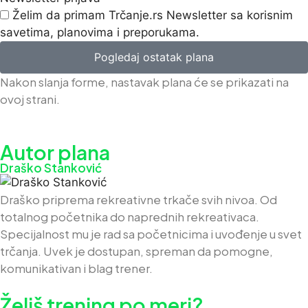
Želim da primam Trčanje.rs Newsletter sa korisnim
savetima, planovima i preporukama.
Pogledaj ostatak plana
Nakon slanja forme, nastavak plana će se prikazati na
ovoj strani.
Autor plana
Draško Stanković
Draško priprema rekreativne trkače svih nivoa. Od
totalnog početnika do naprednih rekreativaca.
Specijalnost mu je rad sa početnicima i uvođenje u svet
trčanja. Uvek je dostupan, spreman da pomogne,
komunikativan i blag trener.
Želiš trening po meri?