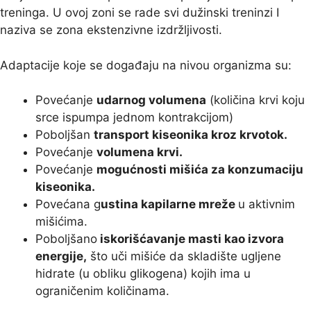
treninga. U ovoj zoni se rade svi dužinski treninzi I
naziva se zona ekstenzivne izdržljivosti.
Adaptacije koje se događaju na nivou organizma su:
Povećanje
udarnog volumena
(količina krvi koju
srce ispumpa jednom kontrakcijom)
Poboljšan
transport kiseonika kroz krvotok.
Povećanje
volumena krvi.
Povećanje
mogućnosti mišića za konzumaciju
kiseonika.
Povećana g
ustina kapilarne mreže
u aktivnim
mišićima.
Poboljšano
iskorišćavanje masti kao izvora
energije,
što uči mišiće da skladište ugljene
hidrate (u obliku glikogena) kojih ima u
ograničenim količinama.