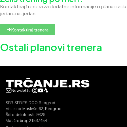
Kontaktiraj trenera za dodatne informacije o planu i radu
jedan-na-jedan.
Kontaktiraj trenera
Ostali planovi trenera
Newsletter
SBR SERIES DOO Beograd
Veselina Masleše 62, Beograd
Šifra delatnosti: 9329
Matični broj: 21537454