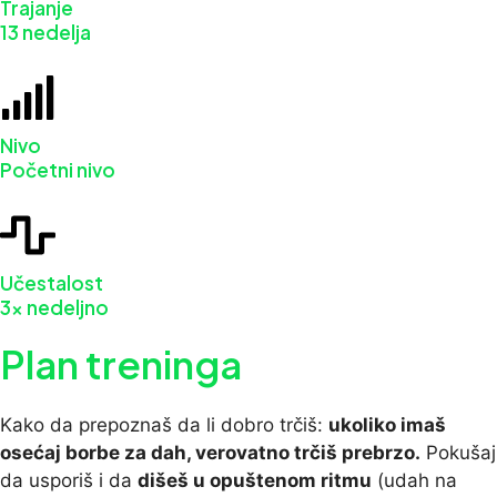
Trajanje
13 nedelja
Nivo
Početni nivo
Učestalost
3x nedeljno
Plan treninga
Kako da prepoznaš da li dobro trčiš:
ukoliko imaš
osećaj borbe za dah, verovatno trčiš prebrzo.
Pokušaj
da usporiš i da
dišeš u opuštenom ritmu
(udah na