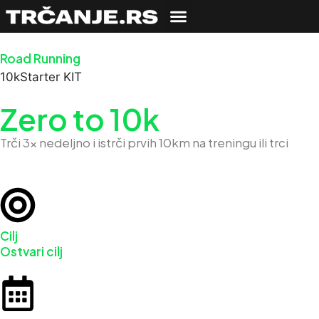
Road Running
10k
Starter KIT
Zero to 10k
Trči 3x nedeljno i istrči prvih 10km na treningu ili trci
Cilj
Ostvari cilj