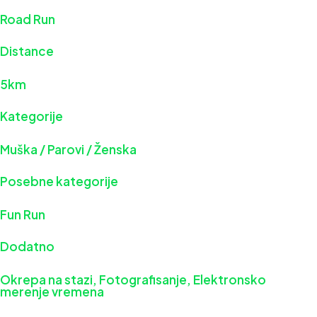
Road Run
Distance
5km
Kategorije
Muška
/
Parovi
/
Ženska
Posebne kategorije
Fun Run
Dodatno
Okrepa na stazi, Fotografisanje, Elektronsko
merenje vremena