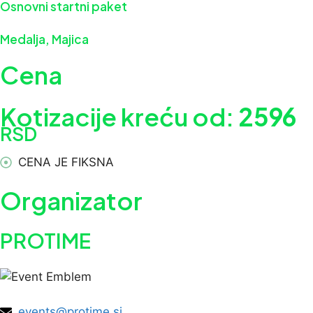
Osnovni startni paket
Medalja, Majica
Cena
Kotizacije kreću od:
2596
RSD
CENA JE FIKSNA
Organizator
PROTIME
events@protime.si