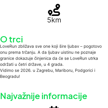
5km
O trci
LoveRun zbližava sve one koji šire ljubav – pogotovo
onu prema trčanju. A da ljubav uistinu ne poznaje
granice dokazuje činjenica da će se LoveRun utrka
održati u četri države, u 4 grada.
Vidimo se 2026. u Zagrebu, Mariboru, Podgorici i
Beogradu!
Najvažnije informacije