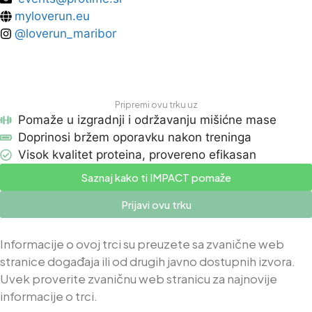
myloverun.eu
@loverun_maribor
Pripremi ovu trku uz
Pomaže u izgradnji i održavanju mišićne mase
Doprinosi bržem oporavku nakon treninga
Visok kvalitet proteina, provereno efikasan
Saznaj kako ti IMPACT pomaže
Prijavi ovu trku
Informacije o ovoj trci su preuzete sa zvanične web
stranice događaja ili od drugih javno dostupnih izvora.
Uvek proverite zvaničnu web stranicu za najnovije
informacije o trci.