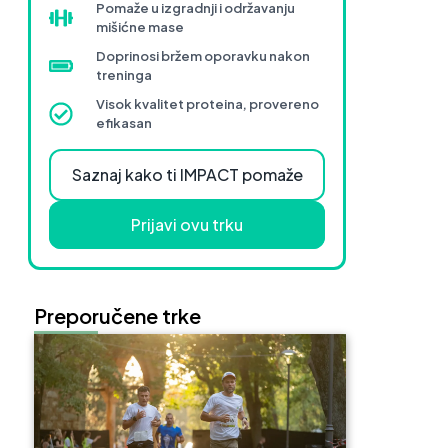
Pomaže u izgradnji i održavanju
mišićne mase
Doprinosi bržem oporavku nakon
treninga
Visok kvalitet proteina, provereno
efikasan
Saznaj kako ti IMPACT pomaže
Prijavi ovu trku
Preporučene trke