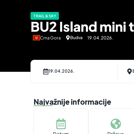
TRAIL & SKY
BU2 Island mini t
Budva
Crna Gora
19.04.2026.
19.04.2026.
Najvažnije informacije
Datum
Država