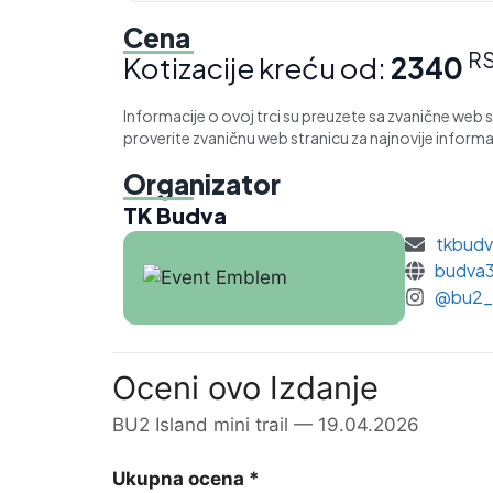
Cena
R
Kotizacije kreću od:
2340
Informacije o ovoj trci su preuzete sa zvanične web 
proverite zvaničnu web stranicu za najnovije informac
Organizator
TK Budva
tkbud
budva
@bu2_i
Oceni ovo Izdanje
BU2 Island mini trail — 19.04.2026
Ukupna ocena
*