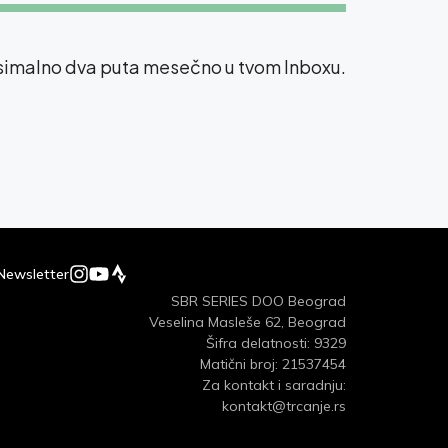
ksimalno dva puta mesečno u tvom Inboxu.
Newsletter
SBR SERIES DOO Beograd
Veselina Masleše 62, Beograd
Šifra delatnosti: 9329
Matični broj: 21537454
Za kontakt i saradnju:
kontakt@trcanje.rs