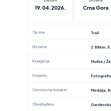
19.04.2026.
Crna Gora
Tip trke
Trail
Distance
2.88km, 5
Kategorije
Muška
/
Že
Dodatno
Fotografis
Osnovni startni paket
Medalja, R
Obezbeđeno
Garderoba