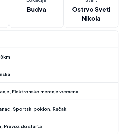
Budva
Ostrvo Sveti
Nikola
.8km
nska
anje, Elektronsko merenje vremena
anac, Sportski poklon, Ručak
, Prevoz do starta