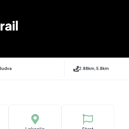
rail
Budva
2.88km, 5.8km
Lokacija
Start