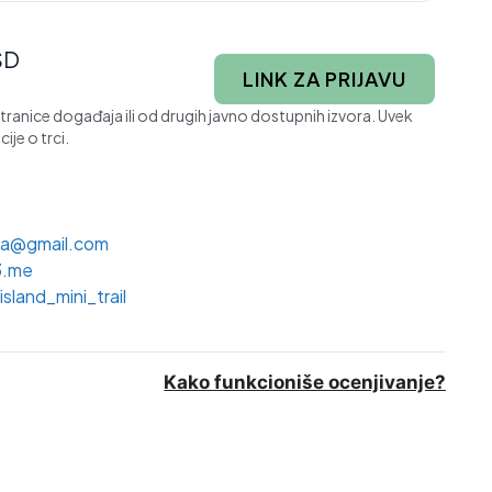
SD
LINK ZA PRIJAVU
stranice događaja ili od drugih javno dostupnih izvora. Uvek
ije o trci.
va@gmail.com
3.me
sland_mini_trail
Kako funkcioniše ocenjivanje?