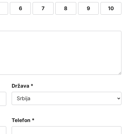
6
7
8
9
10
Država
*
Telefon
*