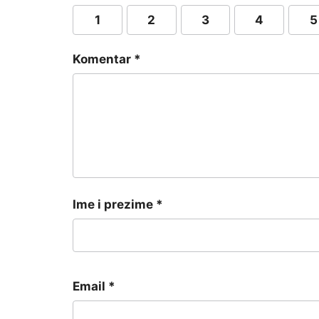
1
2
3
4
5
Komentar
*
Ime i prezime
*
Email
*