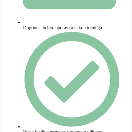
Doprinosi bržem oporavku nakon treninga
Visok kvalitet proteina, provereno efikasan