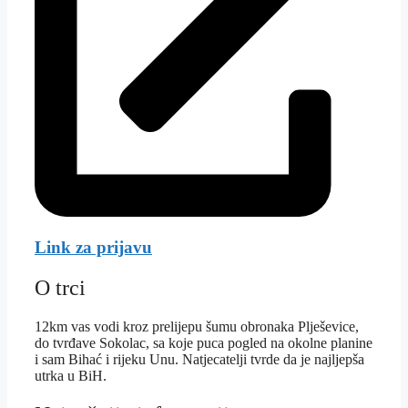
Link za prijavu
O trci
12km vas vodi kroz prelijepu šumu obronaka Plješevice,
do tvrđave Sokolac, sa koje puca pogled na okolne planine
i sam Bihać i rijeku Unu. Natjecatelji tvrde da je najljepša
utrka u BiH.