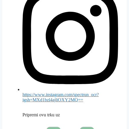
https://www.instagram.com/spectrun_ocr?
igsh=MXd1bzl4ajliOXY2MQ==
Pripremi ovu trku uz