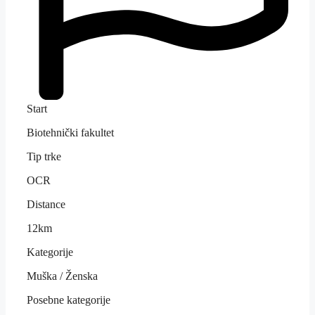
Start
Biotehnički fakultet
Tip trke
OCR
Distance
12km
Kategorije
Muška
/
Ženska
Posebne kategorije