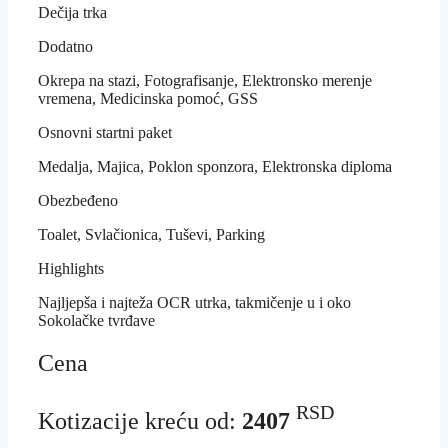
Dečija trka
Dodatno
Okrepa na stazi, Fotografisanje, Elektronsko merenje
vremena, Medicinska pomoć, GSS
Osnovni startni paket
Medalja, Majica, Poklon sponzora, Elektronska diploma
Obezbeđeno
Toalet, Svlačionica, Tuševi, Parking
Highlights
Najljepša i najteža OCR utrka
,
takmičenje u i oko
Sokolačke tvrđave
Cena
RSD
Kotizacije kreću od:
2407