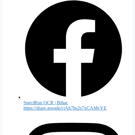
SpectRun OCR | Bihac
https://share.google/cjAh7hs2s7xCAMvYE