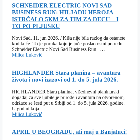
SCHNEIDER ELECTRIC NOVI SAD
BUSINESS RUN: HILJADU HEROJA
ISTRČALO 5KM ZA TIM ZA DECU – I
TO PO PLJUSKU
Novi Sad, 11. jun 2026. / Kiša nije bila razlog da ostanete
kod kuće. To je poruka koju je juče poslao osmi po redu
Schneider Electric Novi Sad Business Run –…
Milica Luković
HIGHLANDER Stara planina – avantura
života i novi izazovi od 1. do 5. jula 2026.
HIGHLANDER Stara planina, višednevni planinarski
događaj za sve ljubitelje prirode i avantura na otvorenom,
održaće se šesti put u Srbiji od 1. do 5. jula 2026. godine.
U godini koja…
Milica Luković
APRIL U BEOGRADU, ali maj u Banjaluci!