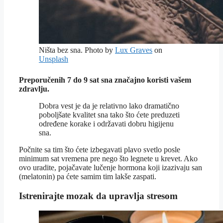
Ništa bez sna. Photo by
Lux Graves
on
Unsplash
Preporučenih 7 do 9 sat sna značajno koristi vašem
zdravlju.
Dobra vest je da je relativno lako dramatično
poboljšate kvalitet sna tako što ćete preduzeti
određene korake i održavati dobru higijenu
sna.
Počnite sa tim što ćete izbegavati plavo svetlo posle
minimum sat vremena pre nego što legnete u krevet. Ako
ovo uradite, pojačavate lučenje hormona koji izazivaju san
(melatonin) pa ćete samim tim lakše zaspati.
Istrenirajte mozak da upravlja stresom