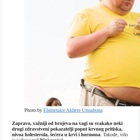
Photo by
Ehimetalor Akhere Unuabona
Zapravo, važniji od brojeva na vagi su svakako neki
drugi zdravstveni pokazatelji poput krvnog pritiska,
nivoa holesterola, šećera u krvi i hormona
. Takođe, vrlo