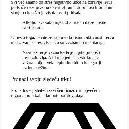
Svi već znamo da stres negativno utiče na zdravlje. Plus,
podstiče nezdrave navike u ishrani i doprinosi hroničnim
stanjima kao što je visok krvni pritisak.
Alkohol svakako nije dobar način da se nosite
sa stresom!
Umesto toga, bavite se zapravo korisnim aktivnostima za
ublažavanje stresa, kao što su vežbanje i meditacija.
Vaša težina je važna kada je u pitanju opšti
nivo zdravlja. ALI nije jedina stvar koja je
važna i nije uvek nephodno biti u kategoriji
„zdrave težine“.
Pronađi svoju sledeću trku!
Pron
ađi svoj
sledeći savršeni izazov
u najvećem
regionalnom kalendar outdoor događaja!