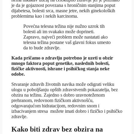
je da je gojaznost povezana s hroničnim stanjima poput
dijabetesa, bolesti srca, masne jetre, nekih ginekoloških
problemima kao i nekih karcinoma.
Povećna telesna težina nije nužno uzrok tih
bolesti ali im svakako može doprineti.
Zapravo, najveći problem može nastatati ako
telesna težina postane vaš glavni fokus umesto
da to bude zdravlje.
Kada pričamo o zdravlju potrebno je uzeti u obzir
mnogo faktora poput genetike, naslednih bolesti,
fizičke aktivnosti, ishrane i psihičkog stanja neke
odobe.
Stvaranje zdravih životnih navika može odigrati veliku
ulogu u poboljšanju opštih zdravstvenih pokazatelja, bez
obzira na težinu. Zajedno s dobro uravnoteženom
prehranom, redovnom fizičkom aktivnošću,
odgovarajućom hidratacijom, redovnim snom i
izbacivanjem stresa možete imati dobro i fizičko i psihičko
zdravlje.
Kako biti zdrav bez obzira na