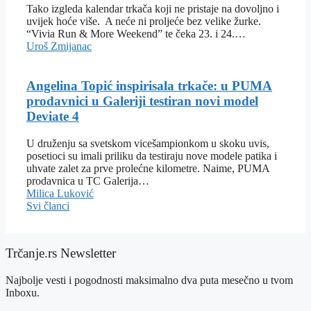
Tako izgleda kalendar trkača koji ne pristaje na dovoljno i
uvijek hoće više. A neće ni proljeće bez velike žurke.
“Vivia Run & More Weekend” te čeka 23. i 24.…
Uroš Zmijanac
Angelina Topić inspirisala trkače: u PUMA
prodavnici u Galeriji testiran novi model
Deviate 4
U druženju sa svetskom vicešampionkom u skoku uvis,
posetioci su imali priliku da testiraju nove modele patika i
uhvate zalet za prve prolećne kilometre. Naime, PUMA
prodavnica u TC Galerija…
Milica Luković
Svi članci
Trčanje.rs Newsletter
Najbolje vesti i pogodnosti maksimalno dva puta mesečno u tvom
Inboxu.