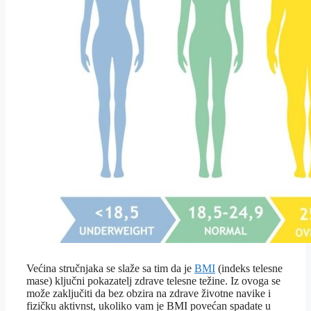
Većina stručnjaka se slaže sa tim da je
BMI
(indeks telesne
mase) ključni pokazatelj zdrave telesne težine. Iz ovoga se
može zaključiti da bez obzira na zdrave životne navike i
fizičku aktivnst, ukoliko vam je BMI povećan spadate u