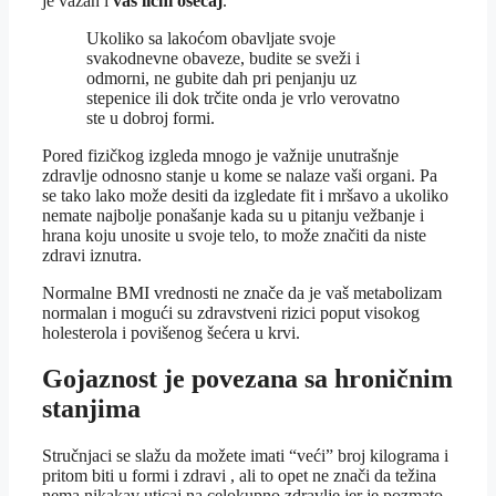
je važan i
vaš lični osećaj
.
Ukoliko sa lakoćom obavljate svoje
svakodnevne obaveze, budite se sveži i
odmorni, ne gubite dah pri penjanju uz
stepenice ili dok trčite onda je vrlo verovatno
ste u dobroj formi.
Pored fizičkog izgleda mnogo je važnije unutrašnje
zdravlje odnosno stanje u kome se nalaze vaši organi. Pa
se tako lako može desiti da izgledate fit i mršavo a ukoliko
nemate najbolje ponašanje kada su u pitanju vežbanje i
hrana koju unosite u svoje telo, to može značiti da niste
zdravi iznutra.
Normalne BMI vrednosti ne znače da je vaš metabolizam
normalan i mogući su zdravstveni rizici poput visokog
holesterola i povišenog šećera u krvi.
Gojaznost je povezana sa hroničnim
stanjima
Stručnjaci se slažu da možete imati “veći” broj kilograma i
pritom biti u formi i zdravi , ali to opet ne znači da težina
nema nikakav uticaj na celokupno zdravlje jer je pozmato