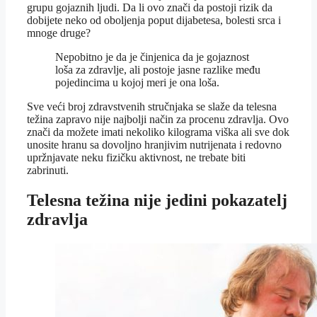
grupu gojaznih ljudi. Da li ovo znači da postoji rizik da
dobijete neko od oboljenja poput dijabetesa, bolesti srca i
mnoge druge?
Nepobitno je da je činjenica da je gojaznost
loša za zdravlje, ali postoje jasne razlike među
pojedincima u kojoj meri je ona loša.
Sve veći broj zdravstvenih stručnjaka se slaže da telesna
težina zapravo nije najbolji način za procenu zdravlja. Ovo
znači da možete imati nekoliko kilograma viška ali sve dok
unosite hranu sa dovoljno hranjivim nutrijenata i redovno
upržnjavate neku fizičku aktivnost, ne trebate biti
zabrinuti.
Telesna težina nije jedini pokazatelj
zdravlja