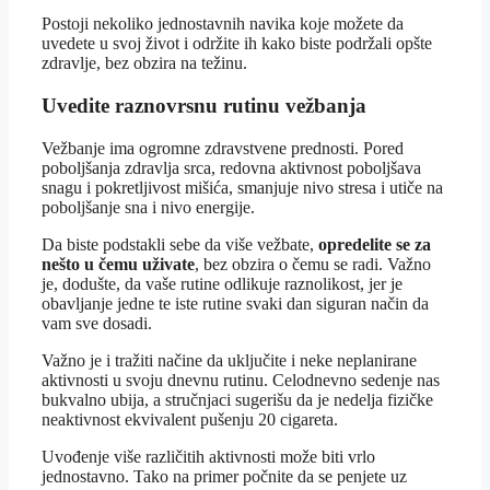
Postoji nekoliko jednostavnih navika koje možete da
uvedete u svoj život i održite ih kako biste podržali opšte
zdravlje, bez obzira na težinu.
Uvedite raznovrsnu rutinu vežbanja
Vežbanje ima ogromne zdravstvene prednosti. Pored
poboljšanja zdravlja srca, redovna aktivnost poboljšava
snagu i pokretljivost mišića, smanjuje nivo stresa i utiče na
poboljšanje sna i nivo energije.
Da biste podstakli sebe da više vežbate,
opredelite se za
nešto u čemu uživate
, bez obzira o čemu se radi. Važno
je, dodušte, da vaše rutine odlikuje raznolikost, jer je
obavljanje jedne te iste rutine svaki dan siguran način da
vam sve dosadi.
Važno je i tražiti načine da uključite i neke neplanirane
aktivnosti u svoju dnevnu rutinu. Celodnevno sedenje nas
bukvalno ubija, a stručnjaci sugerišu da je nedelja fizičke
neaktivnost ekvivalent pušenju 20 cigareta.
Uvođenje više različitih aktivnosti može biti vrlo
jednostavno. Tako na primer počnite da se penjete uz