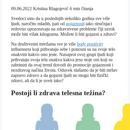
09.06.2022
Kristina Blagojević
6 min čitanja
Svedoci smo da u poslednjih nekoliko godina sve više
ljudi, naročito mladih, pati od
gojaznost
i iako stručnjaci
redovno upozoravaju na zdravstvene probleme čiji uzrok
može biti višak kilograma. Možete li biti gojazni a zdravi?
Na društvenim mrežama sve je više
body positivity
influensera koji prihvataju sebe i ponosni su na svoje telo
onakvim kakvo ono jeste. Nasuprot ovoj grupi ljudi koji
prihvataju svoja tela onakva kakva jesu stoje oni koji su
zabrinuti da ovaj trend dovodi do promocije gojaznosti i
nezdravog načina života. Oduvek slušamo da je biti mršav
zapravo zdravo a da gojazni ljudi ne mogu biti fizički
zdravi, ali da li je uvek tako?
Postoji li zdrava telesna težina?