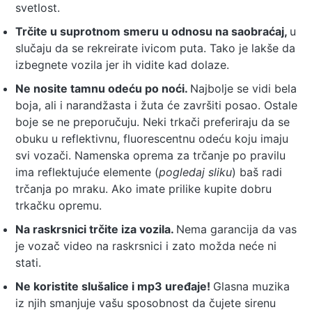
svetlost.
Trčite u suprotnom smeru u odnosu na saobraćaj,
u
slučaju da se rekreirate ivicom puta. Tako je lakše da
izbegnete vozila jer ih vidite kad dolaze.
Ne nosite tamnu odeću po noći.
Najbolje se vidi bela
boja, ali i narandžasta i žuta će završiti posao. Ostale
boje se ne preporučuju. Neki trkači preferiraju da se
obuku u reflektivnu, fluorescentnu odeću koju imaju
svi vozači. Namenska oprema za trčanje po pravilu
ima reflektujuće elemente (
pogledaj sliku
) baš radi
trčanja po mraku. Ako imate prilike kupite dobru
trkačku opremu.
Na raskrsnici trčite iza vozila.
Nema garancija da vas
je vozač video na raskrsnici i zato možda neće ni
stati.
Ne koristite slušalice i mp3 uređaje!
Glasna muzika
iz njih smanjuje vašu sposobnost da čujete sirenu