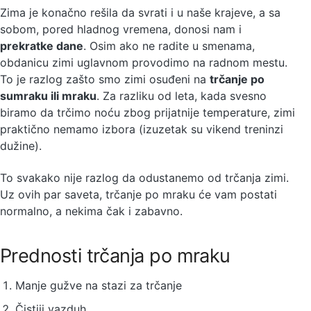
Zima je konačno rešila da svrati i u naše krajeve, a sa
sobom, pored hladnog vremena, donosi nam i
prekratke dane
. Osim ako ne radite u smenama,
obdanicu zimi uglavnom provodimo na radnom mestu.
To je razlog zašto smo zimi osuđeni na
trčanje po
sumraku ili mraku
. Za razliku od leta, kada svesno
biramo da trčimo noću zbog prijatnije temperature, zimi
praktično nemamo izbora (izuzetak su vikend treninzi
dužine).
To svakako nije razlog da odustanemo od trčanja zimi.
Uz ovih par saveta, trčanje po mraku će vam postati
normalno, a nekima čak i zabavno.
Prednosti trčanja po mraku
Manje gužve na stazi za trčanje
Čistiji vazduh