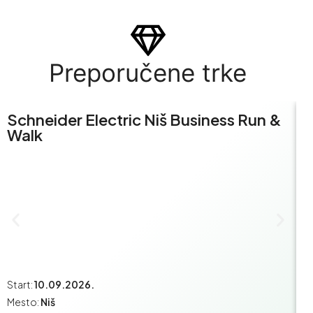
Preporučene trke
Schneider Electric Niš Business Run &
S
Walk
R
Start:
10.09.2026.
St
Mesto:
Niš
M