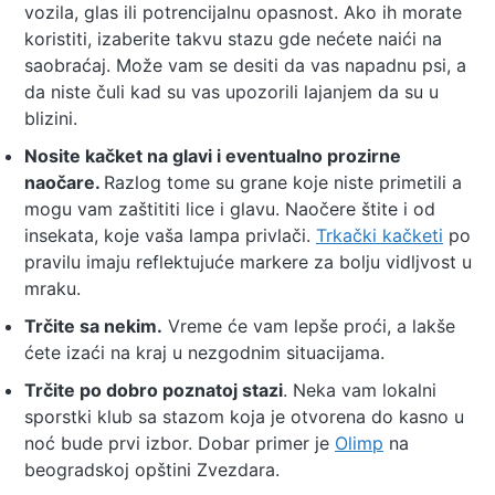
vozila, glas ili potrencijalnu opasnost. Ako ih morate
koristiti, izaberite takvu stazu gde nećete naići na
saobraćaj. Može vam se desiti da vas napadnu psi, a
da niste čuli kad su vas upozorili lajanjem da su u
blizini.
Nosite kačket na glavi i eventualno prozirne
naočare.
Razlog tome su grane koje niste primetili a
mogu vam zaštititi lice i glavu. Naočere štite i od
insekata, koje vaša lampa privlači.
Trkački kačketi
po
pravilu imaju reflektujuće markere za bolju vidljvost u
mraku.
Trčite sa nekim.
Vreme će vam lepše proći, a lakše
ćete izaći na kraj u nezgodnim situacijama.
Trčite po dobro poznatoj stazi
. Neka vam lokalni
sporstki klub sa stazom koja je otvorena do kasno u
noć bude prvi izbor. Dobar primer je
Olimp
na
beogradskoj opštini Zvezdara.