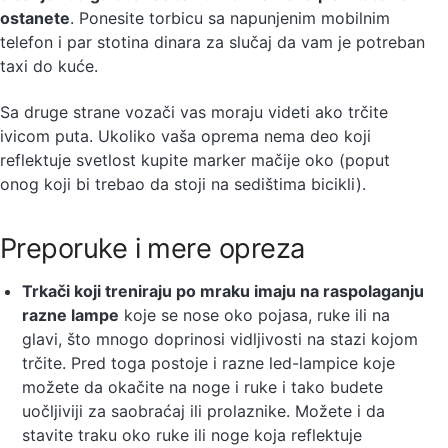
ostanete
. Ponesite torbicu sa napunjenim mobilnim
telefon i par stotina dinara za slučaj da vam je potreban
taxi do kuće.
Sa druge strane vozači vas moraju videti ako trčite
ivicom puta. Ukoliko vaša oprema nema deo koji
reflektuje svetlost kupite marker mačije oko (poput
onog koji bi trebao da stoji na sedištima bicikli).
Preporuke i mere opreza
Trkači koji treniraju po mraku imaju na raspolaganju
razne lampe
koje se nose oko pojasa, ruke ili na
glavi, što mnogo doprinosi vidljivosti na stazi kojom
trčite. Pred toga postoje i razne led-lampice koje
možete da okačite na noge i ruke i tako budete
uočljiviji za saobraćaj ili prolaznike. Možete i da
stavite traku oko ruke ili noge koja reflektuje