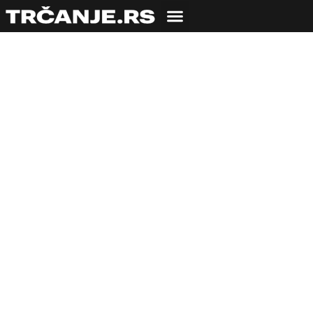
TRENING
Koje su prednosti i
mane trčanja po
mraku?
03.11.2021
Igor Vujičić
5 min čitanja