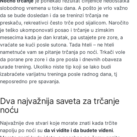
Noćno trčanje
je ponekad rezultat činjenice nedostatka
slobodnog vremena u toku dana. A pošto je vrlo važno
da se bude dosledan i da se treninzi trčanja ne
preskaču, rekreativci često trče pod sijalicom. Naročito
je teško ukomponovati posao i trčanje u zimskim
mesecima kada je dan kratak, pa ustajete pre zore, a
vraćate se kući posle sutona. Tada hteli – ne hteli
nametnuće vam se pitanje trčanja po noći. Trkači vole
da porane pre zore i da pre posla i dnevnih obaveza
urade trening. Ukoliko niste tip koji se lako budi
izabraćete varijatnu treninga posle radnog dana, tj
neposredno pre spavanja.
Dva najvažnija saveta za trčanje
noću
Najvažnije dve stvari koje morate znati kada trčite
napolju po noći su
da vi vidite i da budete viđeni
.