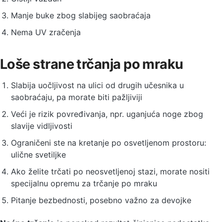
Manje buke zbog slabijeg saobraćaja
Nema UV zračenja
Loše strane trčanja po mraku
Slabija uočljivost na ulici od drugih učesnika u
saobraćaju, pa morate biti pažljiviji
Veći je rizik povređivanja, npr. uganjuća noge zbog
slavije vidljivosti
Ograničeni ste na kretanje po osvetljenom prostoru:
ulične svetiljke
Ako želite trčati po neosvetljenoj stazi, morate nositi
specijalnu opremu za trčanje po mraku
Pitanje bezbednosti, posebno važno za devojke