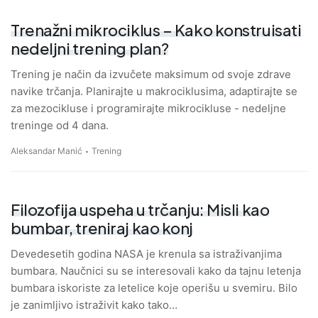
Trenažni mikrociklus – Kako konstruisati
nedeljni trening plan?
Trening je način da izvučete maksimum od svoje zdrave
navike trčanja. Planirajte u makrociklusima, adaptirajte se
za mezocikluse i programirajte mikrocikluse - nedeljne
treninge od 4 dana.
Aleksandar Manić
Trening
Filozofija uspeha u trčanju: Misli kao
bumbar, treniraj kao konj
Devedesetih godina NASA je krenula sa istraživanjima
bumbara. Naučnici su se interesovali kako da tajnu letenja
bumbara iskoriste za letelice koje operišu u svemiru. Bilo
je zanimljivo istraživit kako tako…