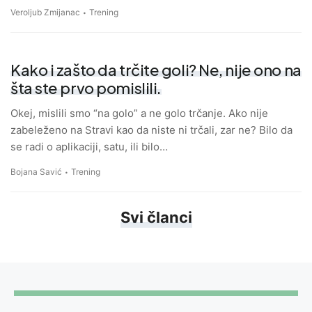
Veroljub Zmijanac
Trening
Kako i zašto da trčite goli? Ne, nije ono na
šta ste prvo pomislili.
Okej, mislili smo “na golo” a ne golo trčanje. Ako nije
zabeleženo na Stravi kao da niste ni trčali, zar ne? Bilo da
se radi o aplikaciji, satu, ili bilo…
Bojana Savić
Trening
Svi članci