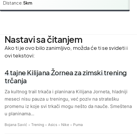
Distance:
5km
Di
Nastavi sa čitanjem
Ako ti je ovo bilo zanimljivo, možda će ti se svideti i
ovi tekstovi:
4 tajne Kilijana Žornea za zimski trening
trčanja
Za kultnog trail trkača i planinara Kilijana Jorneta, hladniji
meseci nisu pauza u treningu, već poziv na stratešku
promenu iz koje svi trkači mogu nešto da nauče. Smeštena
u planinama…
Bojana Savić
Trening
Asics
Nike
Puma