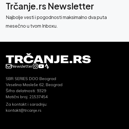
Trčanje.rs Newsletter
Najbolje vesti i pogodnosti maksimalno dva puta
mesečno u tvom Inboxu.
Newsletter
SBR SERIES DOO Beograd
Veselina Masleše 62, Beograd
Šifra delatnosti: 9329
Matični broj: 21537454
Za kontakt i saradnju:
kontakt@trcanje.rs