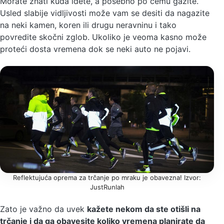
Morate znati kuda idete, a posebno po čemu gazite.
Usled slabije vidljivosti može vam se desiti da nagazite
na neki kamen, koren ili drugu neravninu i tako
povredite skočni zglob. Ukoliko je veoma kasno može
proteći dosta vremena dok se neki auto ne pojavi.
Reflektujuća oprema za trčanje po mraku je obavezna! Izvor:
JustRunlah
Zato je važno da uvek
kažete nekom da ste otišli na
trčanje i da ga obavesite koliko vremena planirate da