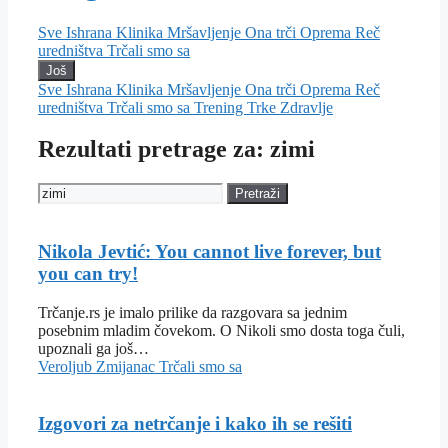
Sve
Ishrana
Klinika
Mršavljenje
Ona trči
Oprema
Reč
uredništva
Trčali smo sa
Još
Sve
Ishrana
Klinika
Mršavljenje
Ona trči
Oprema
Reč
uredništva
Trčali smo sa
Trening
Trke
Zdravlje
Rezultati pretrage za: zimi
Pretraži
Nikola Jevtić: You cannot live forever, but
you can try!
Trčanje.rs je imalo prilike da razgovara sa jednim
posebnim mladim čovekom. O Nikoli smo dosta toga čuli,
upoznali ga još…
Veroljub Zmijanac
Trčali smo sa
Izgovori za netrčanje i kako ih se rešiti