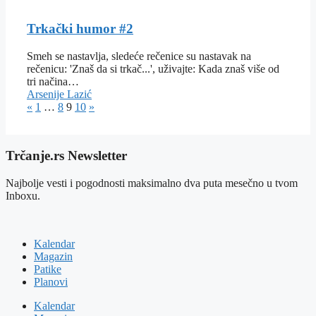
Trkački humor #2
Smeh se nastavlja, sledeće rečenice su nastavak na
rečenicu: 'Znaš da si trkač...', uživajte: Kada znaš više od
tri načina…
Arsenije Lazić
«
1
…
8
9
10
»
Trčanje.rs Newsletter
Najbolje vesti i pogodnosti maksimalno dva puta mesečno u tvom
Inboxu.
Kalendar
Magazin
Patike
Planovi
Kalendar