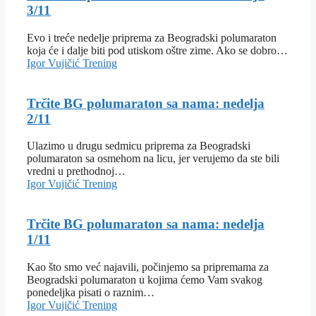
3/11
Evo i treće nedelje priprema za Beogradski polumaraton
koja će i dalje biti pod utiskom oštre zime. Ako se dobro…
Igor Vujičić
Trening
Trčite BG polumaraton sa nama: nedelja
2/11
Ulazimo u drugu sedmicu priprema za Beogradski
polumaraton sa osmehom na licu, jer verujemo da ste bili
vredni u prethodnoj…
Igor Vujičić
Trening
Trčite BG polumaraton sa nama: nedelja
1/11
Kao što smo već najavili, počinjemo sa pripremama za
Beogradski polumaraton u kojima ćemo Vam svakog
ponedeljka pisati o raznim…
Igor Vujičić
Trening