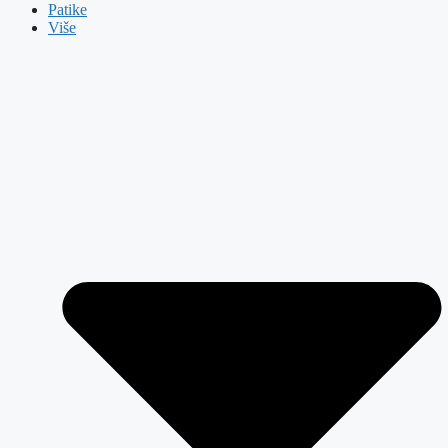
Patike
Više