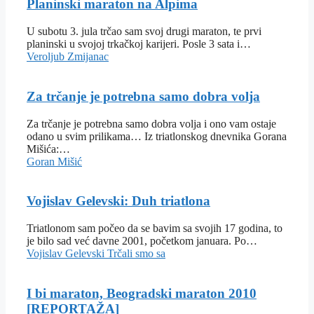
Planinski maraton na Alpima
U subotu 3. jula trčao sam svoj drugi maraton, te prvi
planinski u svojoj trkačkoj karijeri. Posle 3 sata i…
Veroljub Zmijanac
Za trčanje je potrebna samo dobra volja
Za trčanje je potrebna samo dobra volja i ono vam ostaje
odano u svim prilikama… Iz triatlonskog dnevnika Gorana
Mišića:…
Goran Mišić
Vojislav Gelevski: Duh triatlona
Triatlonom sam počeo da se bavim sa svojih 17 godina, to
je bilo sad već davne 2001, početkom januara. Po…
Vojislav Gelevski
Trčali smo sa
I bi maraton, Beogradski maraton 2010
[REPORTAŽA]