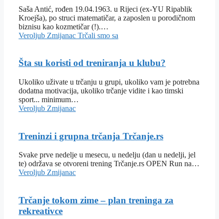
Saša Antić, rođen 19.04.1963. u Rijeci (ex-YU Ripablik
Kroejša), po struci matematičar, a zaposlen u porodičnom
biznisu kao kozmetičar (!).…
Veroljub Zmijanac
Trčali smo sa
Šta su koristi od treniranja u klubu?
Ukoliko uživate u trčanju u grupi, ukoliko vam je potrebna
dodatna motivacija, ukoliko trčanje vidite i kao timski
sport... minimum…
Veroljub Zmijanac
Treninzi i grupna trčanja Trčanje.rs
Svake prve nedelje u mesecu, u nedelju (dan u nedelji, jel
te) održava se otvoreni trening Trčanje.rs OPEN Run na…
Veroljub Zmijanac
Trčanje tokom zime – plan treninga za
rekreativce