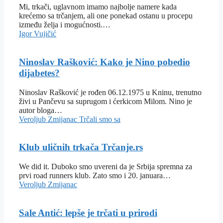
Mi, trkači, uglavnom imamo najbolje namere kada
krećemo sa trčanjem, ali one ponekad ostanu u procepu
između želja i mogućnosti.…
Igor Vujičić
Ninoslav Rašković: Kako je Nino pobedio
dijabetes?
Ninoslav Rašković je rođen 06.12.1975 u Kninu, trenutno
živi u Pančevu sa suprugom i ćerkicom Milom. Nino je
autor bloga…
Veroljub Zmijanac
Trčali smo sa
Klub uličnih trkača Trčanje.rs
We did it. Duboko smo uvereni da je Srbija spremna za
prvi road runners klub. Zato smo i 20. januara…
Veroljub Zmijanac
Sale Antić: lepše je trčati u prirodi