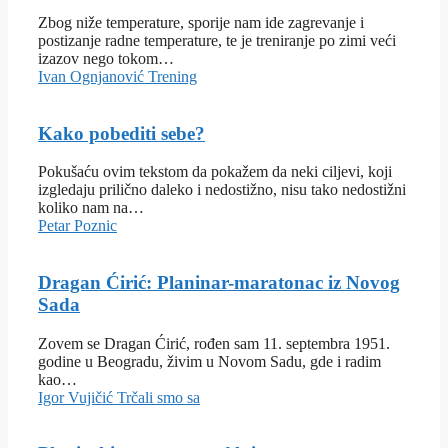
Zbog niže temperature, sporije nam ide zagrevanje i
postizanje radne temperature, te je treniranje po zimi veći
izazov nego tokom…
Ivan Ognjanović
Trening
Kako pobediti sebe?
Pokušaću ovim tekstom da pokažem da neki ciljevi, koji
izgledaju prilično daleko i nedostižno, nisu tako nedostižni
koliko nam na…
Petar Poznic
Dragan Ćirić: Planinar-maratonac iz Novog
Sada
Zovem se Dragan Ćirić, rođen sam 11. septembra 1951.
godine u Beogradu, živim u Novom Sadu, gde i radim
kao…
Igor Vujičić
Trčali smo sa