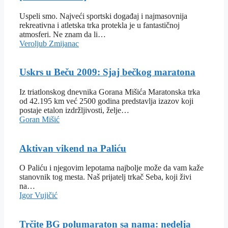
Uspeli smo. Najveći sportski događaj i najmasovnija
rekreativna i atletska trka protekla je u fantastičnoj
atmosferi. Ne znam da li…
Veroljub Zmijanac
Uskrs u Beču 2009: Sjaj bečkog maratona
Iz triatlonskog dnevnika Gorana Mišića Maratonska trka
od 42.195 km već 2500 godina predstavlja izazov koji
postaje etalon izdržljivosti, želje…
Goran Mišić
Aktivan vikend na Paliću
O Paliću i njegovim lepotama najbolje može da vam kaže
stanovnik tog mesta. Naš prijatelj trkač Seba, koji živi
na…
Igor Vujičić
Trčite BG polumaraton sa nama: nedelja