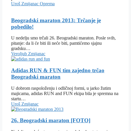
Uroš Zmijanac
Oprema
Beogradski maraton 2013: Trčanje je
pobedilo!
U nedelju smo trčali 26. Beogradski maraton. Posle svih,
pitanje: da li će biti ili neće biti, pamtićemo sjajnu
gradsku…
Veroljub Zmijanac
Adidas RUN & FUN tim zajedno trčao
Beogradski maraton
U dobrom raspoloženju i odličnoj formi, u jarko žutim
majicama, adidas RUN and FUN ekipa bila je spremna na
startu…
Uroš Zmijanac
26. Beogradski maraton [FOTO]