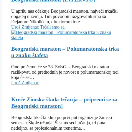
U aprilu nas očekuje Beogradski maraton, najveći trkački
događaj u zemlji. Tim povodom razgovarali smo sa
Dejanom Nikolićem, direktorom trke…
Uroš Zmijanac
Trčali smo sa
Beogradski maraton – Polumaratonska trka
u znaku štafeta
Ono po čemu će se 28. SvisGas Beogradski maraton
razlikovati od prethodnih je novost u polumaratonskoj trci,
koja će se…
Uroš Zmijanac
Kreće Zimska škola trčanja – pripremi se za
Beogradski maraton!
Beogradski trkački klub po prvi put organizuje Zimski
semestar Škole trčanja. Šest meseci trčanja, tri puta
nedeljno, sa profesionalnim trenerima…