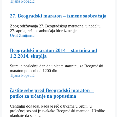
Tijana Popadić
27. Beogradski maraton – izmene saobraćaja
Zbog održavanja 27. Beogradskog maratona, u nedelju,
27. aprila, režim saobraćaja biće izmenjen
Uroš Zmijanac
Beogradski maraton 2014 – startnina od
1.2.2014. skuplja
Sutra je poslednji dan da uplatite startninu za Beogradski
maraton po ceni od 1200 din
Tijana Popadić
častite sebe pred Beogradski maraton –
patike za trčanje na popustima
Centralni događaj, kada je reč o trkama u Srbiji, u
prolećnoj sezoni je svakako Beogradski maraton. Ukoliko
planirate da sebe…