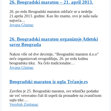
26. Beogradski maraton – 21. april 2013.
26. po redu Beogradski maraton održaće se u nedelju
21.aprila 2013. godine. Kao što znamo, ovo je naša naša
najveća…
Jovana Glumac
26. Beogradski maraton organizuje Atletski
savez Beograda
Nakon više od dve decenije, “Beogradski maraton d.o.o”
neće organizovati ovogodišnju, 26. po redu kultnu
beogradsku trku. Na čelo tradicionalne…
Jovana Glumac
Beogradski maraton iz ugla Trčanje.rs
Završen je 25. Beogradski maraton, sve tehničke podatke
ste već verovatno čuli ili uspeli da pronađete na zvaničnom
sajtu trke.…
Veroljub Zmijanac