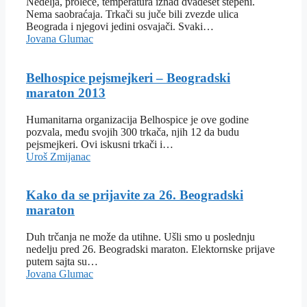
Nedelja, proleće, temperatura iznad dvadeset stepeni.
Nema saobraćaja. Trkači su juče bili zvezde ulica
Beograda i njegovi jedini osvajači. Svaki…
Jovana Glumac
Belhospice pejsmejkeri – Beogradski
maraton 2013
Humanitarna organizacija Belhospice je ove godine
pozvala, među svojih 300 trkača, njih 12 da budu
pejsmejkeri. Ovi iskusni trkači i…
Uroš Zmijanac
Kako da se prijavite za 26. Beogradski
maraton
Duh trčanja ne može da utihne. Ušli smo u poslednju
nedelju pred 26. Beogradski maraton. Elektornske prijave
putem sajta su…
Jovana Glumac