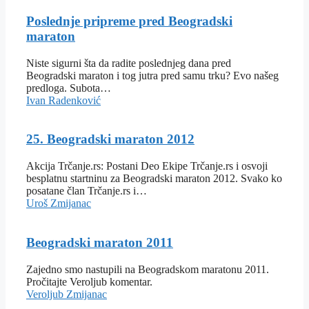
Poslednje pripreme pred Beogradski
maraton
Niste sigurni šta da radite poslednjeg dana pred
Beogradski maraton i tog jutra pred samu trku? Evo našeg
predloga. Subota…
Ivan Radenković
25. Beogradski maraton 2012
Akcija Trčanje.rs: Postani Deo Ekipe Trčanje.rs i osvoji
besplatnu startninu za Beogradski maraton 2012. Svako ko
posatane član Trčanje.rs i…
Uroš Zmijanac
Beogradski maraton 2011
Zajedno smo nastupili na Beogradskom maratonu 2011.
Pročitajte Veroljub komentar.
Veroljub Zmijanac