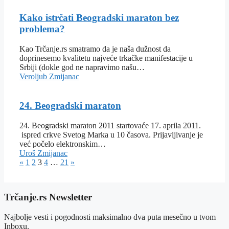
Kako istrčati Beogradski maraton bez
problema?
Kao Trčanje.rs smatramo da je naša dužnost da
doprinesemo kvalitetu najveće trkačke manifestacije u
Srbiji (dokle god ne napravimo našu…
Veroljub Zmijanac
24. Beogradski maraton
24. Beogradski maraton 2011 startovaće 17. aprila 2011.
ispred crkve Svetog Marka u 10 časova. Prijavljivanje je
već počelo elektronskim…
Uroš Zmijanac
«
1
2
3
4
…
21
»
Trčanje.rs Newsletter
Najbolje vesti i pogodnosti maksimalno dva puta mesečno u tvom
Inboxu.