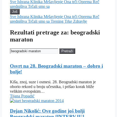
Sve
Ishrana
Klinika
Mršavljenje
Ona trči
Oprema
Reč
uredništva
Trčali smo sa
Još
Sve
Ishrana
Klinika
Mršavljenje
Ona trči
Oprema
Reč
uredništva
Trčali smo sa
Trening
Trke
Zdravlje
Rezultati pretrage za: beogradski
maraton
Pretraži
Osvrt na 28. Beogradski maraton – dobro i
bolje!
Kiša, znoj, suze i osmesi. 28. Beogradski maraton je
oborio rekord u broju učesnika, i prišao korak bliže
velikim evropskim…
Tijana Popadić
Dejan Nikolić: Ove godine još bolji
Beogradski maraton [INTERVJU]