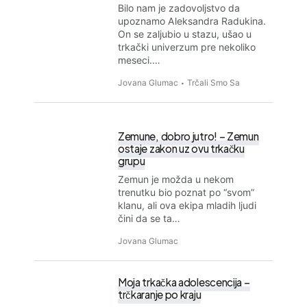
Bilo nam je zadovoljstvo da
upoznamo Aleksandra Radukina.
On se zaljubio u stazu, ušao u
trkački univerzum pre nekoliko
meseci.…
Jovana Glumac
Trčali Smo Sa
Zemune, dobro jutro! – Zemun
ostaje zakon uz ovu trkačku
grupu
Zemun je možda u nekom
trenutku bio poznat po “svom”
klanu, ali ova ekipa mladih ljudi
čini da se ta…
Jovana Glumac
Moja trkačka adolescencija –
trčkaranje po kraju