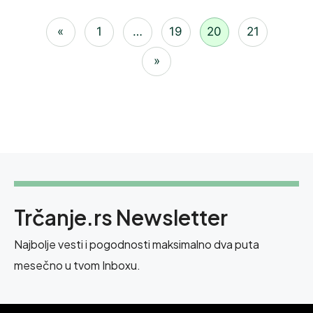
«
1
…
19
20
21
»
Trčanje.rs Newsletter
Najbolje vesti i pogodnosti maksimalno dva puta
mesečno u tvom Inboxu.