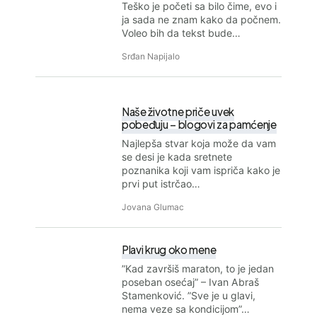
Teško je početi sa bilo čime, evo i
ja sada ne znam kako da počnem.
Voleo bih da tekst bude…
Srđan Napijalo
Naše životne priče uvek
pobeđuju – blogovi za pamćenje
Najlepša stvar koja može da vam
se desi je kada sretnete
poznanika koji vam ispriča kako je
prvi put istrčao…
Jovana Glumac
Plavi krug oko mene
”Kad završiš maraton, to je jedan
poseban osećaj” – Ivan Abraš
Stamenković. ”Sve je u glavi,
nema veze sa kondicijom”…