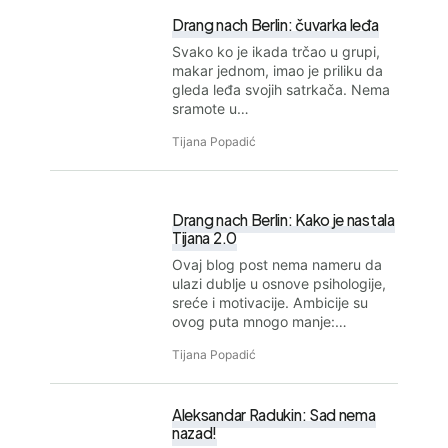
Drang nach Berlin: čuvarka leđa
Svako ko je ikada trčao u grupi,
makar jednom, imao je priliku da
gleda leđa svojih satrkača. Nema
sramote u…
Tijana Popadić
Drang nach Berlin: Kako je nastala
Tijana 2.0
Ovaj blog post nema nameru da
ulazi dublje u osnove psihologije,
sreće i motivacije. Ambicije su
ovog puta mnogo manje:…
Tijana Popadić
Aleksandar Radukin: Sad nema
nazad!