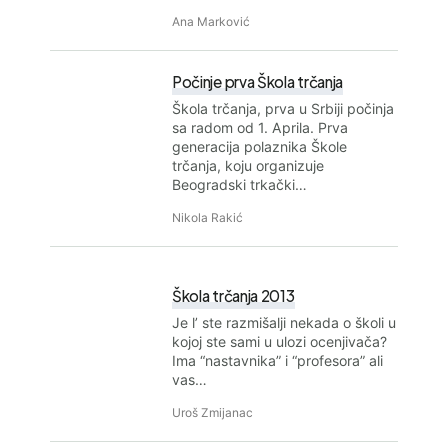
Ana Marković
Počinje prva Škola trčanja
Škola trčanja, prva u Srbiji počinja
sa radom od 1. Aprila. Prva
generacija polaznika Škole
trčanja, koju organizuje
Beogradski trkački…
Nikola Rakić
Škola trčanja 2013
Je l’ ste razmišalji nekada o školi u
kojoj ste sami u ulozi ocenjivača?
Ima “nastavnika” i “profesora” ali
vas…
Uroš Zmijanac