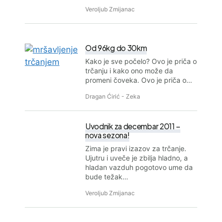
Veroljub Zmijanac
Od 96kg do 30km
Kako je sve počelo? Ovo je priča o
trčanju i kako ono može da
promeni čoveka. Ovo je priča o…
Dragan Ćirić - Zeka
Uvodnik za decembar 2011 –
nova sezona!
Zima je pravi izazov za trčanje.
Ujutru i uveče je zbilja hladno, a
hladan vazduh pogotovo ume da
bude težak…
Veroljub Zmijanac