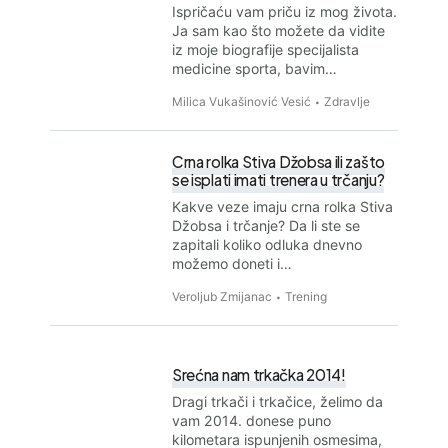
Ispričaću vam priču iz mog života.
Ja sam kao što možete da vidite
iz moje biografije specijalista
medicine sporta, bavim…
Milica Vukašinović Vesić
Zdravlje
Crna rolka Stiva Džobsa ili zašto
se isplati imati trenera u trčanju?
Kakve veze imaju crna rolka Stiva
Džobsa i trčanje? Da li ste se
zapitali koliko odluka dnevno
možemo doneti i…
Veroljub Zmijanac
Trening
Srećna nam trkačka 2014!
Dragi trkači i trkačice, želimo da
vam 2014. donese puno
kilometara ispunjenih osmesima,