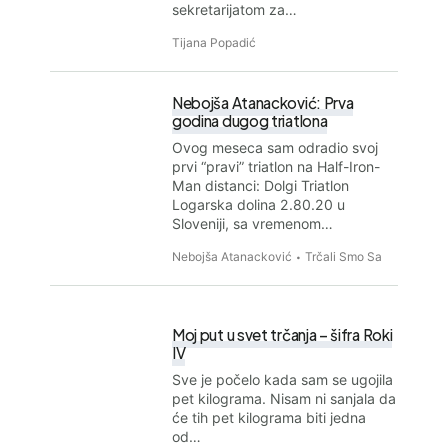
sekretarijatom za…
Tijana Popadić
Nebojša Atanacković: Prva
godina dugog triatlona
Ovog meseca sam odradio svoj
prvi “pravi” triatlon na Half-Iron-
Man distanci: Dolgi Triatlon
Logarska dolina 2.80.20 u
Sloveniji, sa vremenom…
Nebojša Atanacković
Trčali Smo Sa
Moj put u svet trčanja – šifra Roki
IV
Sve je počelo kada sam se ugojila
pet kilograma. Nisam ni sanjala da
će tih pet kilograma biti jedna
od…