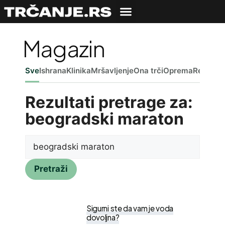
Magazin
Sve
Ishrana
Klinika
Mršavljenje
Ona trči
Oprema
Reč ured
Rezultati pretrage za:
beogradski maraton
Pretraži
Sigurni ste da vam je voda
dovoljna?