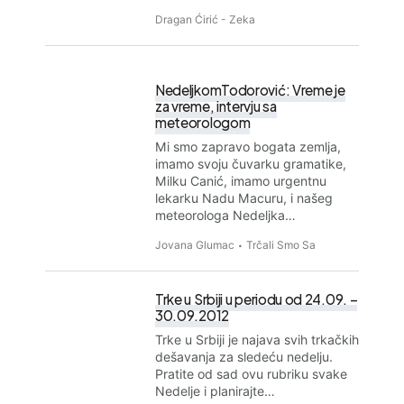
Dragan Ćirić - Zeka
NedeljkomTodorović: Vreme je
za vreme, intervju sa
meteorologom
Mi smo zapravo bogata zemlja,
imamo svoju čuvarku gramatike,
Milku Canić, imamo urgentnu
lekarku Nadu Macuru, i našeg
meteorologa Nedeljka…
Jovana Glumac
Trčali Smo Sa
Trke u Srbiji u periodu od 24.09. –
30.09.2012
Trke u Srbiji je najava svih trkačkih
dešavanja za sledeću nedelju.
Pratite od sad ovu rubriku svake
Nedelje i planirajte…