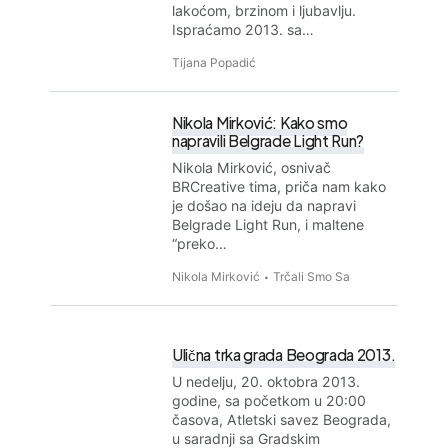
lakoćom, brzinom i ljubavlju.
Ispraćamo 2013. sa…
Tijana Popadić
Nikola Mirković: Kako smo
napravili Belgrade Light Run?
Nikola Mirković, osnivač
BRCreative tima, priča nam kako
je došao na ideju da napravi
Belgrade Light Run, i maltene
“preko…
Nikola Mirković
Trčali Smo Sa
Ulična trka grada Beograda 2013.
U nedelju, 20. oktobra 2013.
godine, sa početkom u 20:00
časova, Atletski savez Beograda,
u saradnji sa Gradskim