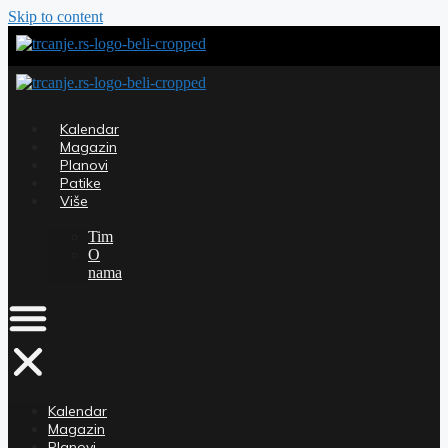
Skip to content
Kalendar
Magazin
Planovi
Patike
Više
Tim
O
nama
Kalendar
Magazin
Planovi