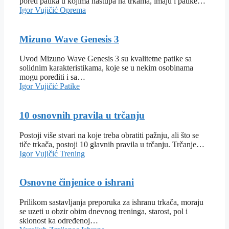
pored patika u kojima nastupa na trkama, imaju i patike…
Igor Vujičić
Oprema
Mizuno Wave Genesis 3
Uvod Mizuno Wave Genesis 3 su kvalitetne patike sa
solidnim karakteristikama, koje se u nekim osobinama
mogu porediti i sa…
Igor Vujičić
Patike
10 osnovnih pravila u trčanju
Postoji više stvari na koje treba obratiti pažnju, ali što se
tiče trkača, postoji 10 glavnih pravila u trčanju. Trčanje…
Igor Vujičić
Trening
Osnovne činjenice o ishrani
Prilikom sastavljanja preporuka za ishranu trkača, moraju
se uzeti u obzir obim dnevnog treninga, starost, pol i
sklonost ka određenoj…