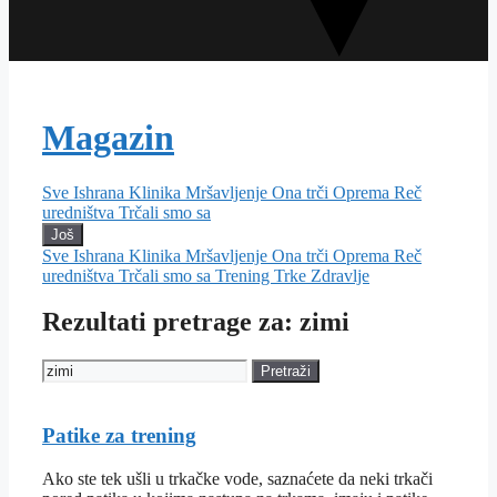
Magazin
Sve
Ishrana
Klinika
Mršavljenje
Ona trči
Oprema
Reč
uredništva
Trčali smo sa
Još
Sve
Ishrana
Klinika
Mršavljenje
Ona trči
Oprema
Reč
uredništva
Trčali smo sa
Trening
Trke
Zdravlje
Rezultati pretrage za: zimi
Pretraži
Patike za trening
Ako ste tek ušli u trkačke vode, saznaćete da neki trkači