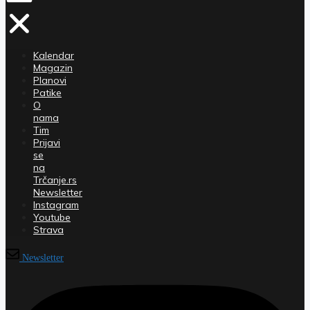
Kalendar
Magazin
Planovi
Patike
O
nama
Tim
Prijavi
se
na
Trčanje.rs
Newsletter
Instagram
Youtube
Strava
Newsletter