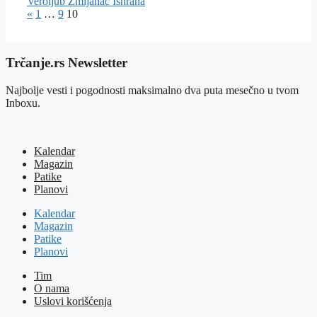
Veroljub Zmijanac
Ishrana
«
1
…
9
10
Trčanje.rs Newsletter
Najbolje vesti i pogodnosti maksimalno dva puta mesečno u tvom
Inboxu.
Kalendar
Magazin
Patike
Planovi
Kalendar
Magazin
Patike
Planovi
Tim
O nama
Uslovi korišćenja