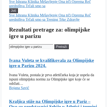
Sve
Ishrana
Klinika
Mršavljenje
Ona trči
Oprema
Reč
uredništva
Trčali smo sa
Još
Sve
Ishrana
Klinika
Mršavljenje
Ona trči
Oprema
Reč
uredništva
Trčali smo sa
Trening
Trke
Zdravlje
Rezultati pretrage za: olimpijske
igre u parizu
Pretraži
Ivana Vuleta se kvalifikovala za Olimpijske
igre u Parizu 2024.
Ivana Vuleta, postala je prva atletičarka koja je uspela da
ispuni olimpijsku normu za Olimpijske igre koje će se
održati…
Bojana Savić
Kraljica stiže na Olimpijske igre u Pariz –
Ovo su predstavnici Srbije u Atletici i termini