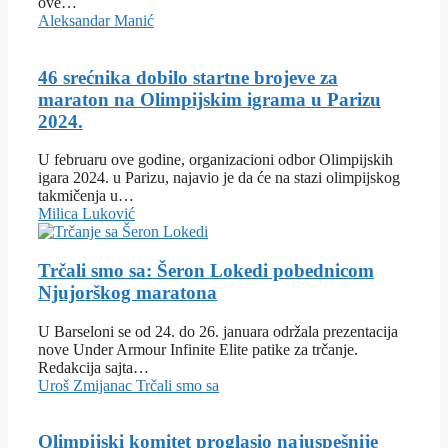
ove…
Aleksandar Manić
46 srećnika dobilo startne brojeve za
maraton na Olimpijskim igrama u Parizu
2024.
U februaru ove godine, organizacioni odbor Olimpijskih
igara 2024. u Parizu, najavio je da će na stazi olimpijskog
takmičenja u…
Milica Luković
Trčali smo sa: Šeron Lokedi pobednicom
Njujorškog maratona
U Barseloni se od 24. do 26. januara održala prezentacija
nove Under Armour Infinite Elite patike za trčanje.
Redakcija sajta…
Uroš Zmijanac
Trčali smo sa
Olimpijski komitet proglasio najuspešnije