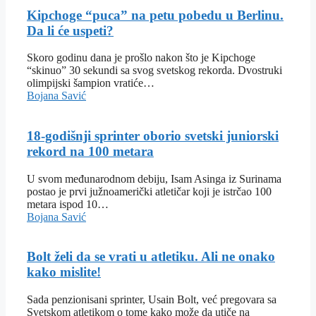
Kipchoge “puca” na petu pobedu u Berlinu.
Da li će uspeti?
Skoro godinu dana je prošlo nakon što je Kipchoge
“skinuo” 30 sekundi sa svog svetskog rekorda. Dvostruki
olimpijski šampion vratiće…
Bojana Savić
18-godišnji sprinter oborio svetski juniorski
rekord na 100 metara
U svom međunarodnom debiju, Isam Asinga iz Surinama
postao je prvi južnoamerički atletičar koji je istrčao 100
metara ispod 10…
Bojana Savić
Bolt želi da se vrati u atletiku. Ali ne onako
kako mislite!
Sada penzionisani sprinter, Usain Bolt, već pregovara sa
Svetskom atletikom o tome kako može da utiče na