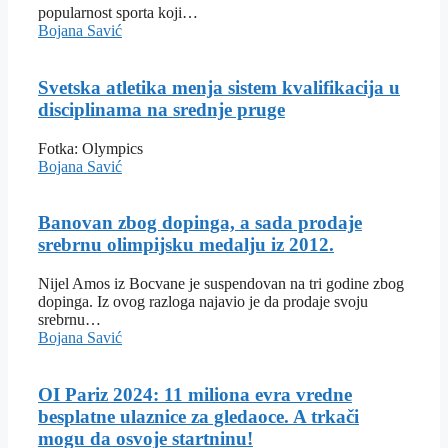
popularnost sporta koji…
Bojana Savić
Svetska atletika menja sistem kvalifikacija u
disciplinama na srednje pruge
Fotka: Olympics
Bojana Savić
Banovan zbog dopinga, a sada prodaje
srebrnu olimpijsku medalju iz 2012.
Nijel Amos iz Bocvane je suspendovan na tri godine zbog
dopinga. Iz ovog razloga najavio je da prodaje svoju
srebrnu…
Bojana Savić
OI Pariz 2024: 11 miliona evra vredne
besplatne ulaznice za gledaoce. A trkači
mogu da osvoje startninu!