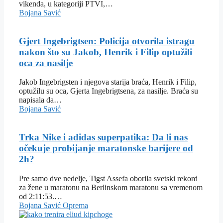
vikenda, u kategoriji PTVI,…
Bojana Savić
Gjert Ingebrigtsen: Policija otvorila istragu
nakon što su Jakob, Henrik i Filip optužili
oca za nasilje
Jakob Ingebrigsten i njegova starija braća, Henrik i Filip,
optužilu su oca, Gjerta Ingebrigtsena, za nasilje. Braća su
napisala da…
Bojana Savić
Trka Nike i adidas superpatika: Da li nas
očekuje probijanje maratonske barijere od
2h?
Pre samo dve nedelje, Tigst Assefa oborila svetski rekord
za žene u maratonu na Berlinskom maratonu sa vremenom
od 2:11:53.…
Bojana Savić
Oprema