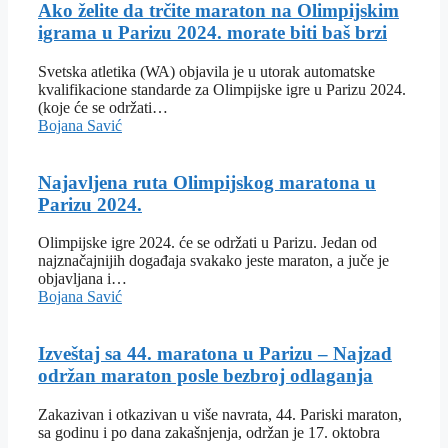
Ako želite da trčite maraton na Olimpijskim
igrama u Parizu 2024. morate biti baš brzi
Svetska atletika (WA) objavila je u utorak automatske
kvalifikacione standarde za Olimpijske igre u Parizu 2024.
(koje će se održati…
Bojana Savić
Najavljena ruta Olimpijskog maratona u
Parizu 2024.
Olimpijske igre 2024. će se održati u Parizu. Jedan od
najznačajnijih događaja svakako jeste maraton, a juče je
objavljana i…
Bojana Savić
Izveštaj sa 44. maratona u Parizu – Najzad
održan maraton posle bezbroj odlaganja
Zakazivan i otkazivan u više navrata, 44. Pariski maraton,
sa godinu i po dana zakašnjenja, održan je 17. oktobra