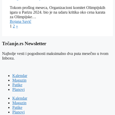
Tokom prošlog meseca, Organizacioni komitet Olimpijskih
igara u Parizu 2024. bio je na udaru kritika oko cena karata
za Olimpijske…
Bojana Savić
1
2
»
Trčanje.rs Newsletter
Najbolje vesti i pogodnosti maksimalno dva puta mesečno u tvom
Inboxu.
Kalendar
Magazin
Patike
Planovi
Kalendar
Magazin
Patike
Planovi