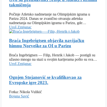
takmičenja
Počinje Atletsko nadmetanje na Olimpijskim igrama u
Parizu 2024. Danas se zvanično otvaraju atletska
nadmetanja na Olimpijskim igrama u Parizu, gde…
Uroš Zmijanac
Braća Ingebrigtsen objavila navijačku
himnu Norveške za OI u Parizu
Braća Ingebrigtsen — Filip, Henrik i Jakob — postigli su
užasno mnogo na stazi u svojim karijerama pošto su sva…
Uroš Zmijanac
Ognjen Stojanović se kvalifikovao za
Evropske igre 2023.
Fotka: Nikola Vulikić
Bojana Savić