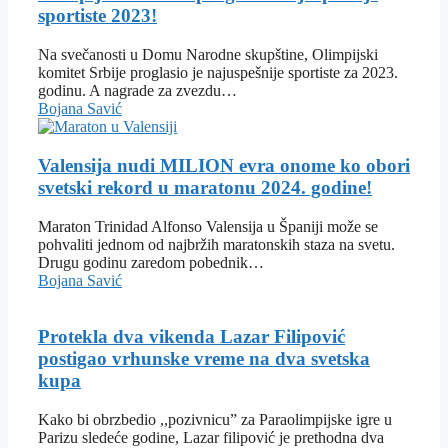
sportiste 2023!
Na svečanosti u Domu Narodne skupštine, Olimpijski
komitet Srbije proglasio je najuspešnije sportiste za 2023.
godinu. A nagrade za zvezdu…
Bojana Savić
Valensija nudi MILION evra onome ko obori
svetski rekord u maratonu 2024. godine!
Maraton Trinidad Alfonso Valensija u Španiji može se
pohvaliti jednom od najbržih maratonskih staza na svetu.
Drugu godinu zaredom pobednik…
Bojana Savić
Protekla dva vikenda Lazar Filipović
postigao vrhunske vreme na dva svetska
kupa
Kako bi obrzbedio ,,pozivnicu” za Paraolimpijske igre u
Parizu sledeće godine, Lazar filipović je prethodna dva