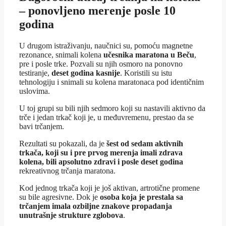
– ponovljeno merenje posle 10
godina
U drugom istraživanju, naučnici su, pomoću magnetne
rezonance, snimali kolena
učesnika maratona u Beču
,
pre i posle trke. Pozvali su njih osmoro na ponovno
testiranje,
deset godina kasnije
. Koristili su istu
tehnologiju i snimali su kolena maratonaca pod identičnim
uslovima.
U toj grupi su bili njih sedmoro koji su nastavili aktivno da
trče i jedan trkač koji je, u međuvremenu, prestao da se
bavi trčanjem.
Rezultati su pokazali, da je
šest od sedam aktivnih
trkača, koji su i pre prvog merenja imali zdrava
kolena, bili apsolutno zdravi i posle deset godina
rekreativnog trčanja maratona.
Kod jednog trkača koji je još aktivan, artrotične promene
su bile agresivne. Dok je
osoba koja je prestala sa
trčanjem imala ozbiljne znakove propadanja
unutrašnje strukture zglobova
.