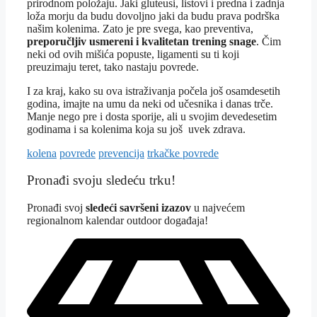
prirodnom položaju. Jaki gluteusi, listovi i predna i zadnja
loža morju da budu dovoljno jaki da budu prava podrška
našim kolenima. Zato je pre svega, kao preventiva,
preporučljiv usmereni i kvalitetan trening snage
. Čim
neki od ovih mišića popuste, ligamenti su ti koji
preuzimaju teret, tako nastaju povrede.
I za kraj, kako su ova istraživanja počela još osamdesetih
godina, imajte na umu da neki od učesnika i danas trče.
Manje nego pre i dosta sporije, ali u svojim devedesetim
godinama i sa kolenima koja su još uvek zdrava.
Tagovi
kolena
povrede
prevencija
trkačke povrede
Pronađi svoju sledeću trku!
Pron
ađi svoj
sledeći savršeni izazov
u najvećem
regionalnom kalendar outdoor događaja!