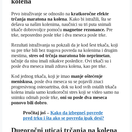
kolena
Prvo istraživanje se odnosilo na
kratkoročne efekte
trčanja maratona na kolena
. Kako bi istražili, šta se
dešava sa našim kolenima, naučnici su tri puta snimali
trkače dobrovoljce pomoću
magnetne rezonance.
Pre
trke, neposredno posle trke i dva meseca posle trke.
Rezultati istraživanja su pokzali da je kod šest trkača, koji
su pre trke bili bez tragova povreda na kolenima i drugim
mestima,
stres od trčnja maratona bio neprimetan
,
tačnije da nisu imali nikakve posledice. Ovi trkači su i
posle dva meseca imali zdrava kolena, kao pre trke.
Kod jednog trkača, koji je imao
manje oštećenje
meniskusa
, posle dva meseca su se pojavili znaci
progresivnog osteoartritsa, dok su kod svih ostalih trkača
kolena imala samo kratkoročni stres koji se video samo na
snimku odmah posle trke,
oni su posle dva meseca
ponovo bili dobro
.
Pročitaj još –
Kako da izbegneš povrede
pred trku i šta ako se povreda ipak desi?
Dugoročni uticaj trčanja na kolena