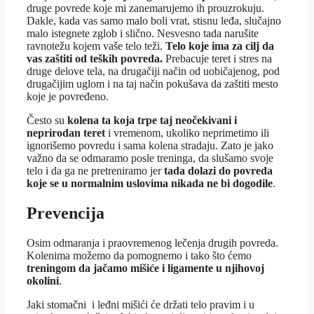
druge povrede koje mi zanemarujemo ih prouzrokuju.
Dakle, kada vas samo malo boli vrat, stisnu leđa, slučajno
malo istegnete zglob i slično. Nesvesno tada narušite
ravnotežu kojem vaše telo teži.
Telo koje ima za cilj da
vas zaštiti od teških povreda.
Prebacuje teret i stres na
druge delove tela, na drugačiji način od uobičajenog, pod
drugačijim uglom i na taj način pokušava da zaštiti mesto
koje je povređeno.
Često su
kolena ta koja trpe taj neočekivani i
neprirodan teret
i vremenom, ukoliko neprimetimo ili
ignorišemo povredu i sama kolena stradaju. Zato je jako
važno da se odmaramo posle treninga, da slušamo svoje
telo i da ga ne pretreniramo jer
tada dolazi do povreda
koje se u normalnim uslovima nikada ne bi dogodile
.
Prevencija
Osim odmaranja i praovremenog lečenja drugih povreda.
Kolenima možemo da pomognemo i tako što ćemo
treningom da jačamo mišiće i ligamente u njihovoj
okolini
.
Jaki stomačni i leđni mišići će držati telo pravim i u