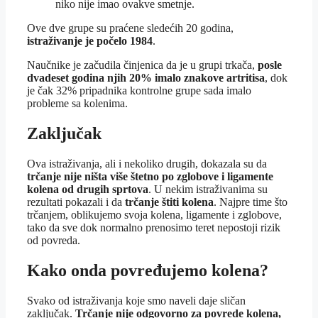
niko nije imao ovakve smetnje.
Ove dve grupe su praćene sledećih 20 godina,
istraživanje je počelo 1984
.
Naučnike je začudila činjenica da je u grupi trkača,
posle
dvadeset godina njih 20% imalo znakove artritisa
, dok
je čak 32% pripadnika kontrolne grupe sada imalo
probleme sa kolenima.
Zaključak
Ova istraživanja, ali i nekoliko drugih, dokazala su da
trčanje nije ništa više štetno po zglobove i ligamente
kolena od drugih sprtova
. U nekim istraživanima su
rezultati pokazali i da
trčanje štiti kolena
. Najpre time što
trčanjem, oblikujemo svoja kolena, ligamente i zglobove,
tako da sve dok normalno prenosimo teret nepostoji rizik
od povreda.
Kako onda povređujemo kolena?
Svako od istraživanja koje smo naveli daje sličan
zaključak.
Trčanje nije odgovorno za povrede kolena,