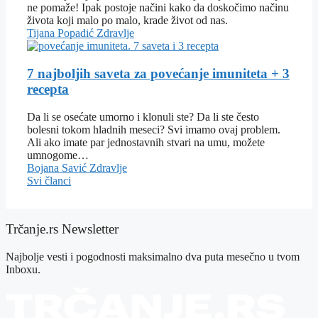
ne pomaže! Ipak postoje načini kako da doskočimo načinu
života koji malo po malo, krade život od nas.
Tijana Popadić
Zdravlje
7 najboljih saveta za povećanje imuniteta + 3
recepta
Da li se osećate umorno i klonuli ste? Da li ste često
bolesni tokom hladnih meseci? Svi imamo ovaj problem.
Ali ako imate par jednostavnih stvari na umu, možete
umnogome…
Bojana Savić
Zdravlje
Svi članci
Trčanje.rs Newsletter
Najbolje vesti i pogodnosti maksimalno dva puta mesečno u tvom
Inboxu.