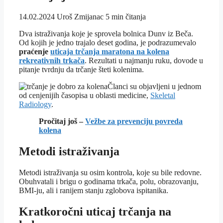
14.02.2024
Uroš Zmijanac
5 min čitanja
Dva istraživanja koje je sprovela bolnica Dunv iz Beča.
Od kojih je jedno trajalo deset godina, je podrazumevalo
praćenje
uticaja trčanja maratona na kolena
rekreativnih trkača
. Rezultati u najmanju ruku, dovode u
pitanje tvrdnju da trčanje šteti kolenima.
Članci su objavljeni u jednom
od cenjenijih časopisa u oblasti medicine,
Skeletal
Radiology
.
Pročitaj još –
Vežbe za prevenciju povreda
kolena
Metodi istraživanja
Metodi istraživanja su osim kontrola, koje su bile redovne.
Obuhvatali i brigu o godinama trkača, polu, obrazovanju,
BMI-ju, ali i ranijem stanju zglobova ispitanika.
Kratkoročni uticaj trčanja na