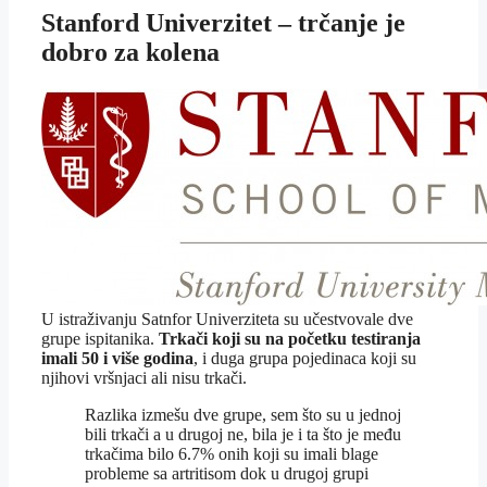
Stanford Univerzitet – trčanje je
dobro za kolena
U istraživanju Satnfor Univerziteta su učestvovale dve
grupe ispitanika.
Trkači koji su na početku testiranja
imali 50 i više godina
, i duga grupa pojedinaca koji su
njihovi vršnjaci ali nisu trkači.
Razlika izmešu dve grupe, sem što su u jednoj
bili trkači a u drugoj ne, bila je i ta što je među
trkačima bilo 6.7% onih koji su imali blage
probleme sa artritisom dok u drugoj grupi