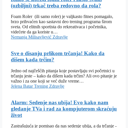
(ozbiljni) trkač treba redovno da rola?
Foam Roler (ili samo roler) je valjkasto fitnes pomagalo,
brzo prihvaćen kao sastavni deo trening programa širom
sveta. Od elitnih sportista do rekreativaca i početnika,
videćete da ga koriste u…
Nemanja Milisavljević
Zdravlje
Sve o disanju prlikom trčanja! Kako da
dišem kada trčim?
Jedno od najčešćih pitanja koje postavljaju svi početnici u
trčanju jeste – kako da dišem kada trčim? Ali ovo pitanje je
važno i za one koji se već duže vreme…
Jelena Batar
Trening
Zdravlje
Alarm: Sedenje nas ubija! Evo kako nam
gledanje TVa i rad za kompjuterom skraćuju
život
Zastrašujuća je pomisao da nas sedenje ubija, a da trčanje -