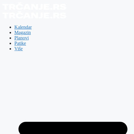
Skip
to
content
Kalendar
Magazin
Planovi
Patike
Više