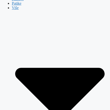
Patike
Više