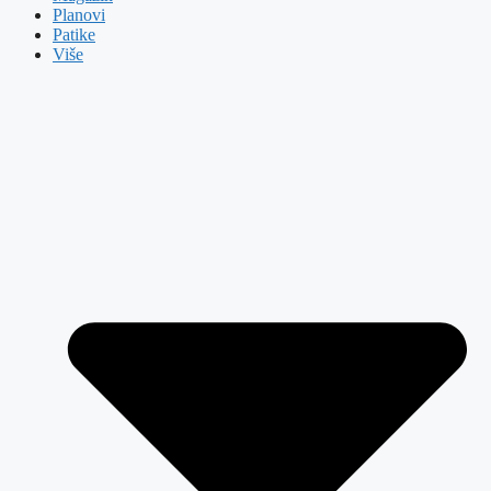
Planovi
Patike
Više