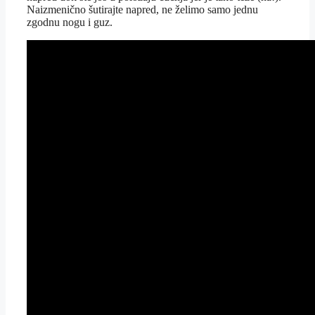
Naizmenično šutirajte napred, ne želimo samo jednu
zgodnu nogu i guz.