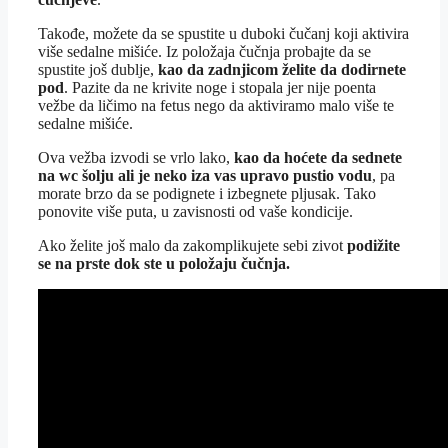
Takođe, možete da se spustite u duboki čučanj koji aktivira
više sedalne mišiće. Iz položaja čučnja probajte da se
spustite još dublje,
kao da zadnjicom želite da dodirnete
pod
. Pazite da ne krivite noge i stopala jer nije poenta
vežbe da ličimo na fetus nego da aktiviramo malo više te
sedalne mišiće.
Ova vežba izvodi se vrlo lako,
kao da hoćete da sednete
na wc šolju ali je neko iza vas upravo pustio vodu
, pa
morate brzo da se podignete i izbegnete pljusak. Tako
ponovite više puta, u zavisnosti od vaše kondicije.
Ako želite još malo da zakomplikujete sebi zivot
podižite
se na prste dok ste u položaju čučnja.