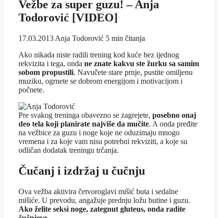
Vežbe za super guzu! – Anja
Todorović [VIDEO]
17.03.2013
Anja Todorović
5 min čitanja
Ako nikada niste radili trening kod kuće bez ijednog
rekvizita i tega, onda
ne znate kakvu ste žurku sa samim
sobom propustili
. Navučete stare prnje, pustite omiljenu
muziku, ogrnete se dobrom energijom i motivacijom i
počnete.
Pre svakog treninga obavezno se zagrejete,
posebno onaj
deo tela koji planirate najviše da mučite
. A onda pređite
na vežbice za guzu i noge koje ne oduzimaju mnogo
vremena i za koje vam nisu potrebni rekviziti, a koje su
odličan dodatak treningu trčanja.
Čučanj i izdržaj u čučnju
Ova vežba aktivira četvoroglavi mišić buta i sedalne
mišiće. U prevodu, angažuje prednju ložu butine i guzu.
Ako želite seksi noge, zategnut gluteus, onda radite
čučnjeve
.