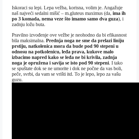
Iskoraci su lepi. Lepa vežba, korisna, volim je. Angažuje
naš najveći sedalni mišić – m.gluteus maximus (da,
ima ih
po 3 komada, nema veze što imamo samo dva guza
), i
zadnju ložu buta.
Pravilno izvođenje ove vežbe je neohodno da bi efikasnost
bila maksimalna.
Prednja noga ne sme da prelazi liniju
prstiju, natkolenica mora da bude pod 90 stepeni u
odnosu na potkolenicu, leđa prava, kukove malo
izbacimo napred kako se leđa ne bi krivila, zadnja
noga je opružena i savija se isto pod 90 stepeni
. I tako
se spuštate dok se ne umorite i dok ne počne da vas boli,
peče, svrbi, da vam se vrišti itd. To je lepo, lepo za vašu
guzu.