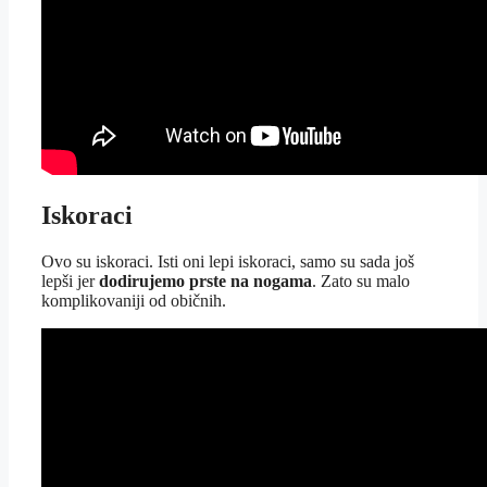
Iskoraci
Ovo su iskoraci. Isti oni lepi iskoraci, samo su sada još
lepši jer
dodirujemo prste na nogama
. Zato su malo
komplikovaniji od običnih.