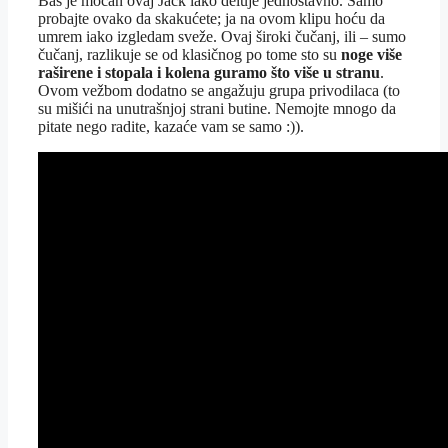
Baš je moćan ovaj Jack iako deluje jednostavno. Samo
probajte ovako da skakućete; ja na ovom klipu hoću da
umrem iako izgledam sveže. Ovaj široki čučanj, ili – sumo
čučanj, razlikuje se od klasičnog po tome sto su
noge više
raširene i stopala i kolena guramo što više u stranu
.
Ovom vežbom dodatno se angažuju grupa privodilaca (to
su mišići na unutrašnjoj strani butine. Nemojte mnogo da
pitate nego radite, kazaće vam se samo :)).