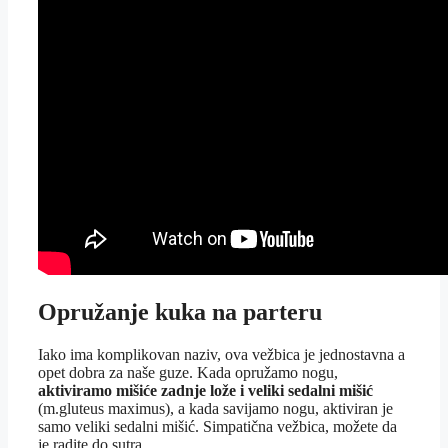
Opružanje kuka na parteru
Iako ima komplikovan naziv, ova vežbica je jednostavna a
opet dobra za naše guze. Kada opružamo nogu,
aktiviramo mišiće zadnje lože i veliki sedalni mišić
(m.gluteus maximus), a kada savijamo nogu, aktiviran je
samo veliki sedalni mišić. Simpatična vežbica, možete da
je radite do sutra.