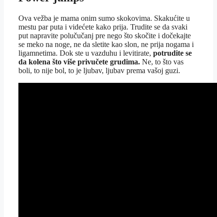
Ova vežba je mama onim sumo skokovima. Skakućite u
mestu par puta i videćete kako prija. Trudite se da svaki
put napravite polučučanj pre nego što skočite i dočekajte
se meko na noge, ne da sletite kao slon, ne prija nogama i
ligamnetima. Dok ste u vazduhu i levitirate,
potrudite se
da kolena što više privučete grudima.
Ne, to što vas
boli, to nije bol, to je ljubav, ljubav prema vašoj guzi.