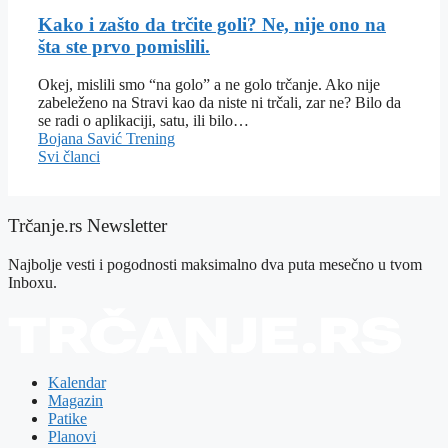
Kako i zašto da trčite goli? Ne, nije ono na
šta ste prvo pomislili.
Okej, mislili smo “na golo” a ne golo trčanje. Ako nije
zabeleženo na Stravi kao da niste ni trčali, zar ne? Bilo da
se radi o aplikaciji, satu, ili bilo…
Bojana Savić
Trening
Svi članci
Trčanje.rs Newsletter
Najbolje vesti i pogodnosti maksimalno dva puta mesečno u tvom
Inboxu.
Kalendar
Magazin
Patike
Planovi