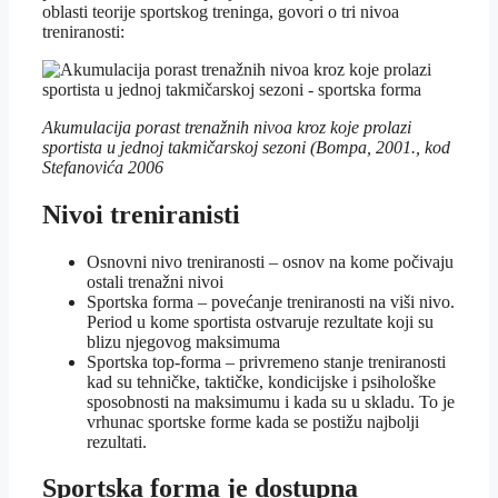
oblasti teorije sportskog treninga, govori o tri nivoa
treniranosti:
Akumulacija porast trenažnih nivoa kroz koje prolazi
sportista u jednoj takmičarskoj sezoni (Bompa, 2001., kod
Stefanovića 2006
Nivoi treniranisti
Osnovni nivo treniranosti – osnov na kome počivaju
ostali trenažni nivoi
Sportska forma – povećanje treniranosti na viši nivo.
Period u kome sportista ostvaruje rezultate koji su
blizu njegovog maksimuma
Sportska top-forma – privremeno stanje treniranosti
kad su tehničke, taktičke, kondicijske i psihološke
sposobnosti na maksimumu i kada su u skladu. To je
vrhunac sportske forme kada se postižu najbolji
rezultati.
Sportska forma je dostupna