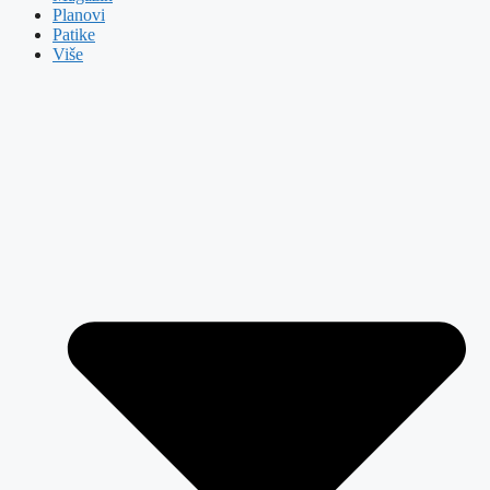
Planovi
Patike
Više