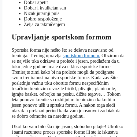
Dobar apetit
Dobar i kvalitetan san
Nizak jutarnji puls
Dobro raspoloženje
Želja za takmičenjem
Upravljanje sportskom formom
Sportska forma nije nešto što se dešava nezavisno od
treninga. Trening upravlja
sportskom formom.
Obzirom da
se najviše trka održava u proleće i jesen, predlažem da u
toku jedne godine imate dva ciklusa sportske forme.
Trenirajte zimi kako bi na proleće mogli da podignete
svoju treniranost na nivo sportske forme. Kada završite
poslednju važnu trku obortite formu nespecifičnim
trkačkim treninzima: vozite bicikl, plivajte, planinarite,
igrajte basket, odbojku na pesku, dižite tegove… Tokom
leta ponovo krenite sa ozbiljnijm treninzima kako bi u
jesen ponovo ušli u sprtsku formu. A nakon toga sledi
ulazak u prelazni period kada vam je osnovni zadatak da
se dobro odmorite za narednu godinu.
Ukoliko vam bilo šta nije jasno, slobodno pitajte! Ukoliko
i sami razumete proces sportske forme ili ste iz iskustva