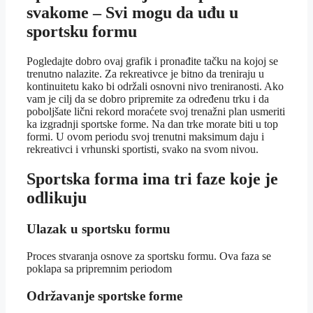
svakome – Svi mogu da uđu u
sportsku formu
Pogledajte dobro ovaj grafik i pronađite tačku na kojoj se
trenutno nalazite. Za rekreativce je bitno da treniraju u
kontinuitetu kako bi održali osnovni nivo treniranosti. Ako
vam je cilj da se dobro pripremite za određenu trku i da
poboljšate lični rekord moraćete svoj trenažni plan usmeriti
ka izgradnji sportske forme. Na dan trke morate biti u top
formi. U ovom periodu svoj trenutni maksimum daju i
rekreativci i vrhunski sportisti, svako na svom nivou.
Sportska forma ima tri faze koje je
odlikuju
Ulazak u sportsku formu
Proces stvaranja osnove za sportsku formu. Ova faza se
poklapa sa pripremnim periodom
Održavanje sportske forme