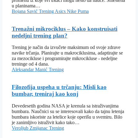
promenu iz koje svi trkači mogu nešto da nauče. Smeštena
u planinama…
Bojana Savić
Trening
Asics
Nike
Puma
Trenažni mikrociklus – Kako konstruisati
nedeljni trening plan?
Trening je način da izvučete maksimum od svoje zdrave
navike trčanja. Planirajte u makrociklusima, adaptirajte se
za mezocikluse i programirajte mikrocikluse - nedeljne
treninge od 4 dana.
Aleksandar Manić
Trening
Filozofija uspeha u trčanju: Misli kao
bumbar, treniraj kao konj
Devedesetih godina NASA je krenula sa istraživanjima
bumbara. Naučnici su se interesovali kako da tajnu letenja
bumbara iskoriste za letelice koje operišu u svemiru. Bilo
je zanimljivo istraživit kako tako…
Veroljub Zmijanac
Trening