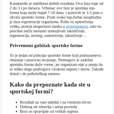
Karakteriše je stabilnost dobrih rezultata. Ova faza traje od
2 do 3 i po meseca. Vrhunac ove faze je sportska top-
forma koja može trajati 7-10 dana, i ponoviti se 3-5 puta u
okviru sportske forme. Posle svake top-forme neophodna
je faza regeneracije organizma. Pošto su opterećenja
velika, postoji mogućnost ulaska u
pretreniranost
, zato na
pravilan način moramo izmenjivati: takmičenje,
regeneracija, trening, rasterećenje, takmičenje…
Privremeni gubitak sportske forme
To je jedan od principa sportske forme koji podrazumeva
obaranje i ponovno stvaranje. Nemoguće je zadržati
sportsku formu duže vreme, jer organizam nije u stanju da
se toliko dugo podvrgava visokom naporu i stresu. Takođe
dolazi i do psihološkog zamora.
Kako da prepoznate kada ste u
sportskoj formi?
Rezultati su vam stabilni i na visokom nivou
Dobrog ste zdravlja i nema povreda
Brzo se opravljate od velikih napora