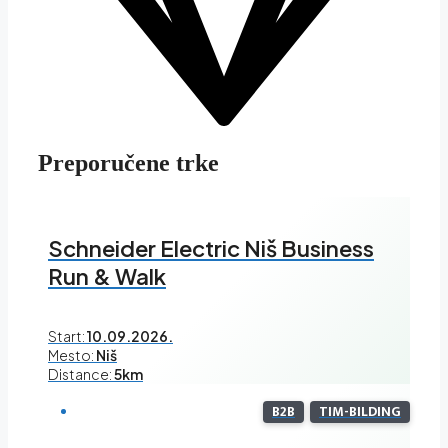
Preporučene trke
Schneider Electric Niš Business
Run & Walk
Start:
10.09.2026.
Mesto:
Niš
Distance:
5km
B2B
TIM-BILDING