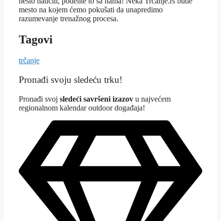
nešto naučili, podelite to sa nama! Neka Trčanje.rs bude
mesto na kojem ćemo pokušati da unapredimo
razumevanje trenažnog procesa.
Tagovi
trčanje
Pronađi svoju sledeću trku!
Pron
ađi svoj
sledeći savršeni izazov
u najvećem
regionalnom kalendar outdoor događaja!