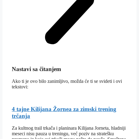
Nastavi sa čitanjem
Ako ti je ovo bilo zanimljivo, možda će ti se svideti i ovi
tekstovi:
4 tajne Kilijana Žornea za zimski trening
trčanja
Za kultnog trail trkača i planinara Kilijana Jorneta, hladniji
meseci nisu pauza u treningu, već poziv na stratešku