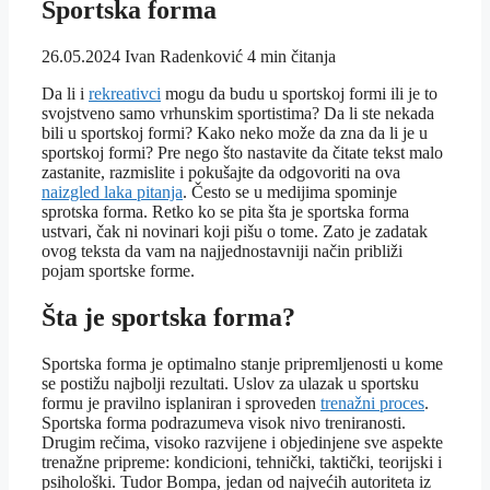
Sportska forma
26.05.2024
Ivan Radenković
4 min čitanja
Da li i
rekreativci
mogu da budu u sportskoj formi ili je to
svojstveno samo vrhunskim sportistima? Da li ste nekada
bili u sportskoj formi? Kako neko može da zna da li je u
sportskoj formi? Pre nego što nastavite da čitate tekst malo
zastanite, razmislite i pokušajte da odgovoriti na ova
naizgled laka pitanja
. Često se u medijima spominje
sprotska forma. Retko ko se pita šta je sportska forma
ustvari, čak ni novinari koji pišu o tome. Zato je zadatak
ovog teksta da vam na najjednostavniji način približi
pojam sportske forme.
Šta je sportska forma?
Sportska forma je optimalno stanje pripremljenosti u kome
se postižu najbolji rezultati. Uslov za ulazak u sportsku
formu je pravilno isplaniran i sproveden
trenažni proces
.
Sportska forma podrazumeva visok nivo treniranosti.
Drugim rečima, visoko razvijene i objedinjene sve aspekte
trenažne pripreme: kondicioni, tehnički, taktički, teorijski i
psihološki. Tudor Bompa, jedan od najvećih autoriteta iz