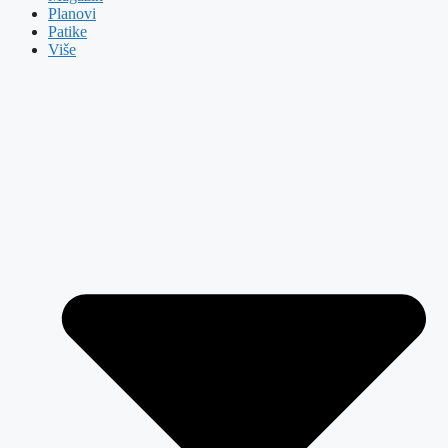
Planovi
Patike
Više