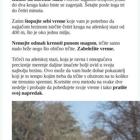
do dva kruga kako biste se zagrejali. Šetajte posle toga tri
do četiri minuta.
Zatim
štopujte sebi vreme
koje vam je potrebno da
najjačom brzinom istrčite četiri kruga na atletskoj stazi od
400 m, što je oko jednu milju.
Nemojte odmah krenuti punom snagom
, trčite samo
malo brže nego što obično trčite.
Zabeležite vreme.
Trčeći na atletskoj stazi, koja je ravna i omogućava
preciznije merenje daljine imaćete bolji uvid u svoju
najbolju brzinu. Ovo može da vam bude dobar pokazatelj
koji je to tempo kojim treba da trčite s obzirom na to koliko
ste trenutno spremni. Koristite ovu metodu na svake dve
nedelje i probajte da pobeđujete svoje vreme i tako
pratite
svoj napredak
.