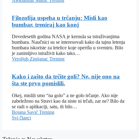
Aleksandar Manić
Trening
Filozofija uspeha u trčanju: Misli kao
bumbar, treniraj kao konj
Devedesetih godina NASA je krenula sa istraživanjima
bumbara. Naučnici su se interesovali kako da tajnu letenja
bumbara iskoriste za letelice koje operišu u svemiru. Bilo
je zanimljivo istraživit kako tako…
Veroljub Zmijanac
Trening
Kako i zašto da trčite goli? Ne, nije ono na
šta ste prvo pomislili.
Okej, mislili smo “na golo” a ne golo trčanje. Ako nije
zabeleženo na Stravi kao da niste ni trčali, zar ne? Bilo da
se radi o aplikaciji, satu, ili bilo…
Bojana Savić
Trening
Svi članci