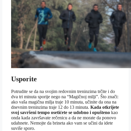
Usporite
Potrudite se da na svojim redovnim treninzima trčite i do
dva tri minuta sporije nego na “Magičnoj milji”. Što znači:
ako vaša magična milja traje 10 minuta, učinite da ona na
dnevnim treninzima traje 12 do 13 minuta.
Kada otkrijete
svoj savršeni tempo osetićete se udobno i opušteno
kao
onda kada završavate rečenicu a da ne morate da ponovo
udahnete. Nemojte da brineta ako vam se učini da idete
suviše sporo.