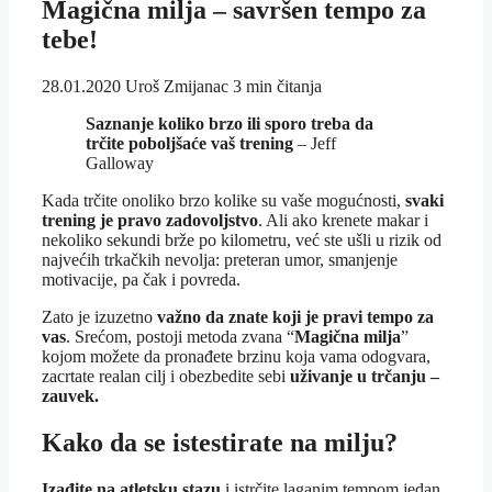
Magična milja – savršen tempo za
tebe!
28.01.2020
Uroš Zmijanac
3 min čitanja
Saznanje koliko brzo ili sporo treba da
trčite poboljšaće vaš trening
– Jeff
Galloway
Kada trčite onoliko brzo kolike su vaše mogućnosti,
svaki
trening je pravo zadovoljstvo
. Ali ako krenete makar i
nekoliko sekundi brže po kilometru, već ste ušli u rizik od
najvećih trkačkih nevolja: preteran umor, smanjenje
motivacije, pa čak i povreda.
Zato je izuzetno
važno da znate koji je pravi tempo za
vas
. Srećom, postoji metoda zvana “
Magična milja
”
kojom možete da pronađete brzinu koja vama odogvara,
zacrtate realan cilj i obezbedite sebi
uživanje u trčanju –
zauvek.
Kako da se istestirate na milju?
Izađite na atletsku stazu
i istrčite laganim tempom jedan