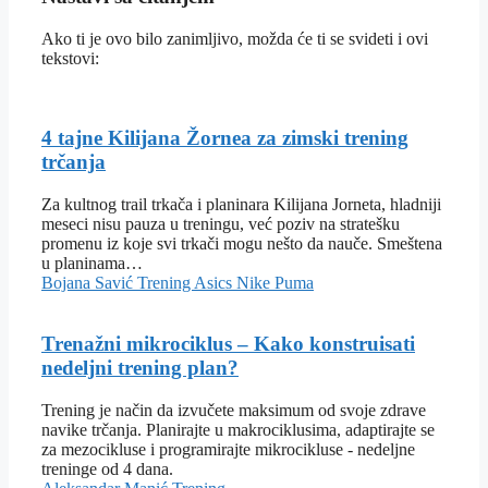
Ako ti je ovo bilo zanimljivo, možda će ti se svideti i ovi
tekstovi:
4 tajne Kilijana Žornea za zimski trening
trčanja
Za kultnog trail trkača i planinara Kilijana Jorneta, hladniji
meseci nisu pauza u treningu, već poziv na stratešku
promenu iz koje svi trkači mogu nešto da nauče. Smeštena
u planinama…
Bojana Savić
Trening
Asics
Nike
Puma
Trenažni mikrociklus – Kako konstruisati
nedeljni trening plan?
Trening je način da izvučete maksimum od svoje zdrave
navike trčanja. Planirajte u makrociklusima, adaptirajte se
za mezocikluse i programirajte mikrocikluse - nedeljne
treninge od 4 dana.