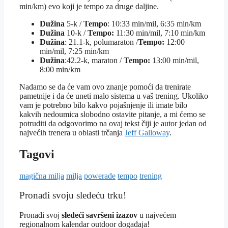
min/km) evo koji je tempo za druge daljine.
Dužina
5-k /
Tempo
: 10:33 min/mil, 6:35 min/km
Dužina
10-k /
Tempo:
11:30 min/mil, 7:10 min/km
Dužina
: 21.1-k, polumaraton /
Tempo:
12:00
min/mil, 7:25 min/km
Dužina
:42.2-k, maraton /
Tempo:
13:00 min/mil,
8:00 min/km
Nadamo se da će vam ovo znanje pomoći da trenirate
pametnije i da će uneti malo sistema u vaš trening. Ukoliko
vam je potrebno bilo kakvo pojašnjenje ili imate bilo
kakvih nedoumica slobodno ostavite pitanje, a mi ćemo se
potruditi da odgovorimo na ovaj tekst čiji je autor jedan od
najvećih trenera u oblasti trčanja
Jeff Galloway
.
Tagovi
magična milja
milja
powerade
tempo
trening
Pronađi svoju sledeću trku!
Pron
ađi svoj
sledeći savršeni izazov
u najvećem
regionalnom kalendar outdoor događaja!