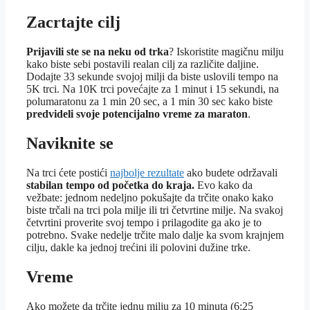
Zacrtajte cilj
Prijavili ste se na neku od trka
? Iskoristite magičnu milju
kako biste sebi postavili realan cilj za različite daljine.
Dodajte 33 sekunde svojoj milji da biste uslovili tempo na
5K trci. Na 10K trci povećajte za 1 minut i 15 sekundi, na
polumaratonu za 1 min 20 sec, a 1 min 30 sec kako biste
predvideli svoje potencijalno vreme za maraton
.
Naviknite se
Na trci ćete postići
najbolje rezultate
ako budete održavali
stabilan tempo od početka do kraja.
Evo kako da
vežbate: jednom nedeljno pokušajte da trčite onako kako
biste trčali na trci pola milje ili tri četvrtine milje. Na svakoj
četvrtini proverite svoj tempo i prilagodite ga ako je to
potrebno. Svake nedelje trčite malo dalje ka svom krajnjem
cilju, dakle ka jednoj trećini ili polovini dužine trke.
Vreme
Ako možete da trčite jednu milju za 10 minuta (6:25