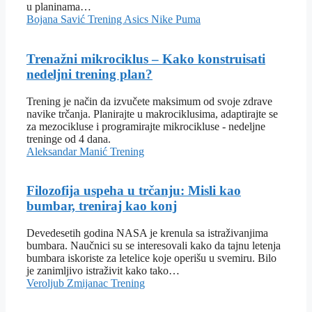
u planinama…
Bojana Savić
Trening
Asics
Nike
Puma
Trenažni mikrociklus – Kako konstruisati
nedeljni trening plan?
Trening je način da izvučete maksimum od svoje zdrave
navike trčanja. Planirajte u makrociklusima, adaptirajte se
za mezocikluse i programirajte mikrocikluse - nedeljne
treninge od 4 dana.
Aleksandar Manić
Trening
Filozofija uspeha u trčanju: Misli kao
bumbar, treniraj kao konj
Devedesetih godina NASA je krenula sa istraživanjima
bumbara. Naučnici su se interesovali kako da tajnu letenja
bumbara iskoriste za letelice koje operišu u svemiru. Bilo
je zanimljivo istraživit kako tako…
Veroljub Zmijanac
Trening