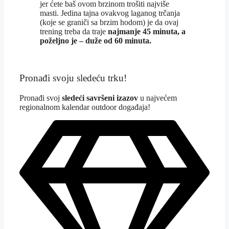
jer ćete baš ovom brzinom trošiti najviše
masti. Jedina tajna ovakvog laganog trčanja
(koje se graniči sa brzim hodom) je da ovaj
trening treba da traje
najmanje 45 minuta, a
poželjno je – duže od 60 minuta.
Pronađi svoju sledeću trku!
Pron
ađi svoj
sledeći savršeni izazov
u najvećem
regionalnom kalendar outdoor događaja!