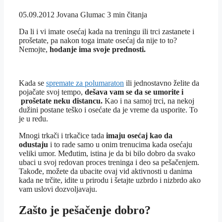
05.09.2012
Jovana Glumac
3 min čitanja
Da li i vi imate osećaj kada na treningu ili trci zastanete i
prošetate, pa nakon toga imate osećaj da nije to to?
Nemojte,
hodanje ima svoje prednosti.
Kada se
spremate za polumaraton
ili jednostavno želite da
pojačate svoj tempo,
dešava vam se da se umorite i
prošetate neku distancu.
Kao i na samoj trci, na nekoj
dužini postane teško i osećate da je vreme da usporite. To
je u redu.
Mnogi trkači i trkačice tada
imaju osećaj kao da
odustaju
i to rade samo u onim trenucima kada osećaju
veliki umor. Međutim, istina je da bi bilo dobro da svako
ubaci u svoj redovan proces treninga i deo sa pešačenjem.
Takođe, možete da ubacite ovaj vid aktivnosti u danima
kada ne trčite, idite u prirodu i šetajte uzbrdo i nizbrdo ako
vam uslovi dozvoljavaju.
Zašto je pešačenje dobro?