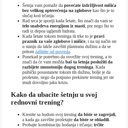
Šetnja vam pomaže da
povećate izdržljivost mišića
bez velikog opterećenja na zglobove
kao što je to
slučaj kod trčanja.
Rad srca je sporiji kada šetate, što znači da vam se
telo snabdeva energijom iz masti
, pre nego što to
radi iz depoa ugljenih hidrata.
Kada šetate tokom treninga ili trke to je
pravi
praznik za vaše zglobove i mišiće
, i na taj način ste
u stanju da lakše završiti planiranu dužinu a da se
pritom
zaštitite od povreda
.
Ponekad je potrebno da osvežite svoj trening, a to
znači da će vam možda
baš ta šetnja poslužiti da
razbijete monotoniju dugog treninga
. Kada
psihički posustanete tokom tih dužina, bolje je da
prošetate, nego da potpuno prekinete trening jer ste
imali dovoljno jaku krizu.
Kako da ubacite šetnju u svoj
rednovni trening?
Krenite sa hodom svoj trening
da biste se zagrejali
,
a kada ga završite prošetajte
da biste se ohladili
.
Probajte kombinaciju hodanja i trčanja;
trčite