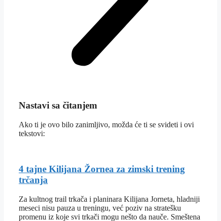
Nastavi sa čitanjem
Ako ti je ovo bilo zanimljivo, možda će ti se svideti i ovi
tekstovi:
4 tajne Kilijana Žornea za zimski trening
trčanja
Za kultnog trail trkača i planinara Kilijana Jorneta, hladniji
meseci nisu pauza u treningu, već poziv na stratešku
promenu iz koje svi trkači mogu nešto da nauče. Smeštena