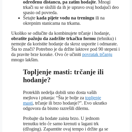
određenu distancu, pa zatim hodajte
. Mnogi
trkači su se složili da ih je upravo ovaj hodajući deo
spasio od povreda.
Šetajte
kada pijete vodu na treningu
ili na
okrepnim stanicama na trkama.
Ukoliko se odlučite da kombinujete trčanje i hodanje,
obratite pažnju da zadržite trkačku formu
(tehniku) i
nemojte da koristite hodanje da skroz usporite i odmarate.
Šta to znači? Potrebno je da držite laktove pod 90 stepeni i
da pravite brze korake. Ovo će učiniti
povratak trčanju
mnogo lakšim.
Topljenje masti: trčanje ili
hodanje?
Proteklih nedelja dobili smo dosta vaših
mejlova i pitanja: “Šta je bolje za
topljenje
masti
, trčanje ili brzo hodanje?”. Evo ukratko
odgovora da bismo razrešili dilemu.
Probajte da hodate zaista brzo. U jednom
trenutku telo će samo krenuti u lagani trk
(džoging). Zapamtite ovaj tempo i držite ga se