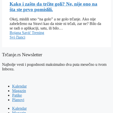
Kako i zašto da trčite goli? Ne, nije ono na
šta ste prvo pomislili.
Okej, mislili smo “na golo” a ne golo trčanje. Ako nije
zabeleženo na Stravi kao da niste ni trčali, zar ne? Bilo da
se radi o aplikaciji, satu, ili bilo…
Bojana Savić
Trening
Svi članci
Trčanje.rs Newsletter
Najbolje vesti i pogodnosti maksimalno dva puta mesečno u tvom
Inboxu.
Kalendar
Magazin
Patike
Planovi
Kalendar
Magazin