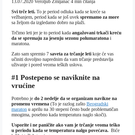
13.07.2020
Veroljub Zmijanac
4 min čitanja
Svi trče leti.
To je period odluka kada se kreće sa
vežbanjem, period kada se još uvek
spremamo za more
sa željom da izgledamo dobro na plaži.
Trčimo leti jer je to period kada
angažovani trkači kreću
da se spremaju za jesenju sezonu polumaratona
i
maratona.
Zato sam spremio 7
saveta za trčanje leti
koje će vas
učiniti dovoljno naprednim da vam trčanje predstavlja
uživanje i pored veoma teških uslova.
#1 Postepeno se naviknite na
vrućine
Potrebno je
do 2 nedelje da se organizam navikne na
promenu vremena
(To je razlog zašto
Beogradski
maraton
u aprilu na 30 stepeni često bude problematičan
mnogima, posebno kada temperatura naglo skoči).
Usporite i ne paničite ako vam je trčanje veoma teško
u periodu kada se temperatura nalgo povećava.
Biće