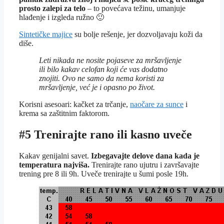
prosto zalepi za telo
– to povećava težinu, umanjuje
hlađenje i izgleda ružno 🙂
Sintetičke majice
su bolje rešenje, jer dozvoljavaju koži da
diše.
Leti nikada ne nosite pojaseve za mršavljenje
ili bilo kakav celofan koji će vas dodatno
znojiti. Ovo ne samo da nema koristi za
mršavljenje, već je i opasno po život.
Korisni asesoari: kačket za trčanje,
naočare za sunce
i
krema sa zaštitnim faktorom.
#5 Trenirajte rano ili kasno uveče
Kakav genijalni savet.
Izbegavajte delove dana kada je
temperatura najviša.
Trenirajte rano ujutru i završavajte
trening pre 8 ili 9h. Uveče trenirajte u šumi posle 19h.