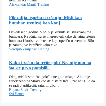
treninge od 4 dana.
Aleksandar Manić
Trening
Filozofija uspeha u trčanju: Misli kao
bumbar, treniraj kao konj
Devedesetih godina NASA je krenula sa istraživanjima
bumbara. Naučnici su se interesovali kako da tajnu letenja
bumbara iskoriste za letelice koje operišu u svemiru. Bilo
je zanimljivo istraživit kako tako…
Veroljub Zmijanac
Trening
Kako i zašto da trčite goli? Ne, nije ono na
šta ste prvo pomislili.
Okej, mislili smo “na golo” a ne golo trčanje. Ako nije
zabeleženo na Stravi kao da niste ni trčali, zar ne? Bilo da
se radi o aplikaciji, satu, ili bilo…
Bojana Savić
Trening
Svi članci