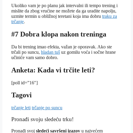
Ukoliko vam je po planu jak intervalni ili tempo trening i
mislite da zbog vrućine ne možete da ga uradite napolju,
uzmite termin u obližnoj teretani koja ima dobru
traku za
trčanje
.
#7 Dobra klopa nakon treninga
Da bi trening imao efekta, važan je oporavak. Ako ste
trčali po suncu,
hladan tuš
uz gomilu voća i sočne hrane
učiniće vam samo dobro.
Anketa: Kada vi trčite leti?
[poll id=”16″]
Tagovi
trčanje leti
trčanje po suncu
Pronađi svoju sledeću trku!
Pron
ađi svoj
sledeći savršeni izazov
u najvećem