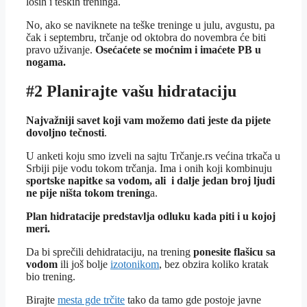
loših i teških treninga.
No, ako se naviknete na teške treninge u julu, avgustu, pa
čak i septembru, trčanje od oktobra do novembra će biti
pravo uživanje.
Osećaćete se moćnim i imaćete PB u
nogama.
#2 Planirajte vašu hidrataciju
Najvažniji savet koji vam možemo dati jeste da pijete
dovoljno tečnosti
.
U anketi koju smo izveli na sajtu Trčanje.rs većina trkača u
Srbiji pije vodu tokom trčanja. Ima i onih koji kombinuju
sportske napitke sa vodom, ali i dalje jedan broj ljudi
ne pije ništa tokom trening
a.
Plan hidratacije predstavlja odluku kada piti i u kojoj
meri.
Da bi sprečili dehidrataciju, na trening
ponesite flašicu sa
vodom
ili još bolje
izotonikom
, bez obzira koliko kratak
bio trening.
Birajte
mesta gde trčite
tako da tamo gde postoje javne