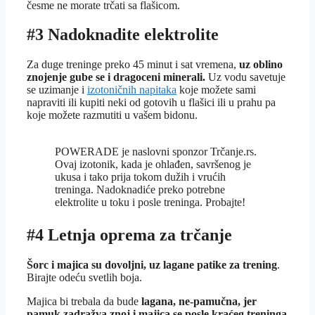
česme ne morate trčati sa flašicom.
#3 Nadoknadite elektrolite
Za duge treninge preko 45 minut i sat vremena,
uz oblino
znojenje gube se i dragoceni minerali.
Uz vodu savetuje
se uzimanje i
izotoničnih napitaka
koje možete sami
napraviti ili kupiti neki od gotovih u flašici ili u prahu pa
koje možete razmutiti u vašem bidonu.
POWERADE je naslovni sponzor Trčanje.rs.
Ovaj izotonik, kada je ohlađen, savršenog je
ukusa i tako prija tokom dužih i vrućih
treninga. Nadoknadiće preko potrebne
elektrolite u toku i posle treninga. Probajte!
#4 Letnja oprema za trčanje
Šorc i majica su dovoljni, uz lagane patike za trening
.
Birajte odeću svetlih boja.
Majica bi trebala da bude
lagana, ne-pamučna, jer
pamuk zadražva znoj i majica se posle kraćeg treninga