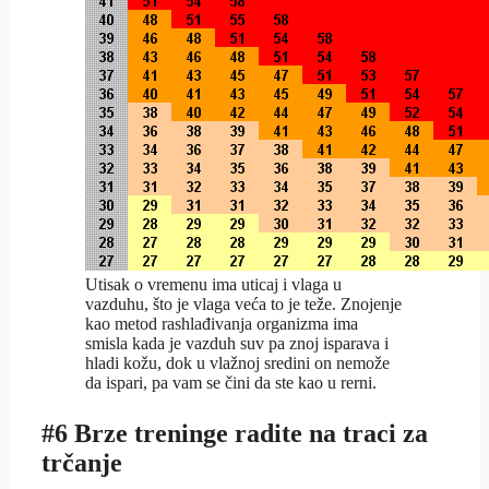
Utisak o vremenu ima uticaj i vlaga u
vazduhu, što je vlaga veća to je teže. Znojenje
kao metod rashlađivanja organizma ima
smisla kada je vazduh suv pa znoj isparava i
hladi kožu, dok u vlažnoj sredini on nemože
da ispari, pa vam se čini da ste kao u rerni.
#6 Brze treninge radite na traci za
trčanje