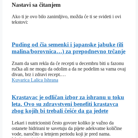
Nastavi sa čitanjem
Ako ti je ovo bilo zanimljivo, možda će ti se svideti i ovi
tekstovi:
Puding od čia semenki i japanske jabuke (ili
malina/borovnica…) za prepodnevno trčanje
Znam da sam rekla da će recepti u decembru biti u fazonu
ručka ali ne mogu da odolim a da ne podelim sa vama ovaj
divan, brz i zdravi recept.…
Kuvarica Lalica
Ishrana
Krastavac je odličan izbor za ishranu u toku
leta. Ovo su zdravstveni benefiti krastavca
zbog kojih bi trebali češće da ga jedete
Lekari i nutricionisti često govore koliko je važno da
ostanete hidrirani te savetuju da pijete adekvatne količine
vode, naročito u letnjem periodu koji je pred nama.