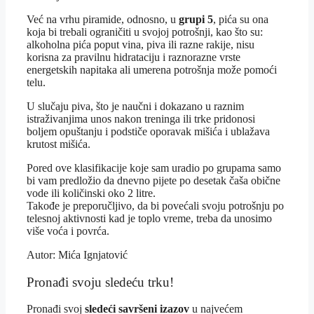
Već na vrhu piramide, odnosno, u
grupi 5
, pića su ona
koja bi trebali ograničiti u svojoj potrošnji, kao što su:
alkoholna pića poput vina, piva ili razne rakije, nisu
korisna za pravilnu hidrataciju i raznorazne vrste
energetskih napitaka ali umerena potrošnja može pomoći
telu.
U slučaju piva, što je naučni i dokazano u raznim
istraživanjima unos nakon treninga ili trke pridonosi
boljem opuštanju i podstiče oporavak mišića i ublažava
krutost mišića.
Pored ove klasifikacije koje sam uradio po grupama samo
bi vam predložio da dnevno pijete po desetak čaša obične
vode ili količinski oko 2 litre.
Takođe je preporučljivo, da bi povećali svoju potrošnju po
telesnoj aktivnosti kad je toplo vreme, treba da unosimo
više voća i povrća.
Autor: Mića Ignjatović
Pronađi svoju sledeću trku!
Pron
ađi svoj
sledeći savršeni izazov
u najvećem