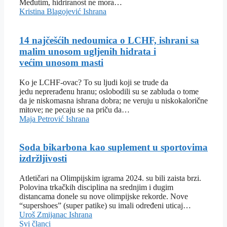
Međutim, hidriranost ne mora…
Kristina Blagojević
Ishrana
14 najčešćih nedoumica o LCHF, ishrani sa
malim unosom ugljenih hidrata i
većim unosom masti
Ko je LCHF-ovac? To su ljudi koji se trude da
jedu neprerađenu hranu; oslobodili su se zabluda o tome
da je niskomasna ishrana dobra; ne veruju u niskokalorične
mitove; ne pecaju se na priču da…
Maja Petrović
Ishrana
Soda bikarbona kao suplement u sportovima
izdržljivosti
Atletičari na Olimpijskim igrama 2024. su bili zaista brzi.
Polovina trkačkih disciplina na srednjim i dugim
distancama donele su nove olimpijske rekorde. Nove
“supershoes” (super patike) su imali određeni uticaj…
Uroš Zmijanac
Ishrana
Svi članci