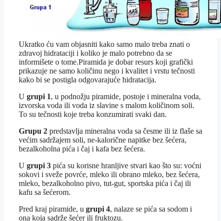
Ukratko ću vam objasniti kako samo malo treba znati o
zdravoj hidrataciji i koliko je malo potrebno da se
informišete o tome.Piramida je dobar resurs koji grafički
prikazuje ne samo količinu nego i kvalitet i vrstu tečnosti
kako bi se postigla odgovarajuće hidratacija.
U
grupi 1
, u podnožju piramide, postoje i mineralna voda,
izvorska voda ili voda iz slavine s malom količinom soli.
To su tečnosti koje treba konzumirati svaki dan.
Grupu 2
predstavlja mineralna voda sa česme ili iz flaše sa
većim sadržajem soli, ne-kalorične napitke bez šećera,
bezalkoholna pića i čaj i kafa bez šećera.
U
grupi 3
pića su korisne hranljive stvari kao što su: voćni
sokovi i sveže povrće, mleko ili obrano mleko, bez šećera,
mleko, bezalkoholno pivo, tut-gut, sportska pića i čaj ili
kafu sa šećerom.
Pred kraj piramide, u
grupi 4
, nalaze se pića sa sodom i
ona koja sadrže šećer ili fruktozu.