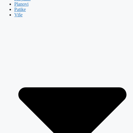
Planovi
Patike
Više