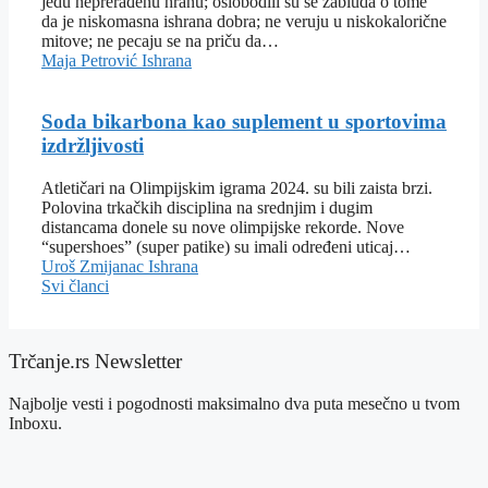
jedu neprerađenu hranu; oslobodili su se zabluda o tome
da je niskomasna ishrana dobra; ne veruju u niskokalorične
mitove; ne pecaju se na priču da…
Maja Petrović
Ishrana
Soda bikarbona kao suplement u sportovima
izdržljivosti
Atletičari na Olimpijskim igrama 2024. su bili zaista brzi.
Polovina trkačkih disciplina na srednjim i dugim
distancama donele su nove olimpijske rekorde. Nove
“supershoes” (super patike) su imali određeni uticaj…
Uroš Zmijanac
Ishrana
Svi članci
Trčanje.rs Newsletter
Najbolje vesti i pogodnosti maksimalno dva puta mesečno u tvom
Inboxu.