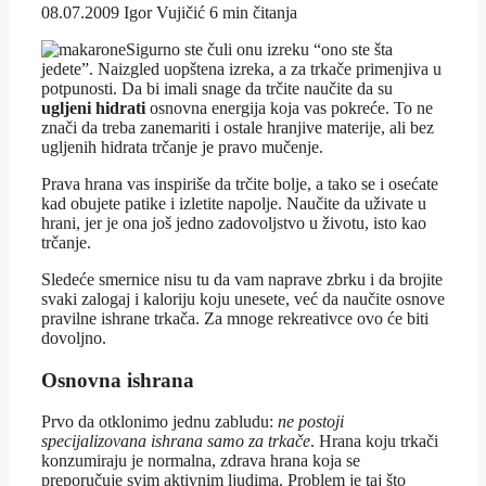
08.07.2009
Igor Vujičić
6 min čitanja
Sigurno ste čuli onu izreku “ono ste šta
jedete”. Naizgled uopštena izreka, a za trkače primenjiva u
potpunosti. Da bi imali snage da trčite naučite da su
ugljeni hidrati
osnovna energija koja vas pokreće. To ne
znači da treba zanemariti i ostale hranjive materije, ali bez
ugljenih hidrata trčanje je pravo mučenje.
Prava hrana vas inspiriše da trčite bolje, a tako se i osećate
kad obujete patike i izletite napolje. Naučite da uživate u
hrani, jer je ona još jedno zadovoljstvo u životu, isto kao
trčanje.
Sledeće smernice nisu tu da vam naprave zbrku i da brojite
svaki zalogaj i kaloriju koju unesete, već da naučite osnove
pravilne ishrane trkača. Za mnoge rekreativce ovo će biti
dovoljno.
Osnovna ishrana
Prvo da otklonimo jednu zabludu:
ne postoji
specijalizovana ishrana samo za trkače
. Hrana koju trkači
konzumiraju je normalna, zdrava hrana koja se
preporučuje svim aktivnim ljudima. Problem je taj što