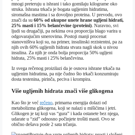
mnogi preteruju u ishrani i tako gomilaju kilograme oko
struka. Ishrana trkača je bogata ugljenim hidratima,
siromašna mastima i sa dovoljno proteina. U prevodu, ovo
znači da su
60% od ukupne unete hrane ugljeni hidrati,
25% masti i 15% belančevine (proteini)
. Naravno, svi
ljudi su drugačiji, pa nekima ova proporcija blago varira u
odgovarajućim smerovima. Postoji manji procenat
stanovništva koji su, na primer, insulinski rezistentni, pa za
njih ovih 60% ugljenih hidrata stvara nagli skok u nivou
insulina. Za njih je onda bolja proporcija 50% ugljeni
hidrata, 25% masti i 25% belančevina.
Iz svega rečenog proizilazi da je osnova ishrane trkača na
ugljenim hidratima, pa nije čudno što trkači konzumiraju
dosta testenina, pirinča, peciva i krompira.
Više ugljenih hidrata znači više glikogena
Kao što je već
rečeno
, primarna energija dolazi od
metabolizma glikogena, koji se nalazi u mišićima i jetri.
Glikogen je taj koji vas “gura” i kada ostanete bez njega,
udarate u “zid” odnosno počinjete trošiti masti. Ovo se
obično dešava posle 2 sata trčanja.
Postoje dve vrste ugljenih hidrata: prosti i složeni.