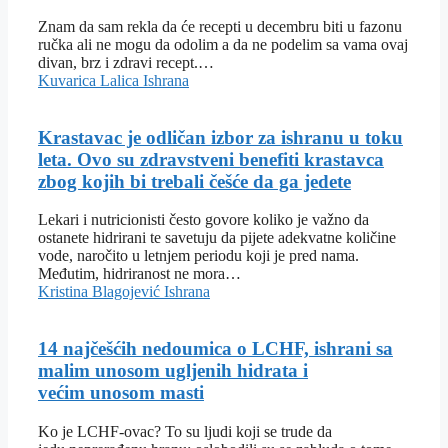
Znam da sam rekla da će recepti u decembru biti u fazonu
ručka ali ne mogu da odolim a da ne podelim sa vama ovaj
divan, brz i zdravi recept.…
Kuvarica Lalica
Ishrana
Krastavac je odličan izbor za ishranu u toku
leta. Ovo su zdravstveni benefiti krastavca
zbog kojih bi trebali češće da ga jedete
Lekari i nutricionisti često govore koliko je važno da
ostanete hidrirani te savetuju da pijete adekvatne količine
vode, naročito u letnjem periodu koji je pred nama.
Međutim, hidriranost ne mora…
Kristina Blagojević
Ishrana
14 najčešćih nedoumica o LCHF, ishrani sa
malim unosom ugljenih hidrata i
većim unosom masti
Ko je LCHF-ovac? To su ljudi koji se trude da