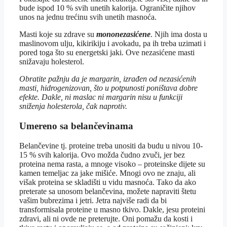
bude ispod 10 % svih unetih kalorija. Ograničite njihov
unos na jednu trećinu svih unetih masnoća.
Masti koje su zdrave su
mononezasićene
. Njih ima dosta u
maslinovom ulju, kikirikiju i avokadu, pa ih treba uzimati i
pored toga što su energetski jaki. Ove nezasićene masti
snižavaju holesterol.
Obratite pažnju da je margarin, izrađen od nezasićenih
masti, hidrogenizovan, što u potpunosti poništava dobre
efekte. Dakle, ni maslac ni margarin nisu u funkciji
sniženja holesterola, čak naprotiv.
Umereno sa belančevinama
Belančevine tj. proteine treba unositi da budu u nivou 10-
15 % svih kalorija. Ovo možda čudno zvuči, jer bez
proteina nema rasta, a mnoge visoko – proteinske dijete su
kamen temeljac za jake mišiće. Mnogi ovo ne znaju, ali
višak proteina se skladišti u vidu masnoća. Tako da ako
preterate sa unosom belančevina, možete napraviti štetu
vašim bubrezima i jetri. Jetra najviše radi da bi
transformisala proteine u masno tkivo. Dakle, jesu proteini
zdravi, ali ni ovde ne preterujte. Oni pomažu da kosti i