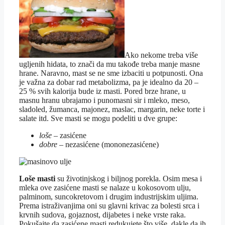
Ako nekome treba više
ugljenih hidata, to znači da mu takođe treba manje masne
hrane. Naravno, mast se ne sme izbaciti u potpunosti. Ona
je važna za dobar rad metabolizma, pa je idealno da 20 –
25 % svih kalorija bude iz masti. Pored brze hrane, u
masnu hranu ubrajamo i punomasni sir i mleko, meso,
sladoled, žumanca, majonez, maslac, margarin, neke torte i
salate itd. Sve masti se mogu podeliti u dve grupe:
loše
– zasićene
dobre
– nezasićene (mononezasićene)
Loše masti
su životinjskog i biljnog porekla. Osim mesa i
mleka ove zasićene masti se nalaze u kokosovom ulju,
palminom, suncokretovom i drugim industrijskim uljima.
Prema istraživanjima oni su glavni krivac za bolesti srca i
krvnih sudova, gojaznost, dijabetes i neke vrste raka.
Pokušajte da zasićene masti redukujete što više, dakle da ih