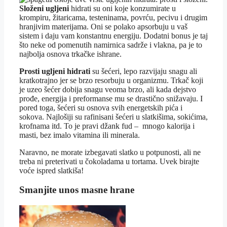
Složeni ugljeni
hidrati su oni koje konzumirate u
krompiru, žitaricama, testeninama, povrću, pecivu i drugim
hranjivim materijama. Oni se polako apsorbuju u vaš
sistem i daju vam konstantnu energiju. Dodatni bonus je taj
što neke od pomenutih namirnica sadrže i vlakna, pa je to
najbolja osnova trkačke ishrane.
Prosti ugljeni hidrati
su šećeri, lepo razvijaju snagu ali
kratkotrajno jer se brzo resorbuju u organizmu. Trkač koji
je uzeo šećer dobija snagu veoma brzo, ali kada dejstvo
prođe, energija i preformanse mu se drastično snižavaju. I
pored toga, šećeri su osnova svih energetskih pića i
sokova. Najlošiji su rafinisani šećeri u slatkišima, sokićima,
krofnama itd. To je pravi džank fud – mnogo kalorija i
masti, bez imalo vitamina ili minerala.
Naravno, ne morate izbegavati slatko u potpunosti, ali ne
treba ni preterivati u čokoladama u tortama. Uvek birajte
voće ispred slatkiša!
Smanjite unos masne hrane