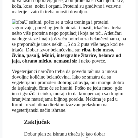
tkiva rastu i oporavljaju se, a od proteina su sačinjeni: krv,
koža, kosa, nokti i organi. Proteini su gradivne i vezivne
materije i zato ih treba unositi dovoljno.
U suštini, pošto se u toku treninga i proteini
sagorevaju, pored ugljenih hidrata i masti, trkačima treba
nešto više proteina nego populaciji koja ne trči. Atletičari
na duge staze imaju još veću potrebu za belančevinama, pa
se preporučuje unos nekih 1,5 do 2 puta više nego kod ne-
trkača. Dobar izvor belančevina su:
riba, belo meso,
živina, pasulj, lešnici, intergralne žitarice, belanca od
jaja, obrano mleko, nemasni sir
i neko povrće.
Vegeterijanci naročito treba da povedu računa o unosu
dovoljne količine belančevina. Iako se smatra da su
vegeterijanci promoteri dobrog zdravlja, oni moraju dobro
da isplaniraju čime će se hraniti. Pošto ne jedu meso, gde
ima i gvožđa i cinka, moraju to da kompenzuju sa drugim
hranjivim materijama biljnog porekla. Nekima je pad u
formi i rezultatima direktno izazvan prelaskom na
vegeterijanski način ishrane.
Zaključak
Dobar plan za ishranu trkača je kao dobar