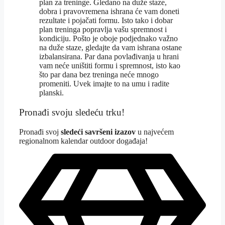
plan za treninge. Gledano na duže staze,
dobra i pravovremena ishrana će vam doneti
rezultate i pojačati formu. Isto tako i dobar
plan treninga popravlja vašu spremnost i
kondiciju. Pošto je oboje podjednako važno
na duže staze, gledajte da vam ishrana ostane
izbalansirana. Par dana povlađivanja u hrani
vam neće uništiti formu i spremnost, isto kao
što par dana bez treninga neće mnogo
promeniti. Uvek imajte to na umu i radite
planski.
Pronađi svoju sledeću trku!
Pron
ađi svoj
sledeći savršeni izazov
u najvećem
regionalnom kalendar outdoor događaja!