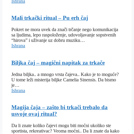
Ishrana
Mali trkački ritual – Pu erh čaj
Pokret ne mora uvek da znači trčanje nego komunikacija
sa ljudima, lepo raspoloženje, udovoljavanje sopstvenih
“hirova” i uživanje uz dobru muziku…
Ishrana
Biljka čaj – magični napitak za trkače
Jedna biljka.. a mnogo vrsta čajeva.. Kako je to moguće?
U tome leži misterija biljke Camelia Sinensis. Da bismo
je…
Ishrana
Magija čaja – zašto bi trkači trebalo da
usvoje ovaj ritual?
Da li znate koliko čajevi mogu biti moćni ukoliko ste
sportista, rekreativac? Veoma moćni.. Da li znate da kako