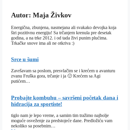
Autor: Maja Živkov
Energična, zbunjena, nasmejana ali svakako devojka koja
širi pozitivnu energiju! Sa trčanjem krenula pre desetak
godina, a na trke 2012. i od tada živi punim plućima.
Trkačke snove ima ali ne otkriva :)
Srce u šumi
Završavam sa poslom, presvlačim se i krećem u avanturu
zvanu Fruška gora, trčanje i ja 🙂 Krećem sa Agi
putićem…
Probajte kombuhu – savršeni početak dana i
hidracija za sportiste!
tiglo nam je lepo vreme, a samim tim tražimo najbolje
moguće osveženje za predstojeće dane. Predložiću vam
nekoliko sa posebnim…