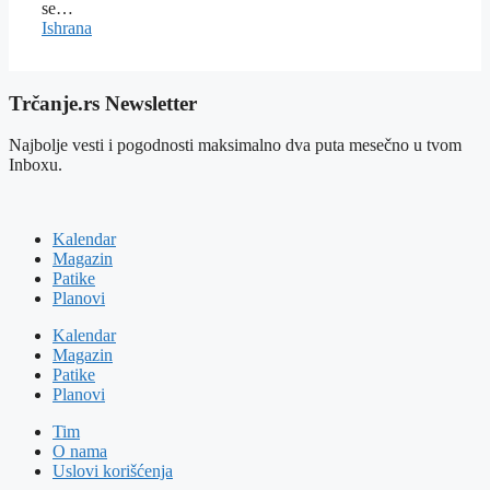
se…
Ishrana
Trčanje.rs Newsletter
Najbolje vesti i pogodnosti maksimalno dva puta mesečno u tvom
Inboxu.
Kalendar
Magazin
Patike
Planovi
Kalendar
Magazin
Patike
Planovi
Tim
O nama
Uslovi korišćenja